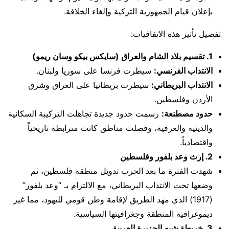
بإعلان قيام الجمهورية التركية وإلغاء الخلافة.
تفصيل تأثير هذه الاتفاقيات:
1. تقسيم بلاد الشام والعراق (سايكس بيكو وسان ريمو)
الانتداب الفرنسي:
سيطرت فرنسا على سوريا ولبنان.
الانتداب البريطاني:
سيطرت بريطانيا على العراق وشرق
الأردن وفلسطين.
حدود مصطنعة:
رسمت حدود جديدة تجاهلت التركيبة السكانية
والدينية والعرقية، وفصلت مناطق كانت مترابطة تاريخياً
واقتصادياً.
2. إرث وعد بلفور وفلسطين
شهدت الفترة ما بعد الحرب تدويل منطقة فلسطين، ثم
وضعها تحت الانتداب البريطاني، مع الالتزام بـ “وعد بلفور”
(1917) الذي مهد الطريق لإقامة وطن قومي لليهود، مما غير
ديموغرافية المنطقة وجغرافيتها السياسية.
3. خريطة شبه الجزيرة العربية