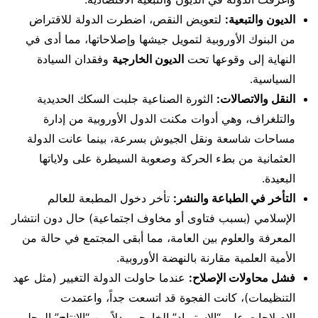
الديون والتبعية:
لتعويض النقص، اضطرت الدولة للاقتراض
من البنوك الأوروبية لتمويل جيشها وإصلاحاتها، مما أدى في
النهاية إلى وقوعها تحت
الديون الخارجية
وفقدان السيادة
السياسية.
النقل والاتصالات:
الثورة الصناعية جلبت السكك الحديدية
والتلغراف، وهي أدوات مكنت الدول الأوروبية من إدارة
مساحات شاسعة ونقل الجيوش بسرعة، بينما عانت الدولة
العثمانية من بطء الحركة وصعوبة السيطرة على ولاياتها
البعيدة.
التأخر في الطباعة والنشر:
تأخر دخول المطبعة للعالم
الإسلامي (بسبب فتاوى أو مخاوف اجتماعية) حال دون انتشار
المعرفة والعلوم بين العامة، مما أبقى المجتمع في حالة من
الأمية العلمية مقارنة بالنهضة الأوروبية.
فشل محاولات الإصلاح:
عندما حاولت الدولة التغيير (مثل عهد
التنظيمات)، كانت الفجوة قد اتسعت جداً، واعتمدت
الإصلاحات على “الاستيراد” الخارجي بدلاً من “الإنتاج” المحلي