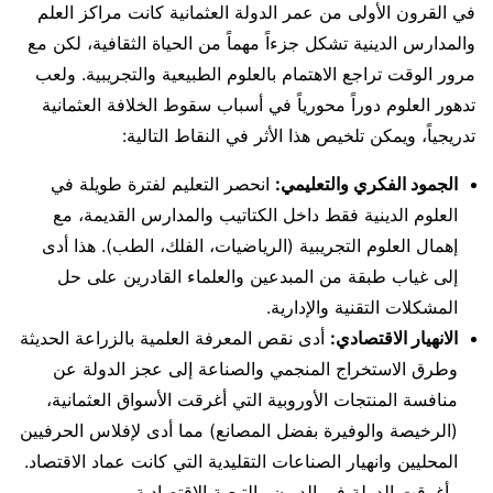
في القرون الأولى من عمر الدولة العثمانية كانت مراكز العلم
والمدارس الدينية تشكل جزءاً مهماً من الحياة الثقافية، لكن مع
مرور الوقت تراجع الاهتمام بالعلوم الطبيعية والتجريبية. ولعب
تدهور العلوم دوراً محورياً في أسباب سقوط الخلافة العثمانية
تدريجياً، ويمكن تلخيص هذا الأثر في النقاط التالية:
الجمود الفكري والتعليمي:
انحصر التعليم لفترة طويلة في
العلوم الدينية فقط داخل الكتاتيب والمدارس القديمة، مع
إهمال العلوم التجريبية (الرياضيات، الفلك، الطب). هذا أدى
إلى غياب طبقة من المبدعين والعلماء القادرين على حل
المشكلات التقنية والإدارية.
الانهيار الاقتصادي:
أدى نقص المعرفة العلمية بالزراعة الحديثة
وطرق الاستخراج المنجمي والصناعة إلى عجز الدولة عن
منافسة المنتجات الأوروبية التي أغرقت الأسواق العثمانية،
(الرخيصة والوفيرة بفضل المصانع) مما أدى لإفلاس الحرفيين
المحليين وانهيار الصناعات التقليدية التي كانت عماد الاقتصاد.
وأغرقت الدولة في الديون والتبعية الاقتصادية.