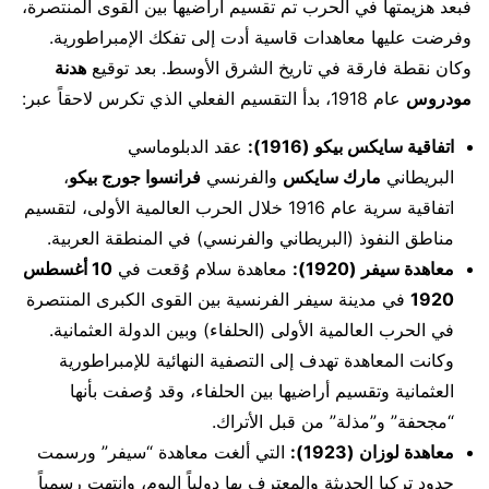
فبعد هزيمتها في الحرب تم تقسيم أراضيها بين القوى المنتصرة،
وفرضت عليها معاهدات قاسية أدت إلى تفكك الإمبراطورية.
وكان نقطة فارقة في تاريخ الشرق الأوسط. بعد توقيع
هدنة
مودروس
عام 1918، بدأ التقسيم الفعلي الذي تكرس لاحقاً عبر:
اتفاقية سايكس بيكو (1916):
عقد الدبلوماسي
البريطاني
مارك سايكس
والفرنسي
فرانسوا جورج بيكو
،
اتفاقية سرية عام 1916 خلال الحرب العالمية الأولى، لتقسيم
مناطق النفوذ (البريطاني والفرنسي) في المنطقة العربية.
معاهدة سيفر (1920):
معاهدة سلام وُقعت في
10 أغسطس
1920
في مدينة سيفر الفرنسية بين القوى الكبرى المنتصرة
في الحرب العالمية الأولى (الحلفاء) وبين الدولة العثمانية.
وكانت المعاهدة تهدف إلى التصفية النهائية للإمبراطورية
العثمانية وتقسيم أراضيها بين الحلفاء، وقد وُصفت بأنها
“مجحفة” و”مذلة” من قبل الأتراك.
معاهدة لوزان (1923):
التي ألغت معاهدة “سيفر” ورسمت
حدود تركيا الحديثة والمعترف بها دولياً اليوم، وانتهت رسمياً