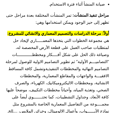
صيانة المنشأ أثناء فترة الاستخدام.
مراحل تنفيذ المنشآت:
تمر المنشأت المختلفة بعدة مراحل حتى
تظهر إلى حيز الوجود ويمكن استخدامها وهي:
أولاً:
مرحلة الدراسات والتصميم المعماري والانشائي للمشروع:
هي مجموعة الخطوات التي يتخذها المعمـــــاري لإيجاد حل
لمتطلبات صاحب العمل على قطعة الأرض المخصصة له،
وصياغة ذلك الحل على شكل أفــــكار ومخططــــــــــــات
“التصاميـــم الأولية” ثم تطوير التصاميم الاولية للوصول لمرحلة
التصاميم النهائية والمخططات التنفيذيةوتشمل كافة المساقط
الافقيـــة والواجهات والمقاطع المعمارية، والمخططات
الانشائية، ومخططات الاليكتروميكانيك، الكهرباء، والصرف
الصحي، وتغذية المياه، وأحياناً مخططات التكييف، موضحاً عليها
كافة الأبعاد، وجداول التشطيبات، كما تحتـــــــوي أيضاً على
مجمــــوعة من التفاصيل المعمارية الخاصة بالمشروع مثل
نماذج الأبــــــواب، وأعمال الالوميتال، وخزائن الملابس، ….إلخ.