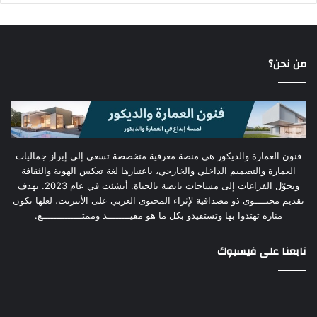
من نحن؟
فنون العمارة والديكور هي منصة معرفية متخصصة تسعى إلى إبراز جماليات
العمارة والتصميم الداخلي والخارجي، باعتبارها لغة تعكس الهوية والثقافة
وتحوّل الفراغات إلى مساحات نابضة بالحياة. أنشئت في عام 2023. بهدف
تقديم محتــــوى ذو مصداقية لإثراء المحتوى العربي على الأنترنت، لعلها تكون
منارة تهتدوا بها وتستفيدو بكل ما هو مفيــــــــد وممتــــــــــــــع.
تابعنا على فيسبوك