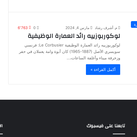
ة
م. أشرف رشاد
مارس 4, 2024
0
6٬763
لوكوربوزييه رائد العمارة الوظيفية
لوكوربوزييه رائد العمارة الوظيفية Le Corbusier: فرنسي
سويسري الأصل (1887-1965) كان أبوة وامة يعملان في حفر
وزخرفة ميناء وأغلفة الساعات،…
أكمل القراءة »
تابعنا على فيسبوك
ال