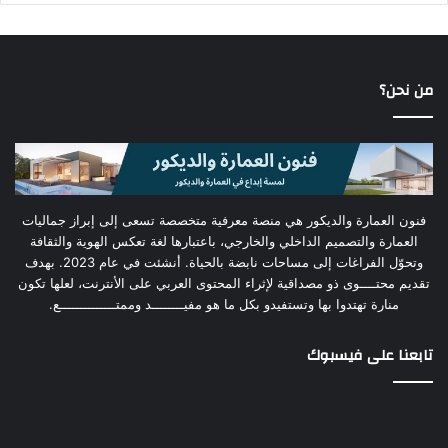
من نحن؟
فنون العمارة والديكور هي منصة معرفية متخصصة تسعى إلى إبراز جماليات
العمارة والتصميم الداخلي والخارجي، باعتبارها لغة تعكس الهوية والثقافة
وتحوّل الفراغات إلى مساحات نابضة بالحياة. أنشئت في عام 2023. بهدف
تقديم محتــــوى ذو مصداقية لإثراء المحتوى العربي على الأنترنت، لعلها تكون
منارة تهتدوا بها وتستفيدو بكل ما هو مفيــــــــد وممتــــــــــــــع.
تابعنا على فيسبوك