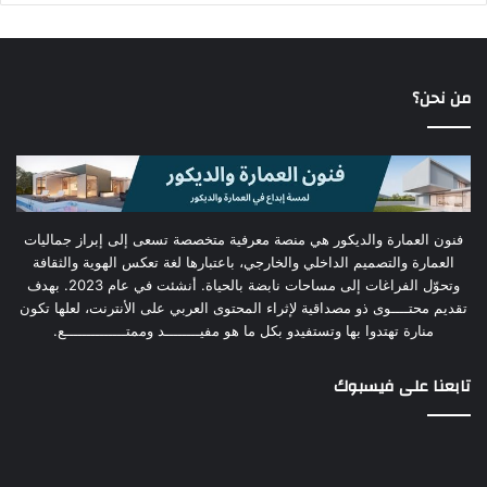
من نحن؟
فنون العمارة والديكور هي منصة معرفية متخصصة تسعى إلى إبراز جماليات
العمارة والتصميم الداخلي والخارجي، باعتبارها لغة تعكس الهوية والثقافة
وتحوّل الفراغات إلى مساحات نابضة بالحياة. أنشئت في عام 2023. بهدف
تقديم محتــــوى ذو مصداقية لإثراء المحتوى العربي على الأنترنت، لعلها تكون
منارة تهتدوا بها وتستفيدو بكل ما هو مفيــــــــد وممتــــــــــــــع.
تابعنا على فيسبوك