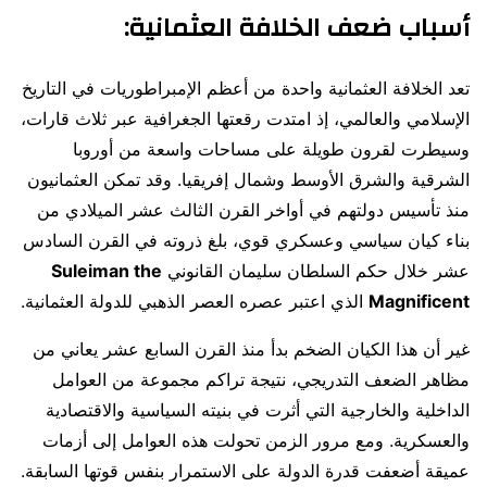
أسباب ضعف الخلافة العثمانية:
تعد الخلافة العثمانية واحدة من أعظم الإمبراطوريات في التاريخ
الإسلامي والعالمي، إذ امتدت رقعتها الجغرافية عبر ثلاث قارات،
وسيطرت لقرون طويلة على مساحات واسعة من أوروبا
الشرقية والشرق الأوسط وشمال إفريقيا. وقد تمكن العثمانيون
منذ تأسيس دولتهم في أواخر القرن الثالث عشر الميلادي من
بناء كيان سياسي وعسكري قوي، بلغ ذروته في القرن السادس
عشر خلال حكم السلطان سليمان القانوني
Suleiman the
Magnificent
الذي اعتبر عصره العصر الذهبي للدولة العثمانية.
غير أن هذا الكيان الضخم بدأ منذ القرن السابع عشر يعاني من
مظاهر الضعف التدريجي، نتيجة تراكم مجموعة من العوامل
الداخلية والخارجية التي أثرت في بنيته السياسية والاقتصادية
والعسكرية. ومع مرور الزمن تحولت هذه العوامل إلى أزمات
عميقة أضعفت قدرة الدولة على الاستمرار بنفس قوتها السابقة.