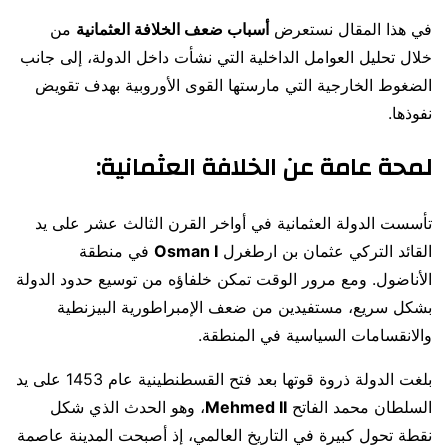
في هذا المقال نستعرض
أسباب ضعف الخلافة العثمانية
من
خلال تحليل العوامل الداخلية التي نشأت داخل الدولة، إلى جانب
الضغوط الخارجية التي مارستها القوى الأوروبية بهدف تقويض
نفوذها.
لمحة عامة عن الخلافة العثمانية:
تأسست الدولة العثمانية في أواخر القرن الثالث عشر على يد
القائد التركي عثمان بن ارطغرل
Osman I
في منطقة
الأناضول. ومع مرور الوقت تمكن خلفاؤه من توسيع حدود الدولة
بشكل سريع، مستفيدين من ضعف الإمبراطورية البيزنطية
والانقسامات السياسية في المنطقة.
بلغت الدولة ذروة قوتها بعد فتح القسطنطينية عام 1453 على يد
السلطان محمد الفاتح
Mehmed II
، وهو الحدث الذي شكل
نقطة تحول كبيرة في التاريخ العالمي، إذ أصبحت المدينة عاصمة