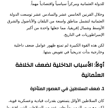
للدولة العثمانية ومركزاً سياسياً واقتصادياً مهماً.
وخلال القرنين الخامس عشر والسادس عشر توسعت الدولة
العثمانية لتشمل مناطق واسعة من البلقان والأناضول والشرق
الأوسط وشمال إفريقيا، مما جعلها واحدة من أكبر
الإمبراطوريات في التاريخ.
لكن هذه القوة الكبيرة لم تمنع ظهور عوامل ضعف داخلية
وخارجية بدأت تدريجياً في تقويض بنيتها.
أولاً: الأسباب الداخلية لضعف الخلافة
العثمانية
1. ضعف السلاطين في العصور المتأخرة
كان السلاطين الأوائل يتمتعون بقدرات قيادية وعسكرية قوية،
لكن مع مرور الزمن بدأ يظهر عدد من السلاطين الذين افتقروا