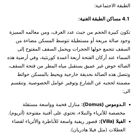
الطبقة الاجتماعية:
4.1 مساكن الطبقة الغنية:
تكون كبيرة الحجم من حيث عدد الغرف، ومن معالمه المميزة
وجود صالة مربعة أو مستطيلة تتوسط المسكن مضاءة من
السقف تتجمع حولها الحجرات ويحمل السقف المفتوح إلى
السماء عند أركان الفتحة أربعة أعمدة كورنثية، وفي أرضية هذه
الصالة حوض غير عميق يستقبل مياه المطر من فتحة السقف،
وتتصل هذه الصالة بحديقة خارجية ويحيط بالمسكن حوائط
مصمتة لحجبه عن الشارع وتوفير عوامل الخصوصية. وتنقسم
الى:
الـدوموس (Domus):
منازل فخمة وواسعة مستقلة
مخصصة للأثرياء والنبلاء، تحتوي على أفنية مفتوحة (أتريوم).
الفيلا (Villa):
قصور ريفية واسعة للأباطرة والأثرياء لقضاء
العطلات (مثل فيلا هادريان).