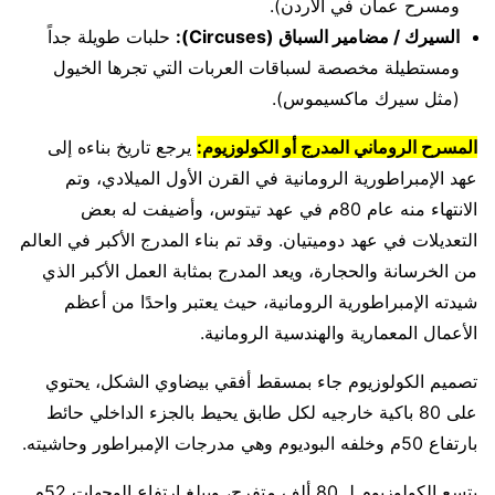
ومسرح عمان في الأردن).
السيرك / مضامير السباق (Circuses):
حلبات طويلة جداً
ومستطيلة مخصصة لسباقات العربات التي تجرها الخيول
(مثل سيرك ماكسيموس).
المسرح الروماني المدرج أو الكولوزيوم:
يرجع تاريخ بناءه إلى
عهد الإمبراطورية الرومانية في القرن الأول الميلادي، وتم
الانتهاء منه عام 80م في عهد تيتوس، وأضيفت له بعض
التعديلات في عهد دوميتيان. وقد تم بناء المدرج الأكبر في العالم
من الخرسانة والحجارة، ويعد المدرج بمثابة العمل الأكبر الذي
شيدته الإمبراطورية الرومانية، حيث يعتبر واحدًا من أعظم
الأعمال المعمارية والهندسية الرومانية.
تصميم الكولوزيوم جاء بمسقط أفقي بيضاوي الشكل، يحتوي
على 80 باكية خارجيه لكل طابق يحيط بالجزء الداخلي حائط
بارتفاع 50م وخلفه البوديوم وهي مدرجات الإمبراطور وحاشيته.
يتسع الكولوزيوم لـ 80 ألف متفرج، ويبلغ ارتفاع الوجهات 52م