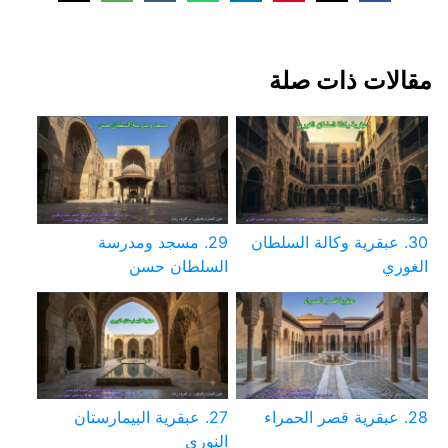
مقالات ذات صلة
30. عبقرية وكالة السلطان
29. مسجد ومدرسة
الغوري
السلطان حسن
28. عبقرية قصر الحمراء
27. عبقرية البيمارستان
النوري