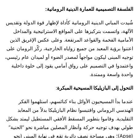
الفلسفة التصميمية للعمارة الدينية الرومانية:
شُيدت المباني الدينية الرومانية كأداة لإظهار قوة الدولة وتقديس
الآلهة، واتسمت بتركيزها على المواقع الاستراتيجية والمداخل
الأمامية الفخمة والقواعد المرتفعة. وعلى عكس الإغريق الذين
اعتنوا برؤية المعبد من جميع زواياه الخارجية، ركّز الرومان على
توجيه المبنى ليكون مواجهاً لمصدر الضوء أو لميدان عام رئيسي،
واعتمدوا في التصميم على رواق أمامي يقود إلى خلوة داخلية
واحدة واسعة وممتدة.
التحول إلى البازيليكا المسيحية المبكرة
:
عندما بدأ المسيحيون الأوائل بناء كنائسهم، استلهموا الفكر
الهندسي الروماني واقتبسوا نظام البازيليكا بدلاً من المعابد
التقليدية. وقاموا بتطوير المسقط الأفقي المستطيل ليمتد بشكل
طولي بهدف توجيه حركة وأنظار المصلين مباشرة نحو “الحنية”
(Apse)؛ وهي مساحة نصف دائرية تقع في نهاية المبنى (نحو