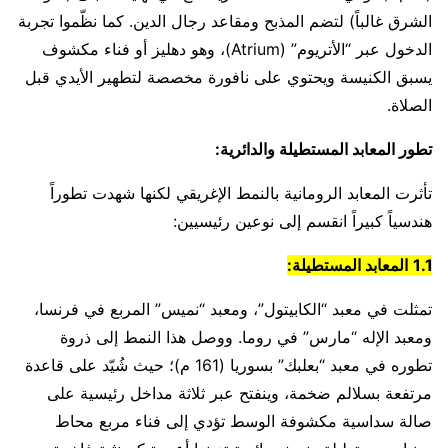
الشرق غالباً) لتضم المذبح ومقاعد رجال الدين. كما نظّموا تجربة
الدخول عبر “الأتريوم” (Atrium)، وهو دهليز أو فناء مكشوف
يسبق الكنيسة ويحتوي على نافورة مخصصة لتطهير الأيدي قبل
الصلاة.
تطور المعابد المستطيلة والدائرية:
تأثرت المعابد الرومانية بالنمط الإغريقي لكنها شهدت تطوراً
هندسياً كبيراً انقسم إلى نوعين رئيسيين:
1.1
المعابد المستطيلة:
تمثلت في معبد “الكابيتول”، ومعبد “نميس” المربع في فرنسا،
ومعبد الإله “مارس” في روما. ووصل هذا النمط إلى ذروة
تطوره في معبد “بعلبك” بسوريا (161 م)؛ حيث شُيّد على قاعدة
مرتفعة بسلالم ضخمة، وينفتح عبر ثلاثة مداخل رئيسية على
صالة سداسية مكشوفة الوسط تؤدي إلى فناء مربع محاط