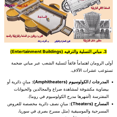
3. مباني التسلية والترفيه (Entertainment Buildings)
أولى الرومان اهتماماً فائقاً لتسلية الشعب عبر مباني ضخمة
تستوعب عشرات الآلاف.
المدرجات / الكولوسيوم (Amphitheaters):
مبانٍ دائرية أو
بيضاوية مكشوفة لمشاهدة صراع والمجالدين والحيوانات
المفترسة (أشهرها مدرج الكولوسيوم في روما).
المسارح (Theaters):
مبانٍ نصف دائرية مخصصة للعروض
المسرحية والموسيقية (مثل مسرح بصرى في سوريا،