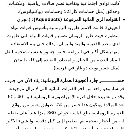
كانت نوادي اجتماعية وثقافية تضم صالات رياضية، ومكتبات،
وحدائق (مثل حمامات كاراكالا وحمامات ديوكلتيانوس).
القنوات الري
المائية المرفوعة (Aqueducts):
(مجرى
العيون): قامت الامبراطورية الرومانية بتأسيس قنوات مياه
متطورة حيث طور الرومان تصميم قنوات المياه التي ظهرت
لدى مصر القديمة والهند واليونان، وذلك حتى يتم الاستفادة
منها بشكل أكبر في الزراعة. فبنوا جسور هندسية ضخمة لنقل
المياه العذبة من الجبال والمصادر البعيدة إلى قلب المدن
(مثل جسر بونت دو غار في فرنسا).
جســـــــــــر جارد
أعجوبة العمارة الرومانية:
يقع الآن في جنوب
فرنسا، وهو واحد من آخر القنوات المائية التي لا تزال موجودة،
وقد تم تشييده خلال فترة الإمبراطورية الرومانية (بين 40 و60
بعد الميلاد) ويتكون هذا جسر من ثلاثة طوابق يعتبر من روائع
العمارة الرومانية، يبلغ قياسه حوالي 360 مترًا عند أعلى نقطة
له، من أحجار ضخمة تم تقطيعها إلى كتل دقيقة. والشيء الأكثر
إثارة للدهشة هو أن هذه الكتل كانت مثبتة دون استخدام أي