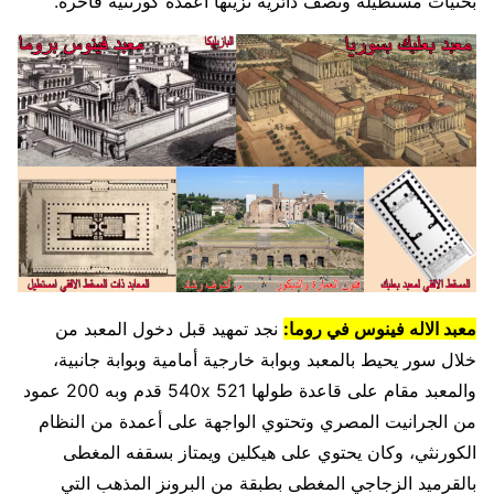
بحنيات مستطيلة ونصف دائرية تزينها أعمدة كورنثية فاخرة.
معبد الاله فينوس في روما:
نجد تمهيد قبل دخول المعبد من
خلال سور يحيط بالمعبد وبوابة خارجية أمامية وبوابة جانبية،
والمعبد مقام على قاعدة طولها 540x 521 قدم وبه 200 عمود
من الجرانيت المصري وتحتوي الواجهة على أعمدة من النظام
الكورنثي، وكان يحتوي على هيكلين ويمتاز بسقفه المغطى
بالقرميد الزجاجي المغطى بطبقة من البرونز المذهب التي