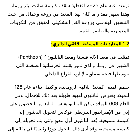
نزعت عنه عام 625م لتغطية سقف كنيسة سانت بيتر روما،
وهذا يظهر مقدار ما كان لهذا المعبد من روعة وجمال من حيث
التنسيق الهندسي وروعة الفن التشكيلي المنبثق من التكوينات
المعمارية والعناصر الفنية.
1.2
المعابد ذات المسقط الافقي الدائري:
تمثلت في معبد الاله فيستا و
معبد البانثيون
” (Pantheon)
الشهير في روما، والذي تميز بقبته الخرسانية الضخمة التي
تتوسطها فتحة سماوية لإنارة الفراغ الداخلي.
صمم المبنى كمعبدًا للآلهة الرومانية، واكتمل بناءه عام 128
للميلاد وتعرض البانثيون لعهود طويلة بعد ذلك للإهمال، وفي
العام 609 للميلاد تمكن البابا بونيفاس الرابع من الحصول على
إذن من الإمبراطور البيزنطي فوكاس لتحويل البانثيون إلى
كنيسة مسيحية، يُعد البانثيون أول معبدٍ وثني يتم تحويله إلى
كنيسة مسيحية، وقد أدى ذلك التحول دورًا رئيسيًا في بقائه إلى