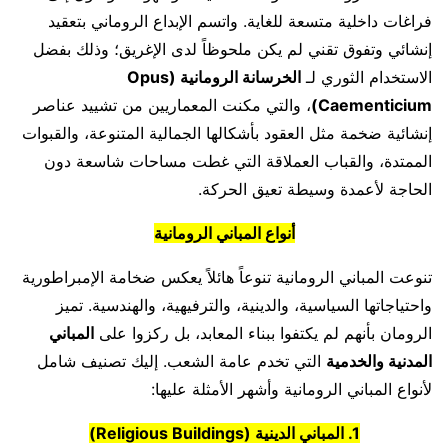
فراغات داخلية متسعة للغاية. واتسم الإبداع الروماني بتعقيد
إنشائي وتفوق تقني لم يكن ملحوظاً لدى الإغريق؛ وذلك بفضل
الاستخدام الثوري لـ
الخرسانة الرومانية (Opus
Caementicium)
، والتي مكنت المعماريين من تشييد عناصر
إنشائية ضخمة مثل العقود بأشكالها الجمالية المتنوعة، والقبوات
الممتدة، والقباب العملاقة التي غطت مساحات شاسعة دون
الحاجة لأعمدة وسيطة تعيق الحركة.
أنواع المباني الرومانية
تنوعت المباني الرومانية تنوعاً هائلاً يعكس ضخامة الإمبراطورية
واحتياجاتها السياسية، والدينية، والترفيهية، والهندسية. تميز
الرومان بأنهم لم يكتفوا ببناء المعابد، بل ركزوا على
المباني
المدنية والخدمية
التي تخدم عامة الشعب. إليك تصنيف شامل
لأنواع المباني الرومانية وأشهر الأمثلة عليها:
1. المباني الدينية (Religious Buildings)