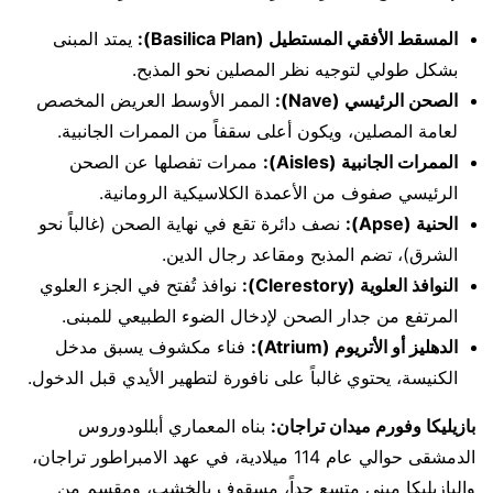
المسقط الأفقي المستطيل (Basilica Plan):
يمتد المبنى
بشكل طولي لتوجيه نظر المصلين نحو المذبح.
الصحن الرئيسي (Nave):
الممر الأوسط العريض المخصص
لعامة المصلين، ويكون أعلى سقفاً من الممرات الجانبية.
الممرات الجانبية (Aisles):
ممرات تفصلها عن الصحن
الرئيسي صفوف من الأعمدة الكلاسيكية الرومانية.
الحنية (Apse):
نصف دائرة تقع في نهاية الصحن (غالباً نحو
الشرق)، تضم المذبح ومقاعد رجال الدين.
النوافذ العلوية (Clerestory):
نوافذ تُفتح في الجزء العلوي
المرتفع من جدار الصحن لإدخال الضوء الطبيعي للمبنى.
الدهليز أو الأتريوم (Atrium):
فناء مكشوف يسبق مدخل
الكنيسة، يحتوي غالباً على نافورة لتطهير الأيدي قبل الدخول.
بازيليكا وفورم ميدان تراجان:
بناه المعماري أبللودوروس
الدمشقى حوالي عام 114 ميلادية، في عهد الامبراطور تراجان،
والبازيليكا مبنى متسع جداً، مسقوف بالخشب، ومقسم من