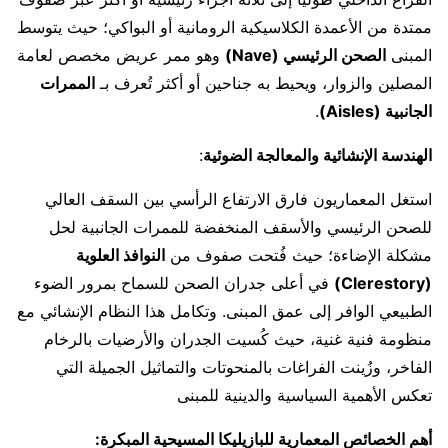
ممتدة من الأعمدة الكلاسيكية الرومانية أو البواكي؛ حيث يتوسط
المبنى
الصحن الرئيسي (Nave)
وهو ممر عريض مخصص لعامة
المصلين والزوار، ويحيط به جناحين أو أكثر تُعرف بـ
الممرات
الجانبية (Aisles)
.
الهندسة الإنشائية والمعالجة الضوئية
:
استغل المعماريون فارق الارتفاع الرأسي بين السقف العالي
للصحن الرئيسي والأسقف المنخفضة للممرات الجانبية لحل
مشكلة الإضاءة؛ حيث فُتحت صفوف من
النوافذ العلوية
(Clerestory)
في أعلى جدران الصحن للسماح بمرور الضوء
الطبيعي الوافر إلى عمق المبنى. وتكامل هذا النظام الإنشائي مع
منظومة فنية غنية، حيث كُسيت الجدران والأرضيات بالرخام
الفاخر، وزُينت الفراغات بالمنحوتات والتماثيل الجميلة التي
تعكس الأهمية السياسية والدينية للمبنى
أهم الخصائص المعمارية للبازيليكا المسيحية المبكرة: