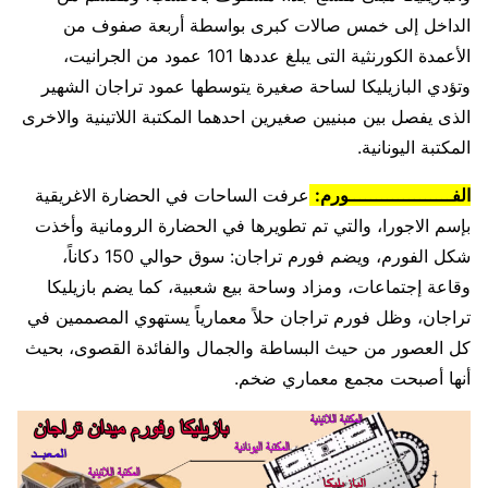
الداخل إلى خمس صالات كبرى بواسطة أربعة صفوف من
الأعمدة الكورنثية التى يبلغ عددها 101 عمود من الجرانيت،
وتؤدي البازيليكا لساحة صغيرة يتوسطها عمود تراجان الشهير
الذى يفصل بين مبنيين صغيرين احدهما المكتبة اللاتينية والاخرى
المكتبة اليونانية.
الفـــــــــــــــــــورم:
عرفت الساحات في الحضارة الاغريقية
بإسم الاجورا، والتي تم تطويرها في الحضارة الرومانية وأخذت
شكل الفورم، ويضم فورم تراجان: سوق حوالي 150 دكاناً،
وقاعة إجتماعات، ومزاد وساحة بيع شعبية، كما يضم بازيليكا
تراجان، وظل فورم تراجان حلاً معمارياً يستهوي المصممين في
كل العصور من حيث البساطة والجمال والفائدة القصوى، بحيث
أنها أصبحت مجمع معماري ضخم.