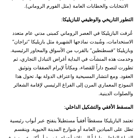
الانتخابات والخطابات العامة (مثل الفورم الروماني).
التطور التاريخي والوظيفي للبازيليكا
:
عُرفت البازيليكا في العصر الروماني كمبنى مدني عام متعدد
الاستخدامات، وشُيدت نماذجها الشهيرة مثل بازيليكا “تراجان”
وبازيليكا “قسطنطين” بالقرب من الأسواق والمحاور الرئيسية.
وخدمت هذه المنشآت في البداية أغراض التبادل التجاري، ثم
تطورت لتصبح داراً للقضاء، ومكاناً لإبرام الصفقات وتوثيق
العقود. ومع انتشار المسيحية واعتراف الدولة بها، تحول هذا
النموذج المعماري المرن إلى الفراغ الرئيسي لإقامة الشعائر
والصلوات الدينية.
المسقط الأفقي والتشكيل الداخلي
:
تعتمد البازيليكا مسقطاً أفقياً مستطيلاً ينفتح عبر أبواب رئيسية
تطل على الميادين العامة أو شوارع المدينة الحيوية. وينقسم
الفراغ الداخلي طولياً إلى ثلاثة أجزاء رئيسية أو أكثر عبر صفوف