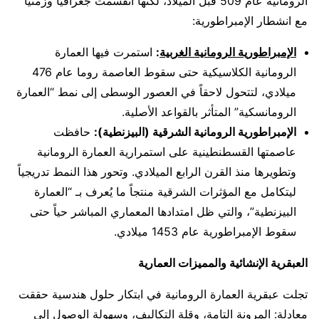
الرومانية عام 509 قبل الميلاد، لكنها انقسمت جغرافياً وزمنياً
مع انشطار الإمبراطورية:
الإمبراطورية الرومانية الغربية
:
استمرت فيها العمارة
الرومانية الكلاسيكية حتى سقوط العاصمة روما عام 476
ميلادي، لتتحول لاحقاً في العصور الوسطى إلى نمط “العمارة
الرومانسكية” المتأثر بالقواعد الأصلية.
الإمبراطورية الرومانية الشرقية (البيزنطية):
حافظت
عاصمتها القسطنطينية على استمرارية العمارة الرومانية
وتطويرها منذ القرن الرابع الميلادي. وتحور هذا النمط تدريجياً
ليتكامل مع المؤثرات الشرقية منتجاً ما يُعرف بـ “العمارة
البيزنطية”، والتي ظل امتدادها المعماري المباشر حياً حتى
سقوط الإمبراطورية عام 1453 ميلادي.
العبقرية الإنشائية والمميزات العمارية
تجلت عبقرية العمارة الرومانية في ابتكار حلول هندسية حققت
معادلة: المرونة التامة، وقلة التكاليف، وسهولة الوصول إلى