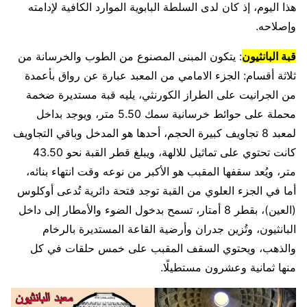
هذا اليوم، إذ كان لدى السلطة البابوية الموارد الكافية لإدامته
وإصلاحه.
قبة البانثيون
: يتكون المبنى المصنوع من الطوب والخرسانة من
ثلاثة أقسام: الجزء الامامي من المعبد عبارة عن رواق بأعمدة
من الجرانيت على الطراز الكورنثي، يليه قبة مستديرة ضخمة
محملة على حوائط خرسانية سمك 5.50 متر، ويوجد بداخل
لمعبد 8 تجاويف كبيرة الحجم، أحدها هو المدخل وباقي التجاويف
كانت تحتوي على تماثيل للالهة، ويبلغ قطر القبة نحو 43.50
متر، ويُعد سقفها المقبب هو الأكبر من نوعه وقت انتهاء بنائه،
أما في الجزء العلوي من القبة توجد فتحة دائرية تُدعى أوكلوس
(العين)، بقطر 8 أمتار، تسمح بدخول الضوء والأمطار إلى داخل
البانثيون، وتُزين جدران وأرضية القاعة المستديرة بالرخام
والذهب، ويحتوي السقف المقبب على خمس حلقات في كل
منها ثمانية وعشرون مستطيلًا.