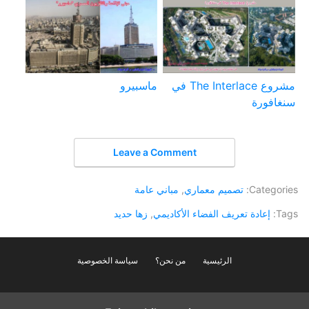
مشروع The Interlace في
ماسبيرو
سنغافورة
Leave a Comment
Categories:
تصميم معماري
,
مباني عامة
Tags:
إعادة تعريف الفضاء الأكاديمي
,
زها حديد
الرئيسية
من نحن؟
سياسة الخصوصية