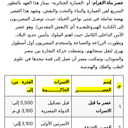
عصر بناة الاهرام:
أو -العمارة الجنائزية- يمتاز هذا العهد بالتطور
السريع لفن العمارة والبناء والنحت والنقش، وشهد هذا العصر
نهضة شاملة في شتى نواحي الحياة، حيـث توصـل المصريـون
إلى الكتابـة الهيروغليفـيـة أي (النقش المقدس)، وهو عصر
الأمن الداخلي الكامل حيث اهتم الملوك بتأمين حدود البلاد،
وتطورت الزراعة والصناعة واستخدم المصريون أول أسطول
نهري لنقل منتجاتهم، ونشطت حركة التجارة بين مصر
والسودان، وتمكنت مصر أن تصل إلى قمة مجدها في علوم
الطب والفلك والهندسة.
إسم
الاسرات
الفترة من:
م.
العصـــــــــــــــــر
الحاكـــــــــمة
إلى
عصر ما قبل
قبل تشكيل
5,500 إلى:
1
الاسرات
الدولة المصرية
3,100 ق.م.
الأسرتين الأولى
3,100
إ
لي:
2
العصور العتيقة