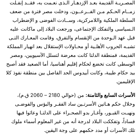
المصـريـة القديمة بعـد الإزدهـار الـذى نعـمت به، فقــد إنفـلت
زمــام الحـكم مـن الفــرعــون، ودخلت مصر فترة من ضعف
السلطة الملكية واللامركزية، وســادت الفوضى و الإضطراب
الـسياسى والتفكك الإجتماعى، ورجعت البلاد إلى ماكانت عليه
قبل عهد الـوحدة من الإنقسام والتفرق، وقامت المعـارك التـى
تشبـه الحروب الأهلـية أو محـاولات الإستقلال بعد انهيار المملكة
القديمة، فمنطقة الدلتا كانت معرضة لتسلل الآسيويين، ومصر
الوسطى كانت تخضع لحكام إقليم أهناسيا، أما الصعيد فقد أصبح
بيد حكام طيبة، وكانت أبيدوس الحد الفاصل بين منطقة نفوذ كلا
الإقليمين.
الأسرات السابع والثامنة:
من (حوالي 2180 – 2060 ق.م)،
وخلال حكم هـاتين الأسرتـين ساد الفقـر والبؤس والفوضـى
ونهبـت القبـور، وأغـار بدو الصحـراء على الدلتـا وعاثوا فيها
فساداً، وتفككت البلاد لدرجة أنه من غير المعلوم أسماء ملوك
تلك الأسرات أو مدد حكمهم على وجة اليقين.