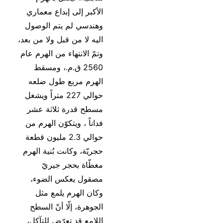
الأكبر إلى إبداع معماري
وهندسي لم يتم الوصول
اليه لا من قبل ولا من بعد،
وتمّ الانتهاء من الهرم عام
2560 ق.م.، ومسقط
الهرم مربع طول ضلعه
حوالي 227 متراً ويشغل
مسطح قدرة ثلاثة عشر
فداناً ، ويتكوّن الهرم من
حوالي 2.3 مليون قطعة
حجريّة، وكانت بُنية الهرم
مغطّاة بحجر جيريّ
مصقول يعكس الضوء،
وكان الهرم يلمع مثل
الجوهرة، إلّا أنّ السطح
اللامع قد تعرّض للتآكل،