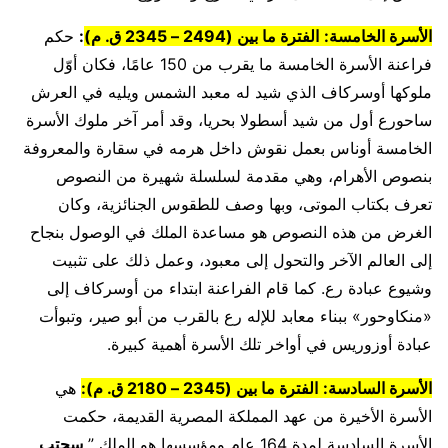
الأسرة الخامسة:
الفترة ما بين (2494 – 2345 ق. م)
:
حكم
فراعنة الأسرة الخامسة ما يقرب من 150 عامًا، فكان أوّل
ملوكها أوسركاف الذي شيد له معبد الشمس ويليه في العرش
ساحورع أول من شيد أسطولا بحريا، وقد أمر آخر ملوك الأسرة
الخامسة أوناس بعمل نقوش داخل هرمه في سقارة والمعروفة
بنصوص الأهرام، وهي مقدمة لسلسلة شهيرة من النصوص
تعرف بكتاب الموتى، وبها وصف للطقوس الجنائزية، وكان
الغرض من هذه النصوص هو مساعدة الملك في الوصول بنجاح
إلى العالم الآخر والتحول إلى معبود، وعمل ذلك على تثبيت
وشيوع عبادة رع. كما قام الفراعنة ابتداء من أوسركاف إلى
«منكاوحور» ببناء معابد للإله رع بالقرب من أبو صير، وتبوأت
عبادة أوزوريس في أواخر تلك الأسرة أهمية كبيرة.
الأسرة السادسة:
الفترة ما بين (2345 – 2180 ق. م):
هي
الأسرة الأخيرة من عهد المملكة المصرية القديمة، حكمت
الأسرة السادسة لمدة 164 عام ومؤسسها هو الملك ”
سحتب