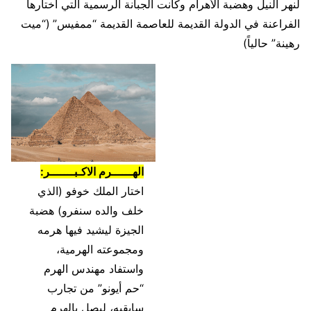
لنهر النيل وهضبة الأهرام وكانت الجبانة الرسمية التي اختارها
الفراعنة في الدولة القديمة للعاصمة القديمة “ممفيس” (“ميت
رهينة” حالياً)
الهــــــرم الاكـبـــــــر:
اختار الملك خوفو (الذي
خلف والده سنفرو) هضبة
الجيزة ليشيد فيها هرمه
ومجموعته الهرمية،
واستفاد مهندس الهرم
“حم أيونو” من تجارب
سابقيه، ليصل بالهرم