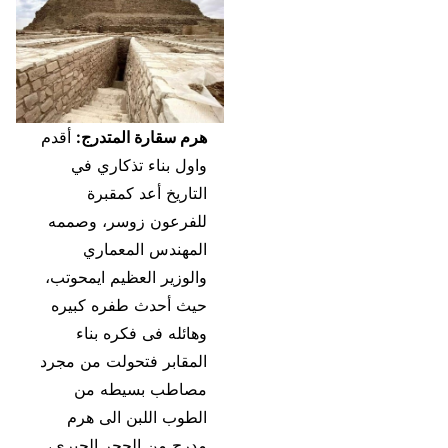
هرم سقارة المتدرج:
أقدم
واول بناء تذكاري في
التاريخ أعد كمقبرة
للفرعون زوسر، وصممه
المهندس المعماري
والوزير العظيم ايمحوتب،
حيث أحدث طفره كبيره
وهائله فى فكره بناء
المقابر فتحولت من مجرد
مصاطب بسيطه من
الطوب اللبن الى هرم
مدرج من الحجر الجيرى،