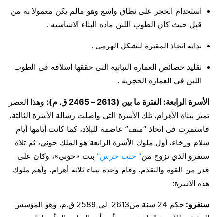
استخدام الحجر على نطاق واسع وهو مالم يكن معمولا به من
قبل حيث كان الطوب اللبن ماده البناء الاساسيه .
بدايه اتخاذ المقبره للشكل الهرمى .
تقليد خصائص العماره النباتيه التى حققها اسلافه فى الطوب
اللبن فى العماره الحجريه .
الأسرة الرابعة: الفترة ما بين (2613 – 2465 ق. م):
وهذا العصر
تميز ببناة الأهرام، تلك الأسرة التى واصلت رسالة الأسرة الثالثة،
فاستمرت فى اتخاذ “منف” عاصمة للبلاد، كما كانت أيامها أيام
سلام ورخاء، أول ملوك الأسرة الرابعة هو الملك حوني، ثم تلاة
سنفرو الذي تزوج من
” حتب حرس”
بنت «حوني»، وكان على
قدر من القوة والتقدم، وقام وحده ببناء ثلاثة أهرام، وأهم ملوك
هذه الاسرة:
سنفرو
:
حكم 24 سنة من2613 الى 2589 ق.م، وهو المؤسس