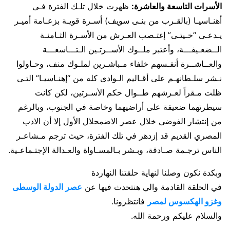
الأسرات التاسعة والعاشرة:
ظهرت خلال تلـك الفترة فـى
أهنـاسيـا (بالقـرب من بنـى سويف) أسـرة قويـة بزعـامة أميـر
يـدعـى “خـيتـى” إغتـصب العـرش من الأسـرة الثـامنـة
الــضعـيفـــة، وأعتبر ملــوك الأســرتـين الـتـــاسعـــة
والعــاشــرة أنفـسهم خلفاء مـباشـرين لملـوك منف، وحـاولوا
نـشر سلـطانهـم على أقـاليم الـوادى كله من “إهنـاسيـا” التـى
ظلت مـقراً لعـرشهم طــوال حكم الأسـرتين، لكن كانت
سيطرتهما ضعيفة على أراضيهما وخاصة في الجنوب، وبالرغم
من إنتشار الفوضى خلال عصر الاضمحلال الأول إلا أن الادب
المصري القديم قد إزدهر في تلك الفترة، حيث ترجم مـشاعـر
الناس ترجـمة صـادقة، وبـشر بـالمسـاواة والعـدالة الإجتـماعـية.
وبكدة نكون وصلنا لنهاية حلقتنا النهاردة
في الحلقة القادمة والي هنتحدث فيها عن
عصر الدولة الوسطى
وغزو الهكسوس لمصر
فانتظرونا.
والسلام عليكم ورحمة الله.