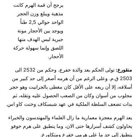
يرجح أن قمة الهرم كانت
مذهبة ويبلغ وزن الحجر
الواحد حوالي 2,5 طناً
ويوجد بين الأحجار مونة
جيرية ليس الهدف منها
اللصق وإنما سهولة حركة
الأحجار.
منقورع:
تولى الحكم بعد والدة خفرع، وحكم من 2532 الى
2503 ق.م. وعلى الرغم من أن هرمه أصغر إلى حد كبير من
أسلافه، إلا أن ربعه على الأقل كان مغطى بالجرانيت وهو حجر
مجلوب من أسوان وكان من الصعب الحصول عليه ونقله، ثم
بدات تضعف السلطة الملكية في عهد شبسكاف وخنت كاو اس.
يعد الهرم معجزة معمارية ما زال العلماء والمهندسون والخبراء
يحاولون كشف أسرارها حتى الان، وما ينطبق على هرم خوفو
ينطبق إلى حد ما على هرمي خفرع ومنكاورع.