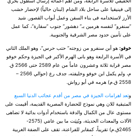
الحقيقي للأسرة الرابعة، ومن أهم أعماله إرسال أسطول بحري
إلى فينيقيا على ساحل بلاد الشام (لبنان حالياً) لإحضار خشب
الأرز لاستخدامه فى بناء السفن وعمل أبواب القصور. شيد
“سنفرو” لنفسه هرمين بـ” دهشور” جنوب “سقارة”، كما عمل
على تأمين حدود مصر الشرقية والجنوبية.
خوفو:
هو أبن سنفرو من زوجته” حتب حرس”، وهو الملك الثاني
في الأسرة الرابعة وهو بانى الهرم الأكبر في الجيزة وحكم خوفو
مصر قرابة ثلاثة وعشرون عاماً من عام 2589 حتى 2566 ق.
م، ولم يكمل ابن خوفو وخليفته، جدف رع (حوالي 2566 –
2558 ق.م) هرمه في أبو رواش.
و
تعد اهرامات الجيزة في مصر من أقدم عجائب الدنيا السبع
المتبقية للان وهي نموذج للحضارة المصرية القديمة، أقيمت على
مستوى عال من الكمال والدقة باستخدام أدوات بدائية لا تضاهى
الآلات والمعدات الحديثة، وبُنِيَت ما بين عامَي (2575-
2465ق.م) تقريباً، كمقابر للفراعنة، تقف على الضفة الغربية