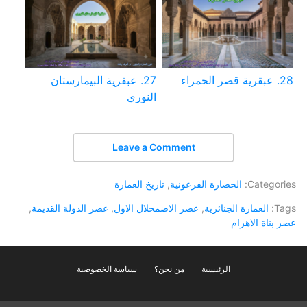
28. عبقرية قصر الحمراء
27. عبقرية البيمارستان
النوري
Leave a Comment
Categories:
الحضارة الفرعونية
,
تاريخ العمارة
Tags:
العمارة الجنائزية
,
عصر الاضمحلال الاول
,
عصر الدولة القديمة
,
عصر بناة الاهرام
الرئيسية
من نحن؟
سياسة الخصوصية