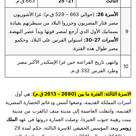
الثالث
21- 25
663 ق.م.
الأسرة 26:
(حوالي 663 – 529 ق.م): غزا الأشوريون
مصر فثار المصريون وحرروا البلاد من سيطرتهم بقيادة
9
بسماتيك الأول الذي أرجع لمصر قوتها وبدأ عصر النهضة.
الأسرات 27-30:
استولي الفرس على البلاد، وحكمو
مصر طوال هذه الفترة.
وانتهى تاريخ الفراعنة حين غزا الإسكندر الأكبر مصر
10
وطرد الفرس 332 ق.م.
الاسرة الثالثة: الفترة ما بين (2690 – 2613 ق.م)
:
هي أول
أسرات المملكة القديمة، وضعوا أسس ودعائم الحضارة المصرية
القديمة، وانتقلت العاصمة إلى مدينة منف (بالقرب من مدينة
ميت رهينة جنوب الجيزة)، وصلت العمارة ذروتها في عهد
الملك
زوسر
ويعد المؤسس الحقيقي للاسرة الثالثة، حكم لمدة 29