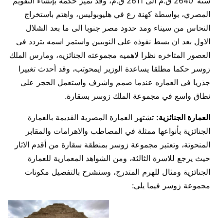
سنة ‘2640 ق.م الى 2611 ق.م، وقد تميز حكمه بإنشاء التقويم
المصري، بواسطة كهنة رع في هليوبوليس، واهتم باستخراج
النحاس من سيناء ومد حدود مصر جنوبا الى ما بعد الشلال
الاول بعد ان بسط نفوذه على النوبيين واستمر اسمه يتردد فى
العصور المتاخره نظرا لاهميه مجموعته الجنائزيه، ومارس الملك
زوسر حكما مطلقا يساعدة الوزير ايمحوتب، وقد أحدث تغييرا
جذريا فى العماره عندما صمم واشرف واستعمل الحجر على
نطاق واسع في مجموعة الملك زوسر بسقارة.
العمارة الجنائزية:
تشتهر العمارة المصرية القديمة بالعمارة
الجنائزية بأنواعها ممثلة في المصاطب والاهرامات والمقابر
المنحوتة، وتعتبر مجموعة زوسر بمنطقة سقارة من أقدم الاثار
حيث يرجع للاسرة الثالثة، ومن الشواهد المعمارية للعمارة
الجنائزية ومثال للهرم المتدرج، وسنشرح بالتفصيل مكونات
مجموعة زوسر فيما يلي: