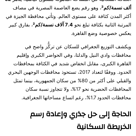
ألف نسمة/كم²
، وهو رقم يضع العاصمة المصرية في مصاف
أكثر المدن كثافة على مستوى العالم. وتأتي محافظة الجيزة في
المرتبة الثانية بكثافة تبلغ نحو
7.4 آلاف نسمة/كم²
، بفارق كبير
يعكس خصوصية وضع القاهرة.
ويكشف التوزيع الجغرافي للسكان عن تركُّز واضح في
محافظات وادي النيل والدلتا، وفي الحواضر الكبرى وإقليم
القاهرة الكبرى، مقابل انخفاض شديد في الكثافة بمحافظات
الحدود. ووفقًا لتعداد 2017، تستحوذ محافظات الوجهين البحري
والقبلي على أكثر من 80% من سكان الجمهورية، بينما تمثل
المحافظات الحضرية نحو 17%، ولا تتجاوز نسبة سكان
محافظات الحدود 1.7%، رغم اتساع مساحاتها الجغرافية.
الحاجة إلى حل جذري وإعادة رسم
الخريطة السكانية