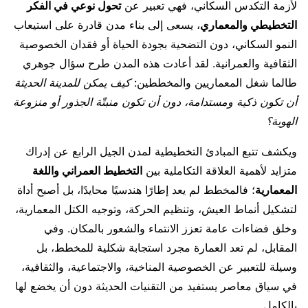
لأزمة التكدس السكاني، فهي تعبير عن
تحول نوعي في الفكر
التخطيطي والمعماري
، يسعى إلى بناء مدن قادرة على استيعاب
النمو السكاني، دون التضحية بجودة الحياة أو فقدان الخصوصية
الثقافية والعمرانية. لقد أعادت هذه المدن طرح سؤال جوهري
طالما شغل المعماريين والمخططين:
كيف يمكن للمدينة الحديثة
أن تكون ذكية ومستدامة، دون أن تكون منبتّة الجذور أو منزوعة
الهوية؟
ويكشف تتبع المبادئ التخطيطية لمدن الجيل الرابع عن إدراك
متزايد لأهمية العلاقة التكاملية بين
التخطيط العمراني واللغة
المعمارية
؛ فالمخطط لم يعد إطارًا هندسيًا محايدًا، بل أصبح أداة
لتشكيل أنماط العيش، وتنظيم الحركة، وتوجيه الكتل المعمارية،
وخلق فضاءات عامة تعزز الانتماء والشعور بالمكان. وفي
المقابل، لم تعد العمارة مجرد استجابة شكلية للمخطط، بل
وسيلة للتعبير عن الخصوصية المناخية، والاجتماعية، والثقافية،
في سياق معاصر يستفيد من التقنيات الحديثة دون أن يخضع لها
بالكامل.