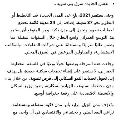
الفشن الجديدة شرق بنى سويف.
و
حتى سبتمبر 2021
، بلغ عدد المدن الجديدة قيد التخطيط أو
التطوير نحو
37 مدينة
، إضافة إلى
24 مدينة قائمة
تخضع
لعمليات تطوير وتحول إلى مدن ذكية. ومن المتوقع أن يستمر
هذا التوسع العمراني واسع النطاق خلال السنوات المقبلة، بما
يضمن طلبًا متزايدًا ومستدامًا على شركات المقاولات، والمكاتب
الاستشارية، والمقاولين الفرعيين في السوق المحلي.
وجاءت هذه المرحلة بوصفها تحولًا نوعيًا في فلسفة التخطيط
العمراني، لا يقتصر على إنشاء تجمعات سكنية جديدة، بل يهدف
إلى
تحويل تحديات النمو السكاني إلى فرص تنموية
، من خلال بناء
مدن مخططة تستوعب الزيادة السكانية، وتعيد توزيع السكان
والأنشطة الاقتصادية على رقعة جغرافية أوسع.
وتُعرَّف مدن الجيل الرابع بأنها مدن
ذكية، متصلة، ومستدامة
،
تراعي البعد البيئي والاجتماعي والاقتصادي في آن واحد، مع