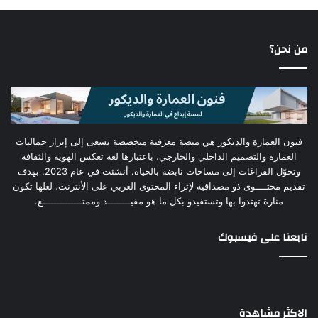
من نحن؟
فنون العمارة والديكور هي منصة معرفية متخصصة تسعى إلى إبراز جماليات
العمارة والتصميم الداخلي والخارجي، باعتبارها لغة تعكس الهوية والثقافة
وتحوّل الفراغات إلى مساحات نابضة بالحياة. أنشئت في عام 2023. بهدف
تقديم محتــــوى ذو مصداقية لإثراء المحتوى العربي على الأنترنت، لعلها تكون
منارة تهتدوا بها وتستفيدو بكل ما هو مفيــــــــد وممتــــــــــــــع.
تابعنا على فيسبوك
الاكثر مشاهدة