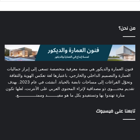
من نحن؟
فنون العمارة والديكور هي منصة معرفية متخصصة تسعى إلى إبراز جماليات
العمارة والتصميم الداخلي والخارجي، باعتبارها لغة تعكس الهوية والثقافة
وتحوّل الفراغات إلى مساحات نابضة بالحياة. أنشئت في عام 2023. بهدف
تقديم محتــــوى ذو مصداقية لإثراء المحتوى العربي على الأنترنت، لعلها تكون
منارة تهتدوا بها وتستفيدو بكل ما هو مفيــــــــد وممتــــــــــــــع.
تابعنا على فيسبوك