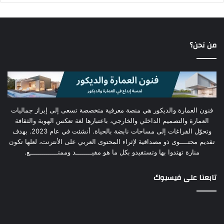
من نحن؟
فنون العمارة والديكور هي منصة معرفية متخصصة تسعى إلى إبراز جماليات
العمارة والتصميم الداخلي والخارجي، باعتبارها لغة تعكس الهوية والثقافة
وتحوّل الفراغات إلى مساحات نابضة بالحياة. أنشئت في عام 2023. بهدف
تقديم محتــــوى ذو مصداقية لإثراء المحتوى العربي على الأنترنت، لعلها تكون
منارة تهتدوا بها وتستفيدو بكل ما هو مفيــــــــد وممتــــــــــــــع.
تابعنا على فيسبوك