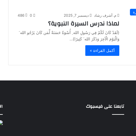
ة
م. أشرف رشاد
ديسمبر 7, 2025
0
486
لماذا ندرس السيرة النبوية؟
‏{‏لَقَدْ كَانَ لَكُمْ فِي رَسُولِ الله ِ أُسْوَةٌ حَسَنَةٌ لِّمَن كَانَ يَرْجُو الله َ
وَالْيَوْمَ الْآخِرَ وَذَكَرَ الله َ كَثِيرًا‏}…
أكمل القراءة »
تابعنا على فيسبوك
ال