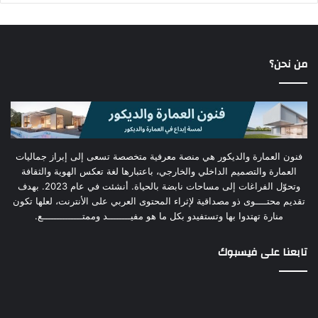
من نحن؟
فنون العمارة والديكور هي منصة معرفية متخصصة تسعى إلى إبراز جماليات
العمارة والتصميم الداخلي والخارجي، باعتبارها لغة تعكس الهوية والثقافة
وتحوّل الفراغات إلى مساحات نابضة بالحياة. أنشئت في عام 2023. بهدف
تقديم محتــــوى ذو مصداقية لإثراء المحتوى العربي على الأنترنت، لعلها تكون
منارة تهتدوا بها وتستفيدو بكل ما هو مفيــــــــد وممتــــــــــــــع.
تابعنا على فيسبوك