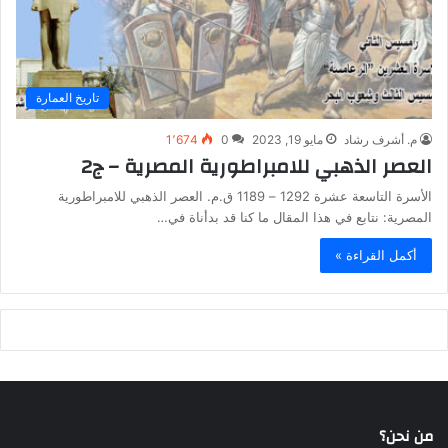
تاريخ العمارة
م. أشرف رشاد
مايو 19, 2023
0
1٬674
العصر الذهبي للامبراطورية المصرية – ج2
الأسرة التاسعة عشرة 1292 – 1189 ق.م. العصر الذهبي للامبراطورية
المصرية: نتابع في هذا المقال ما كنا قد بدأناة في…
أكمل القراءة »
من نحن؟