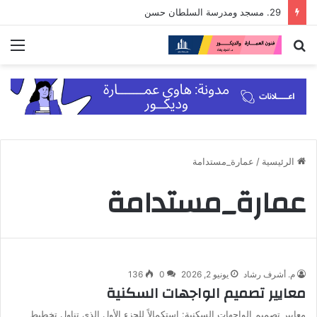
29. مسجد ومدرسة السلطان حسن
بحث
الق
عن
الرئيسية
/
عمارة_مستدامة
عمارة_مستدامة
م. أشرف رشاد
يونيو 2, 2026
0
136
معايير تصميم الواجهات السكنية
معايير تصميم الواجهات السكنية: استكمالاً للجزء الأول الذي تناول تخطيط