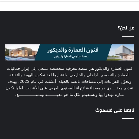
من نحن؟
فنون العمارة والديكور هي منصة معرفية متخصصة تسعى إلى إبراز جماليات
العمارة والتصميم الداخلي والخارجي، باعتبارها لغة تعكس الهوية والثقافة
وتحوّل الفراغات إلى مساحات نابضة بالحياة. أنشئت في عام 2023. بهدف
تقديم محتــــوى ذو مصداقية لإثراء المحتوى العربي على الأنترنت، لعلها تكون
منارة تهتدوا بها وتستفيدو بكل ما هو مفيــــــــد وممتــــــــــــــع.
تابعنا على فيسبوك