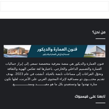
من نحن؟
فنون العمارة والديكور هي منصة معرفية متخصصة تسعى إلى إبراز جماليات
العمارة والتصميم الداخلي والخارجي، باعتبارها لغة تعكس الهوية والثقافة
وتحوّل الفراغات إلى مساحات نابضة بالحياة. أنشئت في عام 2023. بهدف
تقديم محتــــوى ذو مصداقية لإثراء المحتوى العربي على الأنترنت، لعلها تكون
منارة تهتدوا بها وتستفيدو بكل ما هو مفيــــــــد وممتــــــــــــــع.
تابعنا على فيسبوك