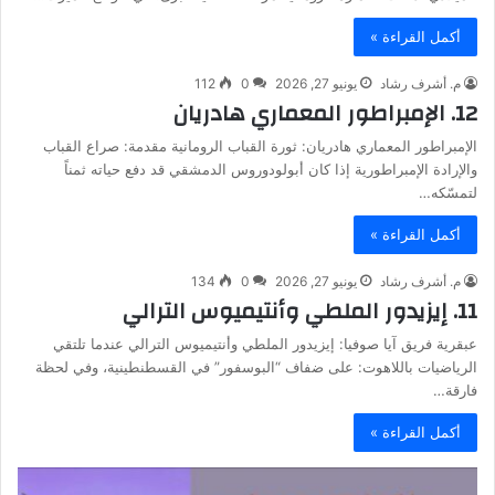
أكمل القراءة »
م. أشرف رشاد
يونيو 27, 2026
0
112
12. الإمبراطور المعماري هادريان
الإمبراطور المعماري هادريان: ثورة القباب الرومانية مقدمة: صراع القباب
والإرادة الإمبراطورية إذا كان أبولودوروس الدمشقي قد دفع حياته ثمناً
لتمسّكه…
أكمل القراءة »
م. أشرف رشاد
يونيو 27, 2026
0
134
11. إيزيدور الملطي وأنتيميوس الترالي
عبقرية فريق آيا صوفيا: إيزيدور الملطي وأنتيميوس الترالي عندما تلتقي
الرياضيات باللاهوت: على ضفاف “البوسفور” في القسطنطينية، وفي لحظة
فارقة…
أكمل القراءة »