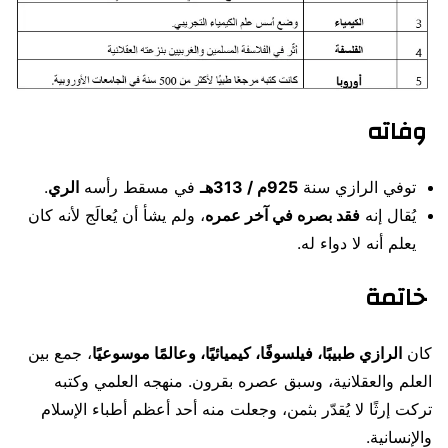
وفاته
توفي الرازي سنة
925م / 313هـ
في مسقط رأسه
الري
.
يُقال إنه
فقد بصره في آخر عمره
، ولم يشأ أن يُعالَج لأنه كان
يعلم أنه لا دواء له.
خاتمة
كان
الرازي طبيبًا، فيلسوفًا، كيميائيًا، وعالمًا موسوعيًا
، جمع بين
العلم والعقلانية، وسبق عصره بقرون. منهجه العلمي وكتبه
تركت إرثًا لا يُقدّر بثمن، وجعلت منه أحد أعظم أطباء الإسلام
والإنسانية.