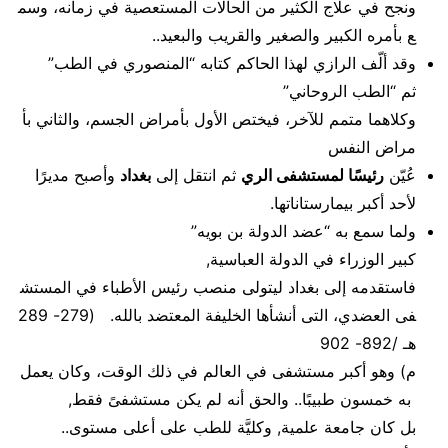
ونجح في علاج الكثير من الحالات المستعصية في زمانه، وسم
ع بأمره الكبير والصغير والقريب والبعيد..
وقد ألّف الرازي لهذا الحاكم كتابه “المنصوري في الطب”
ثم “الطب الروحاني”
وكلاهما متمم للآخر، فيختص الأول بأمراض الجسم، والثاني بأ
مراض النفس
عُيّن
رئيسًا لمستشفى الري
ثم انتقل إلى
بغداد
وأصبح مديرًا
لأحد أكبر بيمارستاناتها.
ولما سمع به “عضد الدولة بن بويه”
كبير الوزراء في الدولة العباسية,
فاستقدمه إلى بغداد ليتولى منصب رئيس الأطباء في المستش
فى العضدي، التى أنشأها الخليفة المعتضد بالله. (279- 289
هـ /892- 902
م) وهو أكبر مستشفى في العالم في ذلك الوقت، وكان يعمل
به خمسون طبيبًا.. والحق أنه لم يكن مستشفىً فقط,
بل كان جامعة علمية, وكليَّة للطب على أعلى مستوى..