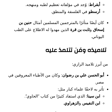
أبقراط
: وُجد في مؤلفاته تعظيم لطبه ومنهجه.
أرسطو
في الفلسفة والمنطق.
كان أيضًا متأثرًا بالمترجمين المسلمين أمثال
حنين بن
إسحاق
و
ثابت بن قرة
الذين مهدوا له الاطلاع على الطب
اليوناني.
تلاميذه ومَن تتلمذ عليه
من أبرز تلاميذ الرازي:
أبو الحسن علي بن رضوان
: وكان من الأطباء المعروفين في
مصر.
تأثر به لاحقًا علماء كبار مثل:
ابن سينا
: الذي استفاد كثيرًا من كتاب “الحاوي”.
ابن النفيس
و
الزهراوي
.