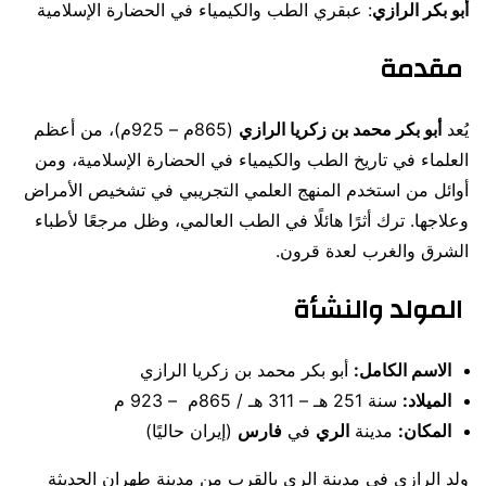
أبو بكر الرازي
: عبقري الطب والكيمياء في الحضارة الإسلامية
مقدمة
يُعد
أبو بكر محمد بن زكريا الرازي
(865م – 925م)، من أعظم
العلماء في تاريخ الطب والكيمياء في الحضارة الإسلامية، ومن
أوائل من استخدم المنهج العلمي التجريبي في تشخيص الأمراض
وعلاجها. ترك أثرًا هائلًا في الطب العالمي، وظل مرجعًا لأطباء
الشرق والغرب لعدة قرون.
المولد والنشأة
الاسم الكامل:
أبو بكر محمد بن زكريا الرازي
الميلاد:
سنة 251 هـ – 311 هـ / 865م – 923 م
المكان:
مدينة
الري
في
فارس
(إيران حاليًا)
ولد الرازي في مدينة الري بالقرب من مدينة طهران الحديثة