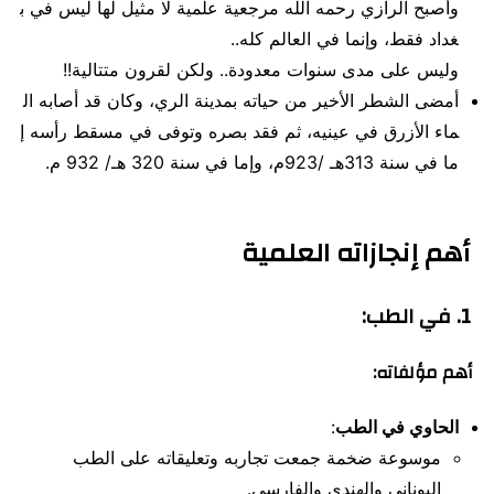
وأصبح الرازي رحمه الله مرجعية علمية لا مثيل لها ليس في ب
غداد فقط، وإنما في العالم كله..
وليس على مدى سنوات معدودة.. ولكن لقرون متتالية!!
أمضى الشطر الأخير من حياته بمدينة الري، وكان قد أصابه ال
ماء الأزرق في عينيه، ثم فقد بصره وتوفى في مسقط رأسه إ
ما في سنة 313هـ /923م، وإما في سنة 320 هـ/ 932 م.
أهم إنجازاته العلمية
1. في الطب:
أهم مؤلفاته:
الحاوي في الطب
:
موسوعة ضخمة جمعت تجاربه وتعليقاته على الطب
اليوناني والهندي والفارسي.