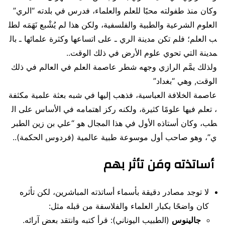
وكان منذ طفولته محبًا للعلم والعلماء، فدرس في بلدته “الري”
العلوم الشرعية والطبية والفلسفية، ولكن هذا لم يُشْبع نَهَمَه لطل
ب العلم؛ فلم تكن مدينة الري ـ على اتساعها وكثرة علمائها ـ بال
مدينة التي تحوي علوم الأرض في ذلك الوقت..
ولذلك يمَّم الرازي وجهه شطر عاصمة العلم في العالم في ذلك
الوقت, وهي “بغداد”
عاصمة الخلافة العباسية، فذهب إليها في شبه بعثة علمية مكثفة
، تعلم فيها علومًا كثيرة، ولكنه ركز اهتمامه في الأساس على ال
طب، وكان أستاذه الأول في هذا المجال هو “علي بن زين الطبر
ي”، وهو صاحب أول موسوعة طبية عالمية (فردوس الحكمة)..
أساتذته ومَن تأثر بهم
لا توجد مصادر دقيقة بأسماء أساتذته المباشرين، لكن تأثره
كان واضحًا بكبار العلماء والفلاسفة من قبله مثل:
جالينوس
(الطبيب اليوناني): قرأ كتبه وانتقد بعض آرائه.