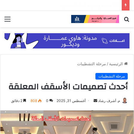
28. عبقرية قصر الحمراء
بحث
الق
عن
الرئيسية
/
مرحلة التشطيبات
مرحلة التشطيبات
أحدث تصميمات الأسقف المعلقة
أرسل
م. أشرف رشاد
أغسطس 31, 2025
0
808
2 دقائق
بريدا
إلكترونيا