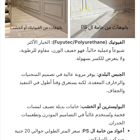
الفيوتيك (Fuyutec/Polyurethane):
الخيار الأكثر
شيوعاً وعملية حالياً، فهو خفيف الوزن، مقاوم للرطوبة،
ولا يتعرض للكسر بسهولة.
الجبس البلدي:
يوفر مرونة عالية في تصميم المنحنيات
والزخارف المعقدة، لكنه يستغرق وقتاً أطول في التنفيذ
والجفاف.
البوليسترين أو الخشب:
خامات بديلة تضيف لمسات
فخمة وتُستخدم غالباً في التصاميم المودرن وتطعيمات
الجدران.
أعواد من خامة ال PS:
سعر المتر الطولي حوالي 20 جنية
وبيركب بالسليكون