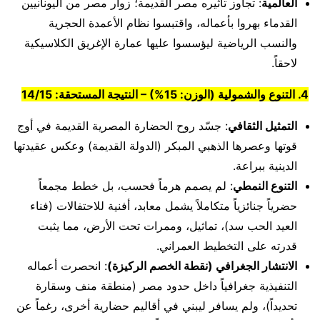
العالمية
: تجاوز تأثيره مصر القديمة؛ زوار مصر من اليونانيين
القدماء بهروا بأعماله، واقتبسوا نظام الأعمدة الحجرية
والنسب الرياضية ليؤسسوا عليها عمارة الإغريق الكلاسيكية
لاحقاً.
4. التنوع والشمولية (الوزن: 15%) – النتيجة المستحقة: 14/15
التمثيل الثقافي
: جسّد روح الحضارة المصرية القديمة في أوج
قوتها وعصرها الذهبي المبكر (الدولة القديمة) وعكس عقيدتها
الدينية ببراعة.
التنوع النمطي
: لم يصمم هرماً فحسب، بل خطط مجمعاً
حضرياً جنائزياً متكاملاً يشمل معابد، أفنية للاحتفالات (فناء
العيد الحب سد)، تماثيل، وممرات تحت الأرض، مما يثبت
قدرته على التخطيط العمراني.
الانتشار الجغرافي (نقطة الخصم الركيزة)
: انحصرت أعماله
التنفيذية جغرافياً داخل حدود مصر (منطقة منف وسقارة
تحديداً)، ولم يسافر ليبني في أقاليم حضارية أخرى، رغماً عن