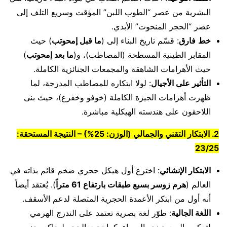
البشرية من عصر “الطوب اللبن” المؤقت وسريع التلف إلى
عصر “الحجر المنحوت” الأبدي.
خط
فارق
: قسّم تاريخ البناء إلى (
ما قبل إمحوتب
) حيث
المقابر الطينية المسطحة (المصاطب)، و(
ما بعد إمحوتب
)
حيث الأهرامات الشاهقة والمجمعات الجنائزية الكاملة.
التأثير على الأجيال
: لولا ابتكاره للمصاطب المدرجة، لما
ظهرت أهرامات الجيزة الكاملة (خوفو وخفرع)، حيث بنى
اللاحقون على هندسته الهيكلية مباشرة.
2. الابتكار التقني والجمالي (الوزن: 25%) – النتيجة المستحقة:
23/25
الابتكار الإنشائي
: اخترع أول هيكل حجري ضخم قائم بذاته في
العالم (
هرم زوسر بسبع طبقات بارتفاع 61 متراً
). يُعتقد أيضاً
أنه أول من ابتكر الأعمدة الحجرية المتصلة لدعم الأسقف.
اللغة الجالية
: طوّر لغة بصرية تعتمد على التدرج الهرمي
لتعكس الصعود نحو السماء. كما نحت الحجر ليحاكي حزم