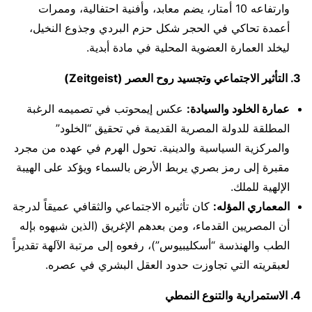
وارتفاعه 10 أمتار، يضم معابد، وأفنية احتفالية، وممرات
أعمدة تحاكي في الحجر شكل حزم البردي وجذوع النخيل،
ليخلد العمارة العضوية المحلية في مادة أبدية.
3. التأثير الاجتماعي وتجسيد روح العصر (Zeitgeist)
عمارة الخلود والسيادة:
عكس إيمحوتب في تصميمه الرغبة
المطلقة للدولة المصرية القديمة في تحقيق “الخلود”
والمركزية السياسية والدينية. تحول الهرم في عهده من مجرد
مقبرة إلى رمز بصري يربط الأرض بالسماء ويؤكد على الهيبة
الإلهية للملك.
المعماري المؤله:
كان تأثيره الاجتماعي والثقافي عميقاً لدرجة
أن المصريين القدماء، ومن بعدهم الإغريق (الذين شبهوه بإله
الطب والهنذسة “أسكليبيوس”)، رفعوه إلى مرتبة الآلهة تقديراً
لعبقريته التي تجاوزت حدود العقل البشري في عصره.
4. الاستمرارية والتنوع النمطي