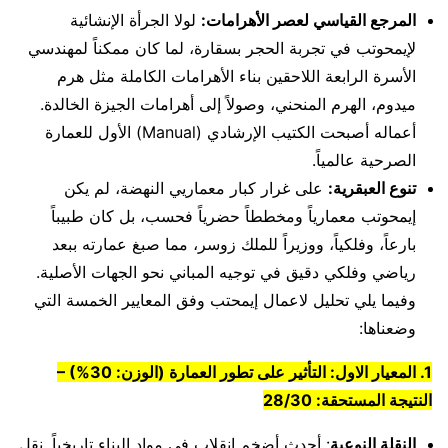
المرجع القياسي لعصر الأهرامات:
لولا الجرأة الإنشائية
لإيمحوتب في تجربة الحجر بسقارة، لما كان ممكناً لمهندسي
الأسرة الرابعة اللاحقين بناء الأهرامات الكاملة مثل هرم
ميدوم، الهرم المنحني، وصولاً إلى أهرامات الجيزة الخالدة.
أعماله أصبحت الكتيب الإرشادي (Manual) الأول للعمارة
الصرحية عالمياً.
تنوع العبقرية:
على غرار كبار معماريي النهضة، لم يكن
إيمحوتب معمارياً ومخططاً حضرياً فحسب، بل كان طبيباً
بارعاً، وفلكياً، ووزيراً للملك زوسر، مما صبغ عمارته ببعد
رياضي وفلكي دقيق في توجيه المباني نحو الجهات الأصلية.
وفيما يلي تحليل لاعمال إيمحتب وفق المعايير الخمسة التي
وضعناها:
1. المعيار الاول: التأثير على تطور العمارة (الوزن: 30%) –
النتيجة المستحقة: 28/30
النقلة النوعية
: أحدث أضخم انقلاب في مواد البناء تاريخياً. نقل