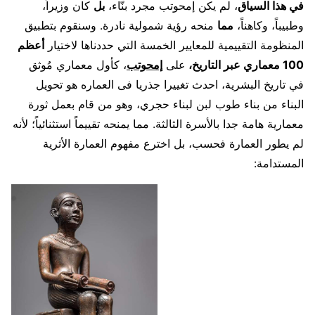
في هذا السياق
، لم يكن إمحوتب مجرد بنّاء،
بل
كان وزيراً،
وطبيباً، وكاهناً،
مما
منحه رؤية شمولية نادرة. وسنقوم بتطبيق
المنظومة التقييمية للمعايير الخمسة التي حددناها لاختيار
أعظم
100 معماري عبر التاريخ،
على
إمحوتب
، كأول معماري مُوثق
في تاريخ البشرية، احدث تغييرا جذريا فى العماره هو تحويل
البناء من بناء طوب لبن لبناء حجري، وهو من قام بعمل ثورة
معمارية هامة جدا بالأسرة الثالثة. مما يمنحه تقييماً استثنائياً؛ لأنه
لم يطور العمارة فحسب، بل اخترع مفهوم العمارة الأثرية
المستدامة: