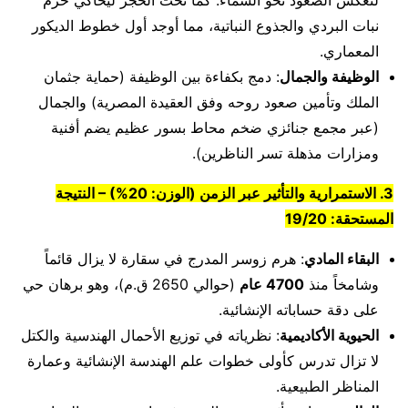
نبات البردي والجذوع النباتية، مما أوجد أول خطوط الديكور
المعماري.
الوظيفة والجمال
: دمج بكفاءة بين الوظيفة (حماية جثمان
الملك وتأمين صعود روحه وفق العقيدة المصرية) والجمال
(عبر مجمع جنائزي ضخم محاط بسور عظيم يضم أفنية
ومزارات مذهلة تسر الناظرين).
3. الاستمرارية والتأثير عبر الزمن (الوزن: 20%) – النتيجة
المستحقة: 19/20
البقاء المادي
: هرم زوسر المدرج في سقارة لا يزال قائماً
وشامخاً منذ
4700 عام
(حوالي 2650 ق.م)، وهو برهان حي
على دقة حساباته الإنشائية.
الحيوية الأكاديمية
: نظرياته في توزيع الأحمال الهندسية والكتل
لا تزال تدرس كأولى خطوات علم الهندسة الإنشائية وعمارة
المناظر الطبيعية.