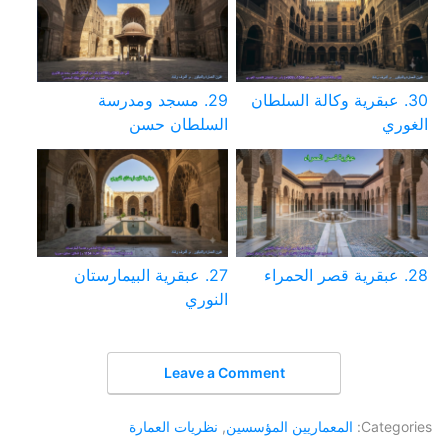
30. عبقرية وكالة السلطان
29. مسجد ومدرسة
الغوري
السلطان حسن
28. عبقرية قصر الحمراء
27. عبقرية البيمارستان
النوري
Leave a Comment
Categories:
المعماريين المؤسسين
,
نظريات العمارة