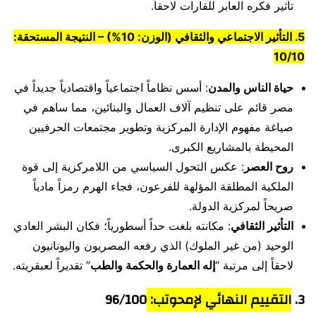
تأثير فكره العابر للقارات لاحقاً.
5. التأثير الاجتماعي والثقافي (الوزن: 10%) – النتيجة المستحقة:
10/10
حياة الناس والمدن
: أسس نظاماً اجتماعياً واقتصادياً جديداً في
مصر قائم على تنظيم آلاف العمال والبنائين، مما ساهم في
صياغة مفهوم الإدارة المركزية وتطوير مجتمعات الحرفيين
المحيطة بالمشاريع الكبرى.
روح العصر
: عكس التحول السياسي من اللامركزية إلى قوة
الملكية المطلقة المؤلهة للفرعون، فجاء الهرم رمزاً مادياً
صريحاً لمركزية الدولة.
التأثير الثقافي
: مكانته بلغت حداً أسطورياً؛ فكان البشر العادي
الوحيد (من غير الملوك) الذي رفعه المصريون واليونانيون
لاحقاً إلى مرتبة “
إله العمارة والحكمة والطب
” تقديراً لعبقريته.
3.
التقييم النهائي لإمحوتب
:
96/100