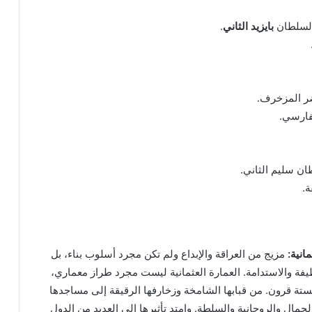
السلطان
بايزيد الثاني
.
ضر المزخرف.
لفارسي.
طان سليم الثاني.
.
مانية:
مزيج من العراقة والإبداع ولم تكن مجرد أسلوب بناء، بل
فة والاستدامة. العمارة العثمانية ليست مجرد طراز معماري،
 قرون. من قبابها الشامخة وزخارفها الرقيقة إلى مساجدها
مال والروحانية والسلطة. وامتد تأثيرها إلى العديد من الدول