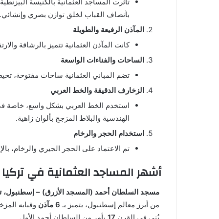
تأثرت المساجد العثمانية بالكنيسة البيزنطي
بأنصاف القباب لخلق توازن بصري وإنشائي.
المآذن الرفيعة والطويلة
كانت المآذن العثمانية تتميز بالرشاقة والارت
الساحات والفناءات الواسعة
تضم المباني العثمانية ساحات مفتوحة، تحيط ب
الزخارف الدقيقة والخط العربي
استخدم الخط العربي بشكل واسع، خاصة في ا
الهندسية والبلاط المزجج بألوان زاهية.
استخدام الحجر والرخام
تم الاعتماد على الحجر الجيري والرخام، با
أشهر المساجد العثمانية في تركيا
مسجد السلطان أحمد (المسجد الأزرق) – إسطنبول، تر
من أبرز معالم إسطنبول، يتميز بـ
6 مآذن
وقبابه المزخر
بُني في القرن
17
بأمر من السلطان أحمد الأول.