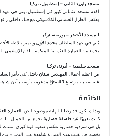
مسجد بايزيد الثاني – إسطنبول، تركيا
أقدم مسجد عثماني كبير في إسطنبول، بني في عهد 
يعكس الطراز العثماني الكلاسيكي مع فناء داخلي رائع.
المسجد الأخضر – بورصة، تركيا
بُني في عهد السلطان
محمد الأول
ويتميز ببلاطه الأخ
يجمع بين العمارة العثمانية المبكرة والفن الإسلامي ا
مسجد سليمية – أدرنة، تركيا
من أعظم أعمال المهندس
سنان باشا
، بُني بأمر السل
قبة ضخمة بارتفاع
43 مترًا
مدعومة بأربعة مآذن شاهقة
الخاتمة
وبذلك نكون قد وصلنا لنهاية موضوعنا عن:
العمارة العث
كانت
تعبيرًا عن فلسفة حضارية
تجمع بين الجمال والوظي
بل هي سردية حضارية تعكس صعود قوة كبرى امتدت لستة
وقصورها، بقيت هذه العمارة شاهدة على التمازج بين الج