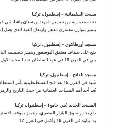
مسجد السليمانية – إسطنبول، تركيا
تحفة معمارية من تصميم المهندس
سنان باشا
، بُني ف
يتميز بتوازن معماري مذهل وارتفاع القبة الذي يصل إ
مسجد أورطاكوي – إسطنبول، تركيا
يقع على ضفاف
مضيق البوسفور
ويتميز بتصميمه البار
بني في القرن
19
في عهد السلطان عبد المجيد الأول.
مسجد الفاتح – إسطنبول، تركيا
شُيد في القرن
15
بعد فتح القسطنطينية بأمر السلطان
يُعد أحد أهم المساجد العثمانية من حيث التاريخ والرمزي
المسجد الجديد (يني جامع) – إسطنبول، تركيا
يقع بجوار سوق
البازار المصري
، ويتميز بموقعه الاستر
بدأ بناؤه في القرن
16
وأكمل في القرن
17
.