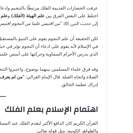
عرفت الحضارات القديمة الفلك مرتبطًا بالتنجيم وادعا
اختلط على البعض الفرق بين
علم الهيئة (الفلك)
و
علم ا
إلى حديث النبي ﷺ:
“من اقتبس علما من النجوم اقتبس 
لكن الحقيقة أن علم النجوم يقوم على التنبؤ بالمستق
في الإسلام لأنه يقوم على ادعاء أن النجوم تؤثر في حياة
الذي يدرس الأجرام السماوية وحركتها على أسس علمي
وقد فرق علماء المسلمين بينهما بوضوح، واعتبروا التنجيم 
الصلاة واتجاه القبلة. قال الإمام الغزالي:
“من لم يعرف ا
إدراك عظمة الخالق.
اهتمام الإسلام بعلم الفلك
القرآن الكريم كان الدافع الأكبر لتقدم الفلك عند الم
والظواهر الكونية، مثل قوله تعالى: