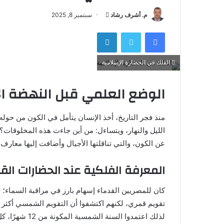
أرسل
م. أشرف رشاد
سبتمبر 8, 2025
بريدا
فيسبوك
تويتر
لينكدإن
إلكترونيا
الفلك في الحضارة الإسلامية
الوضع العلمي قبل النهضة ال
منذ فجر التاريخ، أخذ الإنسان يتأمل في الكون من حوله
الليل والنهار، ويتساءل: من أين جاءت هذه المخلوقات؟
عن الكون، والتي تناقلتها الأجيال وأضافت إليها معارف 
المعرفة الفلكية عند الحضارات الق
كان للمصريين القدماء إسهام بارز في مراقبة السماء؛ فق
تقويم قمري، لكنهم اكتشفوا أن التقويم الشمسي أكثر 