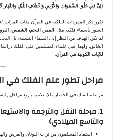
{إِنَّ فِي خَلْقِ السَّمَوَاتِ وَالأَرْضِ وَاخْتِلَافِ اللَّيْلِ وَالنَّهَارِ لَ
تكرر ذكر المفردات الفلكية في القرآن مئات المرات:
ا
السور بأسماء فلكية مثل:
القمر، النجم، الشمس، البرو
لم يكن الهدف من النظر إلى السماء التسلية، بل البح
الخالق. ولهذا أقبل علماء المسلمين على الفلك دراسةً 
للآيات الكونية في القرآن
.
مراحل تطور علم الفلك
في ال
مر علم الفلك في الحضارة الإسلامية بأربع مراحل رئيسي
1. مرحلة النقل والترجمة والاستيعاب
والتاسع الميلادي)
استفاد المسلمون من تراث اليونان والفرس والهنو