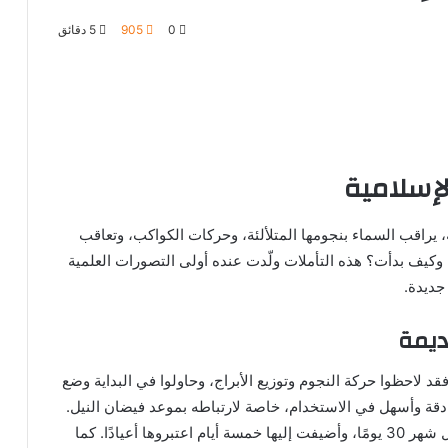
0
905
5 دقائق
إسلامية
، يراقب السماء بنجومها المتلألئة، وحركات الكواكب، وتعاقب
 وكيف بدأت؟ هذه التأملات ولّدت عنده أولى التصورات العلمية
جديدة.
ديمة
د لاحظوا حركة النجوم وتوزيع الأبراج، وحاولوا في البداية وضع
دقة وأسهل في الاستخدام، خاصة لارتباطه بموعد فيضان النيل.
لذلك اعتمدوا السنة الشمسية المكونة من 12 شهرًا، كل شهر 30 يومًا، وأضيفت إليها خمسة أيام اعتبروها أعيادًا. كما