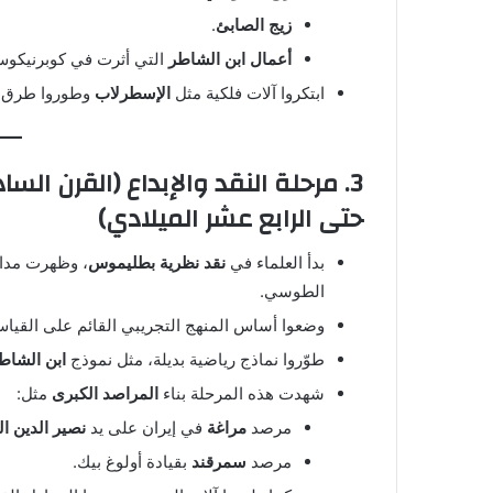
زيج الصابئ
.
أعمال ابن الشاطر
التي أثرت في كوبرنيكوس
ابتكروا آلات فلكية مثل
الإسطرلاب
وطوروا طرق 
3. مرحلة النقد والإبداع (القرن ال
حتى الرابع عشر الميلادي)
بدأ العلماء في
نقد نظرية بطليموس
، وظهرت مدا
الطوسي.
وضعوا أساس المنهج التجريبي القائم على القياس و
طوّروا نماذج رياضية بديلة، مثل نموذج
ابن الشاط
شهدت هذه المرحلة بناء
المراصد الكبرى
مثل:
مرصد
مراغة
في إيران على يد
نصير الدين 
مرصد
سمرقند
بقيادة أولوغ بيك.