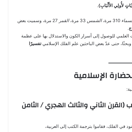
آيَاتٍ لأُولِي الأَلْبَابِ}
.
لسماء
310 مرة،
الشمس
33 مرة،
القمر
27 مرة، وسميت بعض
ج
.
ث العلمي للوصول إلى أسرار الكون والاستدلال بها على عظمة
وبحثًا، حتى عدّ بعض الباحثين علم الفلك الإسلامي
تفسيرًا
حضارة الإسلامية
ة:
 (القرن الثاني والثالث الهجري / الثامن
د في الفلك، فقاموا بترجمة الكتب إلى العربية،