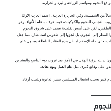
اقع النجوم ومواسم الزراعة والبرد والحرارة.
دلاً من الشمسية. وفي الجزيرة العربية، اعتمد العرب الأوائل
روب النجمي للنجوم والكوكبات، فيما عرف بـ
علم الأنواء
، وهو
لة الطقس، لكن على أسس تقليدية تعتمد على شروق النجوم
بوا المطر إلى النجوم، بل لجؤوا إلى طقوس استمطار، مما جعل
ات، حتى جاء الإسلام ليبطل هذه العقائد الباطلة، ويحول علم
 بدايته برؤية الهلال في الأفق بعد غروب يوم التاسع والعشرين
مدوا على وقائع كبرى مثل
عام الفيل
و
يوم بعاث
.
ام كبير بسبب انشغال المسلمين بنشر الدعوة وتثبيت أركان
لنجوم