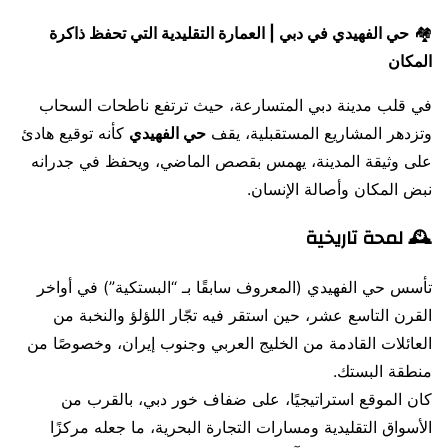
🏘️
حي الفهيدي في دبي | العمارة التقليدية التي تحفظ ذاكرة
المكان
في قلب مدينة دبي المتسارعة، حيث ترتفع ناطحات السحاب
وتزدهر المشاريع المستقبلية، يقف
حي الفهيدي
كأنه توقيع هادئ
على وثيقة المدينة، يهمس بقصص الماضي، ويحفظ في جدرانه
نبض المكان وأصالة الإنسان.
🕰️ لمحة تاريخية
تأسس حي الفهيدي (المعروف سابقًا بـ “البستكية”) في أواخر
القرن التاسع عشر، حين استقر فيه تجّار اللؤلؤ والنخبة من
العائلات القادمة من الخليج العربي وجنوب إيران، وخصوصًا من
منطقة البستك.
كان الموقع استراتيجيًا، على ضفاف خور دبي، بالقرب من
الأسواق التقليدية ومسارات التجارة البحرية، ما جعله مركزًا