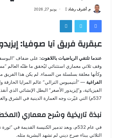
أرسل
م. أشرف رشاد
يونيو 27, 2026
بريدا
فيسبوك
تويتر
لينكدإن
إلكترونيا
عبقرية فريق آيا صوفيا: إيزيد
عندما تلتقي الرياضيات باللاهوت:
على ضفاف “البوسفور
وكأنها معلقة بسلسلة من السماء. لم يكن هذا الفريق مج
الفراغية
— “أنتيميوس الترالي” عالم المرايا الحارقة 
537م) التي غيّرت وجه العمارة الدينية في الشرق والغرب لأكثر من 1500 عام.
نبذة تاريخية وشرح معماري (المخط
في عام 532م، وبعد تدمير الكنيسة القديمة في “
الثلاثي ببناء صرح ديني لم تشهد البشرية مثله.