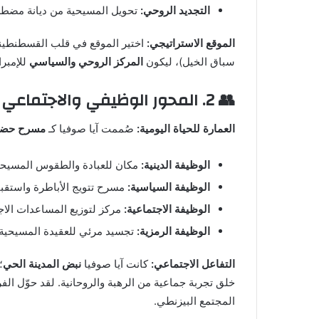
التجديد الروحي:
تحويل المسيحية من ديانة مضطهدة
الموقع الاستراتيجي:
سباق الخيل)، ليكون
المركز الروحي والسياسي
للإمبرا
👥 2. المحور الوظيفي والاجتماعي (كيف خدم الناس؟)
العمارة للحياة اليومية:
صُممت آيا صوفيا كـ
مسرح حضا
الوظيفة الدينية:
مكان للعبادة والطقوس المسيحية
الوظيفة السياسية:
مسرح تتويج الأباطرة واستقبال
الوظيفة الاجتماعية:
مركز لتوزيع المساعدات الاج
الوظيفة الرمزية:
تجسيد مرئي للعقيدة المسيحية 
التفاعل الاجتماعي:
كانت آيا صوفيا
نبض المدينة الحي
؛
خلق تجربة جماعية من الرهبة والروحانية. لقد حوّل الف
المجتمع البيزنطي.