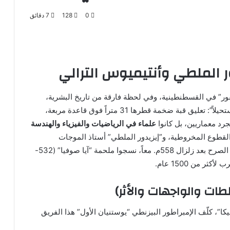
0
128
7 دقائق
ور الملطي وأنتيميوس الترالي
” في القسطنطينية، وفي لحظة فارقة من تاريخ البشرية،
وقف ثلاثي معماري استثنائي ليُحقق ما ظنّه العالم “مستحيلاً”: تعليق قبة ضخمة قطرها 31 متراً فوق قاعدة مربعة،
رد معماريين، بل كانوا
علماء في الرياضيات والفيزياء والهندسة
والقطوع المخروطية، و”إيزيدور الملطي” أستاذ الموجات
الفيزيائية، و”إيزيدور الأصغر” البطل الإنشائي الذي أنقذ الصرح بعد زلزال 558م. معاً، نسجوا ملحمة “آيا صوفيا” (532-
طات والواجهات والأثر)
ثورة نيكا”، كلّف الإمبراطور البيزنطي “يوستنيان الأول” هذا الفريق