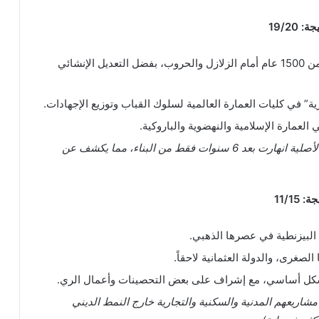
صمود الهيكل الأساسي لأكثر من 1500 عام أمام الزلازل والحروب، بفضل التعديل الإنشائي
رية” في كليات العمارة العالمية لسلوك القباب وتوزيع الإجهادات.
 العمارة الإسلامية والنهضوية والباروكية.
(ملاحظة الخصم: تم خصم درجة واحدة لأن القبة الأصلية انهارت بعد 6 سنوات فقط من البناء، مما يكشف عن
البيزنطية في عصرها الذهبي.
 الصغرى، والدولة العثمانية لاحقاً.
بشكل أساسي، مع إشراف على بعض التحصينات وأعمال الري.
جات لأن قلة تنوع مشاريعهم المدنية والسكنية والتجارية خارج النمط الديني