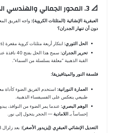
📐 3. المحور الجمالي والهندسي الذكي (كيف تحدى الزمن؟)
العبقرية الإنشائية (المثلثات الكروية):
واجه الفريق المعض
دون أن تنهار الجدران؟
الحل الثوري:
ابتكار أربعة مثلثات كروية مقعرة (Pendentives) تنقل وزن القبة بسلاسة إلى الدعامات الزاوية.
تحرير الجدران:
سمح هذا الحل بفتح 40 نافذة عند قاعدة القبة، مما خلق
القبة الذهبية “معلقة بسلسلة من السماء”.
فلسفة النور والميتافيزيقا:
العمارة النورانية:
استخدم الفريق الضوء كأداة معما
طبيعي ينعكس على الفسيفساء الذهبية.
الوهم البصري:
عندما يمر الضوء من النوافذ، يبدو
إحساساً بـ
اللامادية
— الحجر يتحول إلى نور.
التعديل الإنشائي العبقرِي (إيزيدور الأصغر):