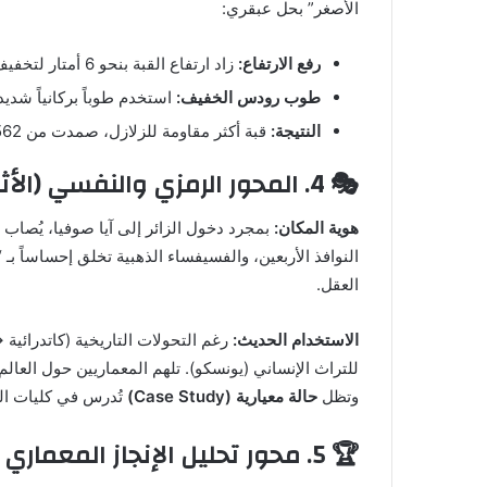
الأصغر” بحل عبقري:
رفع الارتفاع:
زاد ارتفاع القبة بنحو 6 أمتار لتخفيف قوى الرفس الجانبي.
طوب رودس الخفيف:
استخدم طوباً بركانياً شدي
النتيجة:
قبة أكثر مقاومة للزلازل، صمدت من 562م حتى اليوم (1500 عام).
🎭 4. المحور الرمزي والنفسي (الأثر على الناس والمستقبل)
هوية المكان:
بمجرد دخول الزائر إلى آيا صوفيا، يُصاب ب
النوافذ الأربعين، والفسيفساء الذهبية تخلق إحساساً بـ 
العقل.
الاستخدام الحديث:
رغم التحولات التاريخية (كاتدرائ
للتراث الإنساني (يونسكو). تلهم المعماريين حول العال
وتظل
حالة معيارية (Case Study)
تُدرس في كليات الع
🏆 5. محور تحليل الإنجاز المعماري وفقاً للمعايير الخمسة (التقييم النقدي)