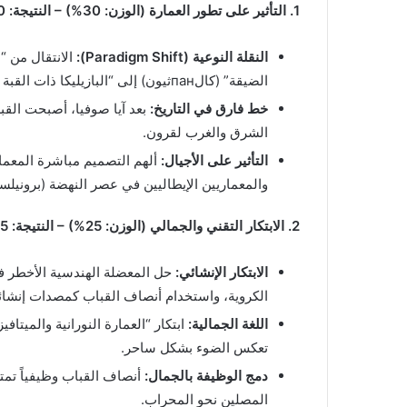
1. التأثير على تطور العمارة (الوزن: 30%) – النتيجة: 30/30
النقلة النوعية (Paradigm Shift):
الانتقال من “ا
الضيقة” (كالпанثيون) إلى “البازيليكا ذات القبة المركزية” — فراغ ديناميكي شاسع ومنفتح.
خط فارق في التاريخ:
بعد آيا صوفيا، أصبحت الق
الشرق والغرب لقرون.
التأثير على الأجيال:
ألهم التصميم مباشرة المعما
والمعماريين الإيطاليين في عصر النهضة (برونيلس
2. الابتكار التقني والجمالي (الوزن: 25%) – النتيجة: 25/25
الابتكار الإنشائي:
حل المعضلة الهندسية الأخطر في ت
الكروية، واستخدام أنصاف القباب كمصدات إنشائي
اللغة الجمالية:
تعكس الضوء بشكل ساحر.
دمج الوظيفة بالجمال:
أنصاف القباب وظيفياً تمت
المصلين نحو المحراب.