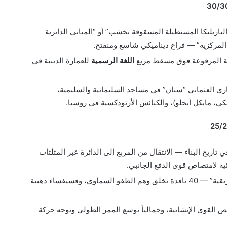
لبازيليكا المستطيلة المسقوفة بخشب” أو “المباني الدائرية
بة المرفوعة فوق مسقط مربع
اللغة الرسمية
للعمارة الدينية في
ري العثماني “سنان” في مساجد السليمانية والسليمية،
كي، مايكل أنجلو)، والكنائس الأرثوذكسية في روسيا.
اريخ البناء — الانتقال من المربع إلى الدائرة عبر المثلثات
ة لامتصاص قوى الدفع الجانبي.
ابتكار “العمارة النورانية والميتافيزيقية” — 40 نافذة تخلق وهم الطفو السماوي، وفسيفساء ذهبية
ص القوى الإنشائية، وجمالياً توسع الممر الطولي وتوجه حركة