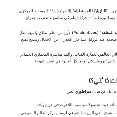
ج بين
“البازيليكا المستطيلة”
(الطولية) و**”المسقط المركزي
ت القبة البيزنطية” — فراغ ديناميكي شاسع لا تعترضه جدران
قة” (Pendentives)
لأول مرة على نطاق واسع، لنقل
ة ضخمة عند الزوايا، مما حرّر الجدران من الأحمال وسمح بفتح
ائي العالمي
لعمارة القباب، وألهم مباشرة المعماري العثماني
ر على “برونيلسكي” و”مايكل أنجلو” في عصر النهضة،
ية، بل عن
بيان إمبراطوري
يعلن:
ء، حيث تجتمع السياسية باللاهوت في فراغ واحد.
ية الشرقية هي الوريث الشرعي لروما ومركز العالم المسيحي.