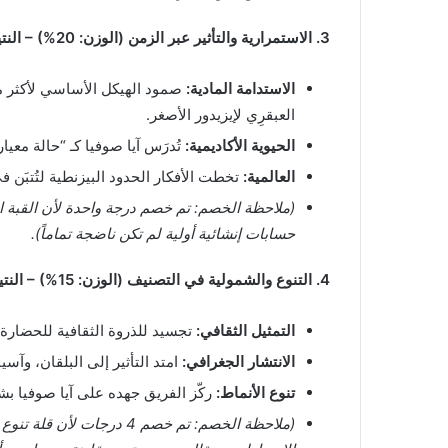
3. الاستمرارية والتأثير عبر الزمن (الوزن: 20%) – النتيجة: 19/20
الاستدامة المادية:
العبقرِي لإيزيدور الأصغر.
الحيوية الأكاديمية:
تُدرَس آيا صوفيا كـ “حالة معيا
العالمية:
تخطت الأفكار الحدود البيزنطية لتُتبَن في
حسابات إنشائية أولية لم تكن ناضجة تماماً).
4. التنوع والشمولية في التصنيف (الوزن: 15%) – النتيجة: 11/15
التمثيل الثقافي:
تجسيد للذروة الثقافية للحضارة 
الانتشار الجغرافي:
امتد التأثير إلى البلقان، وآسيا
تنوع الأنماط:
ركّز الفريق جهده على آيا صوفيا 
(ملاحظة الخصم: تم خصم 4 در