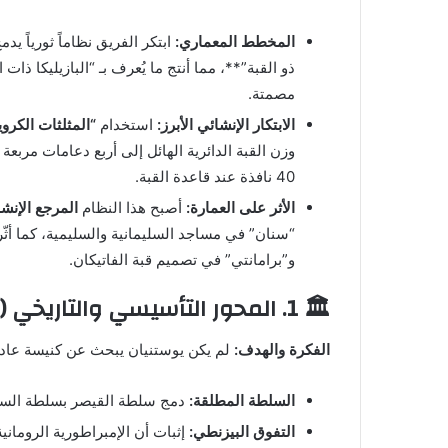
المخطط المعماري:
ابتكر الفريق نظاماً ثورياً يدم
ذو القبة”**، مما أنتج ما يُعرف بـ “البازيليكا ذا
مصمتة.
الابتكار الإنشائي الأبرز:
استخدام
“المثلثات الكروية المعل
وزن القبة الدائرية الهائل إلى أربع دعامات مربع
40 نافذة عند قاعدة القبة.
الأثر على العمارة:
أصبح هذا النظام
المرجع الإنش
“سنان” في مساجد السليمانية والسليمية، كما أثّ
و”برامانتي” في تصميم قبة الفاتيكان.
🏛️ 1. المحور التأسيسي والتاريخي (لماذا بُني؟)
الفكرة والهدف:
لم يكن يوستنيان يبحث عن كنيسة عاد
السلطة المطلقة:
دمج سلطة القيصر بسلطة السما
التفوق البيزنطي:
إثبات أن الإمبراطورية الرومان