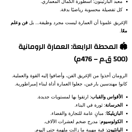
معبد البارثينون: أسطورة الكمال المعماري.
كل تفصيلة محسوبة رياضيًا بدقة.
الإغريق علمونا أن العمارة ليست مجرد وظيفة… بل
فن وعلم
معًا
.
🏟️ المحطة الرابعة: العمارة الرومانية
(500 ق.م – 476م)
الرومان أخذوا من الإغريق الفن، وأضافوا إليه القوة والعملية.
كانوا مهندسين بارعين، جعلوا العمارة أداة لبناء إمبراطورية.
الأقواس والقباب
: ارتقوا بها لمستويات جديدة.
الخرسانة
: ثورة في البناء.
البازيليكا
: مبانٍ عامة للتجارة والقضاء.
الكولوسيوم
: مدرج ضخم لعشرات الآلاف.
البانثيون
: قبة مهيبة ما زالت ملهمة حتى اليوم.