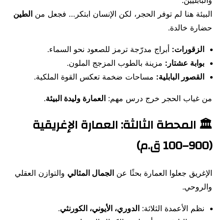
والبابليين.
البيئة هنا لم توفر الحجر، لكن الإنسان ابتكر… فجعل من
الطين
حضارة خالدة.
الزقورات:
أبراج مدرّجة ترمز للصعود نحو السماء.
بوابة عشتار:
مزينة بالطوب المزجج الملون.
القصور البابلية:
مساحات ضخمة تعكس القوة الملكية.
من غياب الحجر خرج درس مهم:
العمارة وليدة البيئة
.
🏛️ المحطة الثالثة: العمارة الإغريقية
(900–100 ق.م)
الإغريق جعلوا العمارة بحثًا عن
الجمال المثالي
والتوازن العقلي
والروحي.
نظم الأعمدة الثلاثة:
الدوري، الأيوني، الكورنثي
.