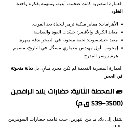
العمارة المصرية كانت ضخمة، أبدية، وملهمة بفكرة واحدة:
الخلود
.
الأهرامات: مقابر ملكية ترمز للحياة بعد الموت.
معابد الكرنك والأقصر: جسّدت القوة والقداسة.
معبد حتشبسوت: تحفة منحوته في الصخر بدقة مبهرة.
إمحوتب: أول مهندس معماري مسجَّل في التاريخ، مصمم
هرم زوسر المدرج.
العمارة المصرية القديمة لم تكن مجرد مبانٍ، بل
ديانة منحوتة
في الحجر
.
🧱 المحطة الثانية: حضارات بلاد الرافدين
(3500–539 ق.م)
ننتقل إلى بلاد ما بين النهرين، حيث قامت حضارات السومريين