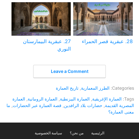
28. عبقرية قصر الحمراء
27. عبقرية البيمارستان
النوري
Leave a Comment
Categories:
الطرز المعمارية
,
تاريخ العمارة
Tags:
العمارة الإغريقية
,
العمارة البيزنطية
,
العمارة الرومانية
,
العمارة
المصرية القديمة
,
حضارات بلاد الرافدين
,
قصة العمارة عبر الحضارات
,
ما
معنى العمارة؟
الرئيسية
من نحن؟
سياسة الخصوصية