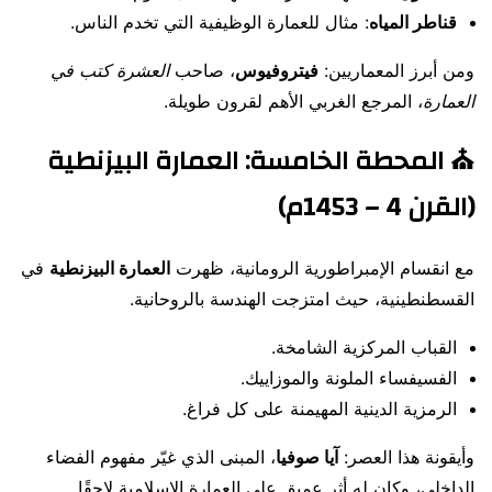
قناطر المياه
: مثال للعمارة الوظيفية التي تخدم الناس.
ومن أبرز المعماريين:
فيتروفيوس
، صاحب
العشرة كتب في
العمارة
، المرجع الغربي الأهم لقرون طويلة.
⛪ المحطة الخامسة: العمارة البيزنطية
(القرن 4 – 1453م)
مع انقسام الإمبراطورية الرومانية، ظهرت
العمارة البيزنطية
في
القسطنطينية، حيث امتزجت الهندسة بالروحانية.
القباب المركزية الشامخة.
الفسيفساء الملونة والموزاييك.
الرمزية الدينية المهيمنة على كل فراغ.
وأيقونة هذا العصر:
آيا صوفيا
، المبنى الذي غيّر مفهوم الفضاء
الداخلي، وكان له أثر عميق على العمارة الإسلامية لاحقًا.