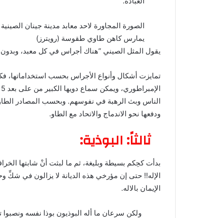
العبادة.
الصورة المجاورة لاحد معابد مدينة جينان الصينية
يمارس كاهن طاوي طقوسة (رويترز)
يقول المثل الصيني “هناك أجراس في كل معبد، وبدون 
تمايزت أشكال وأنواع الأجراس بحسب استخداماتها، فكا
ا
الناس وبث الرهبة في نفوسهم. وبحسب المصادر الطاوية
ودفعها نحو الاندماج والاتحاد مع الطاو.
ثالثاً: البوذية:
بدأت كحِكم بسيطة وبليغة، ثم ما لبثت أنْ شابتها الخراف
الإله!! حتى إن مؤرخي هذه الديانة لا يزالون في شكِّ
الإيمان بالاله.
ولكن سرعان ما أله البوذيون بوذا نفسه ونصبوا ت