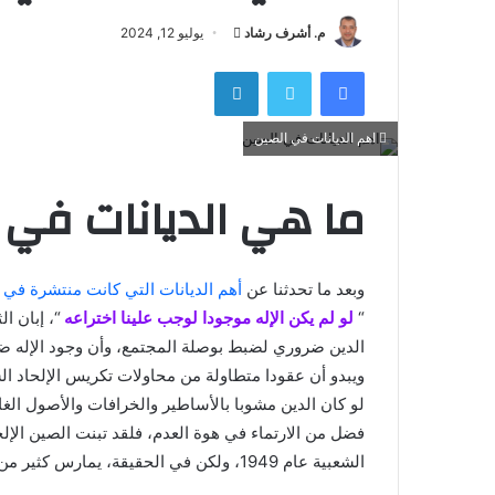
أرسل
م. أشرف رشاد
يوليو 12, 2024
بريدا
فيسبوك
تويتر
لينكدإن
إلكترونيا
اهم الديانات في الصين
ما هي الديانات في 
وبعد ما تحدثنا عن
أهم الديانات التي كانت منتشرة في ا
“
لو لم يكن الإله موجودا لوجب علينا اختراعه
“، إبان ا
الدين ضروري لضبط بوصلة المجتمع، وأن وجود الإله ض
ويبدو أن عقودا متطاولة من محاولات تكريس الإلحاد 
لو كان الدين مشوبا بالأساطير والخرافات والأصول ا
فضل من الارتماء في هوة العدم، فلقد تبنت الصين الإ
الشعبية عام 1949، ولكن في الحقيقة، يمارس كثير من المواطنين الصينيين، الدين الشعبي الصيني.