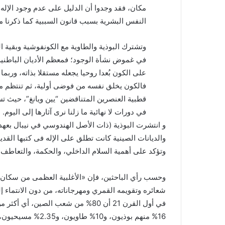
مكان، فقد وجدوا أن الدليل على عدم وجود الإل
النفس البشرية بسبب قانون السببية كما ذكرنا م
وتشترك البوذية والطاوية مع الكونفوشية وبقية ا
في غموض نشأة الوجود؛ فمعظم الأديان الباطنية
على الكون بُعدا روحيا يجعله مستقلا بذاته، وربما
فالكون يخلق نفسه من فوضى أولية، ثم تنتظم مك
قطبية العنصرين المتناقضين “يين ويانغ”، حيث ت
في دورات لا نهائية ما زلنا نرى آثارها إلى اليوم.
و انتشرت البوذية (ذات الأصل الهندوسي في نيبال بعهد 
والديانات الصينية كانت تطلق على الإله فى كتبها القد
وتؤكد على أهمية السلام الداخلي، والحكمة، والتعاطف 
شعائره وتقويمه القمري ومهرجاناته، من دون الانتماء 