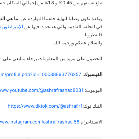
تبلغ نسبتهم بين 0.45% و 1.8% من إجمالي السكان حسب التقديرات الأخيرة.
وبكدة نكون وصلنا لنهاية حلقتنا النهاردة عن:
ما هي الد
في الحلقة القادمة والي هنتحدث فيها عن
الإمبراطورية
فانتظرونا.
والسلام عليكم ورحمة الله.
للحصول على مزيد من المعلومات برجاء متابعى على الم
الفيسبوك
:
com/profile.php?id=100088893776257
اليوتيوب:
/www.youtube.com/@ashrafrashad8031
التيك توك:
https://www.tiktok.com/@ashraf.r1
الانستاجرام:
www.instagram.com/ashraf.rashad.58/