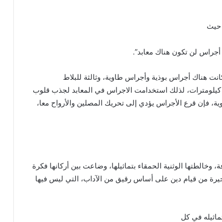
 حيث
أجراس لن تكون هناك معابد”.
نت هناك أجراس بوذية وأجراس طاوية، وثالثة للبلاط
لإمبراطوري، ويمكن سماع دويها الكبير من على بعد 5 كيلومترات، لذلك استخدامت الاجراس في المعابد لجذب قلوب
، فإن قرع الأجراس يؤدي إلى تحريك المصلين والأرواح معا،
ة، وخالطتها الوثنية الحمقاء بتماثيلها، وضاعت بين أركانها فكرة
 وحيرة من قيام دين على أساس رقيق من الآداب، التي ليس فيها
ماثيله في كل