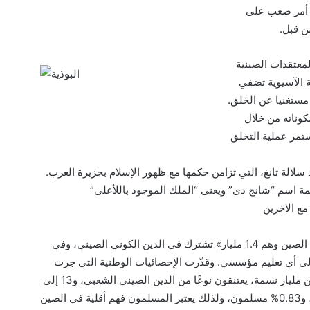
ه أمر صعب على
ن قبل.
لمعتقدات الصينية
 الآسيوية تضفي
 مستغنيا عن الخلق.
وناته من خلال
ستمر عملية التخلق
سلالة تانغ، التي تزامن حكمها مع ظهور الإسلام بجزيرة العرب.
يمة اسم “شانج دى” ويعنى “الملك الموجود باللأعلى”
مع الاخرين
وحسب رأي الباحثين، فإن «الأغلبية العظمى من سكان الصين وهم 1.4 مليار» تشترك في الدين الكوني الصيني، وفي
إلى أي تعليم مؤسسي. وقدّرت الإحصائيات الوطنية التي جرت
في أول القرن 21 أن 80% من شعب الصين، أي أكثر من مليار نسمة، يعتنقون نوعًا من الدين الصيني الشعبي، و13 إلى
16% منهم بوذيون، و10% طاويون، و2.35% مسيحيون، و0.83% مسلمون، ولذلك يعتبر المسلمون فهم أقلية في الصين