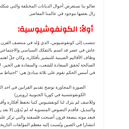
تعالو بنا نستعرض أحوال الديانات المختلفة والتي شكلت 
زال بعضها موجود في عالمنا المعاصر.
أولاً: الكونفوشيوسية:
تنتسب إلى كونفوشيوس، الذي وُلد في منتصف القرن 
عاش في عصر قد اتسم بالتفكك السياسي والاجتماعي، وا
وطاف الأقاليم الصينية للتبشير بأفكاره، وكان جلّ اهتما
الصالحة تُحقق السعادة للشعب، والسعادة هي الخير، لأ
في أسس الحكم تقوم على ثلاثة مبادئ هي: “احتياط من 
الصورة المجاورة توضح تقديم القرابين في احد الم
الكونفوشسية في كوريا الجنوبية (رويترز)
وللاسف لم يترك لنا كونفشيوس كتبا تحفظ أفكاره وأقوا
والتبديل، فأقدم النصوص المنسوبة له لم يُدوّن إلا بعد رحيله ب
فبعد موته ببضعة قرون أصبحت فلسفته والتي تركز على ال
انتشارا في الصين ونُسبت إليه معظم المؤلفات التاريخ