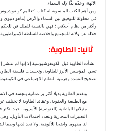
الآلهة، وعدّه ندًّا لإله السماء.
ومن أهم الكتب المنسوبة له كتاب “تعاليم كونفوشيوس
فى محاولة للتوفيق بين السماء والأرض (ماهو دنيوي وم
وأكثر من نظام أخلاقي ؛ فهي بالنسبة للملك فن للحكم
خلاله عن ولائه للمجتمع وإخلاصه للسلطة الإمبراطورية.
ثانيا: الطاوية:
نشأت الطاوية قبل الكونفوشيوسية إلا إنها لم تنتشر إل
تسي المؤسس الأبرز للطاوية، وتجسدت فلسفة الطاوية
تصحيح التشدد وهرمية النظام الاجتماعي في الكونفوش
وتقدم الطاوية بديلا أكثر براغماتية يتجسد في الان
مع الطبيعة والعفوية، وعقائد الطاوية لا تختلف عن
مثيلاتها الباطنية (الغنوصية) الآسيوية، حيث تكثر في
التعبيرات المجازية وتتعدد احتمالات التأويل، وهي 
لنا مفهوما واضحا للألوهية، ولا نجد لديها وصفا لش