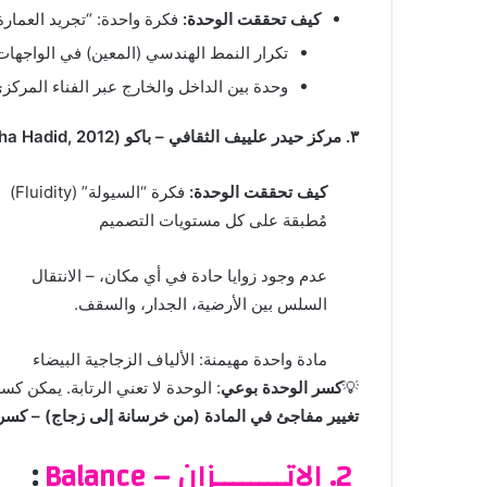
كيف تحققت الوحدة:
فكرة واحدة: “تجريد العمارة
تكرار النمط الهندسي (المعين) في الواجهات
وحدة بين الداخل والخارج عبر الفناء المركز
٣. مركز حيدر علييف الثقافي – باكو (Zaha Hadid, 2012)
كيف تحققت الوحدة:
فكرة “السيولة” (Fluidity)
مُطبقة على كل مستويات التصميم
عدم وجود زوايا حادة في أي مكان، – الانتقال
السلس بين الأرضية، الجدار، والسقف.
مادة واحدة مهيمنة: الألياف الزجاجية البيضاء
💡
كسر الوحدة بوعي
: الوحدة لا تعني الرتابة. يمكن كسر الو
تغيير مفاجئ في المادة (من خرسانة إلى زجاج) – كسر في النسق (Pattern Interrupt) 
2.
الاتــــــــزان – Balance
: