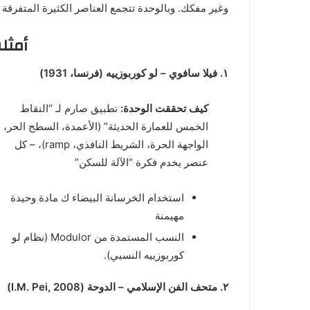
وغير مفكك. وبالوحدة تتجمع العناصر الكثيرة المتفرقة 
أمثل
١. فيلا سافوي – لو كوربوزييه (فرنسا، 1931)
كيف تحققت الوحدة:
تطبيق صارم لـ “النقاط
الخمس للعمارة الحديثة” (الأعمدة، السطح الحر،
الواجهة الحرة، الشريط النافذي، ramp)، – كل
عنصر يخدم فكرة “الآلة للسكن”
استخدام الخرسانة البيضاء ك مادة وحيدة
مهيمنة
النسب المستمدة من Modulor (نظام لو
كوربوزييه النسبي).
٢. متحف الفن الإسلامي – الدوحة (I.M. Pei, 2008)