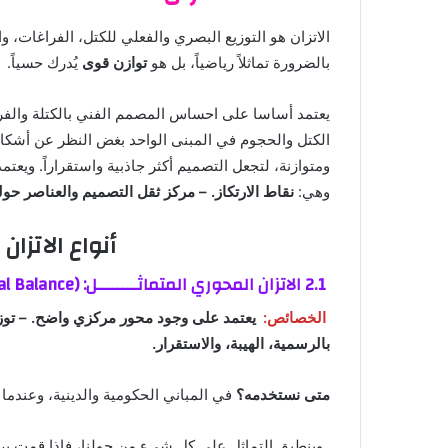
الاتزان هو التوزيع البصري والفعلي للكتل، الفراغات، و
بالضرورة تماثلاً رياضياً، بل هو
توازن قوى
يُدرك حسياً.
يعتمد أساسا على احساس المصمم الفني بالكتلة والفرا
الكتل والحجوم في المبنى الواحد بغض النظر عن أشكاله
ومتوازنة، لتجعل التصميم أكثر جاذبية واستقراراً. ويع
وهي:
نقاط الارتكاز. – مركز ثقل التصميم والعناصر ح
أنواع الاتزا
2.1
الاتزان المحوري المتماثــــــــل:
(
Balance)
al
الخصائص:
يعتمد على وجود محور مركزي واضح. – توزع
بالرسمية، الهيبة، والاستقرار.
متى نستخدمه؟
في المباني الحكومية والدينية، وعندما 
وينطبق التماثل على كل شيء من حولنا، فإذا قمت 