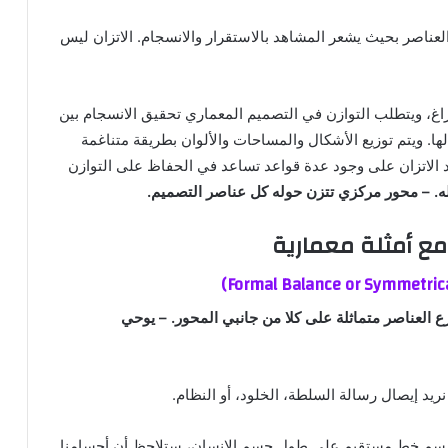
العناصر بحيث يشعر المشاهد بالاستقرار والانسجام. الاتزان ليس
غ، ويتطلب التوازن في التصميم المعماري تحقيق الانسجام بين
ا. ويتم توزيع الأشكال والمساحات والألوان بطريقة متناغمة
تمد الاتزان على وجود عدة قواعد تساعد في الحفاظ على التوازن
وله. – محور مركزي تتزن حوله كل عناصر التصميم.
ن مع أمثلة معمارية
Formal Balance or Symmetric
 العناصر متماثلة على كلا من جانبي المحور. – يوحي
نريد إيصال رسالة السلطة، الخلود، أو النظام.
برسم خط مستقيم على طول جسم الإنسان، ستلاحظ أن أجسامنا