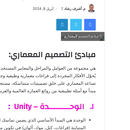
أرسل
م. أشرف رشاد
أبريل 8, 2024
بريدا
فيسبوك
تويتر
لينكدإن
إلكترونيا
مبادئ التصميم المعماري
مبادئ التصميم المعماري
:
هي مجموعة من العوامل والمراحل والمعايير المستخدم
يُحوّل الأفكار المجردة إلى فراغات معمارية وظيفية وج
تساعد المعماري على خلق تصميمات متماسكة، مستجيب
مبدأ مع أمثلة تطبيقية من روائع العمارة العالمية والعربي
١.
الوحـــــــــدة – Unity
:
الوحدة هي المبدأ الأساسي الذي يضمن تماسك ال
المتباينة (فراغات، كتل، مواد، ألوان) في تكوين 