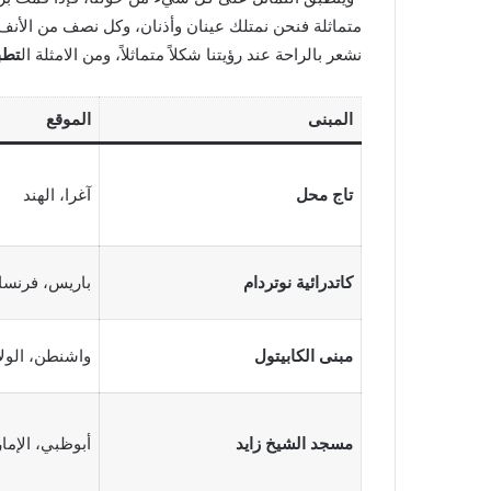
متماثلة فنحن نمتلك عينان وأذنان، وكل نصف من الأنف و
نشعر بالراحة عند رؤيتنا شكلاً متماثلاً، ومن الامثلة ال
تطب
المبنى
الموقع
تاج محل
آغرا، الهند
كاتدرائية نوتردام
باريس، فرنسا
مبنى الكابيتول
واشنطن، الولا
مسجد الشيخ زايد
أبوظبي، الإما