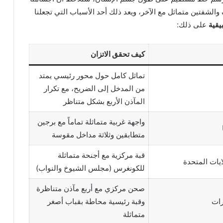
الشفتين متماثل مع الآخر، ويعد ذلك أحد الأسباب التي تجعلنا
يقية
على ذلك:
كيف تحقق الاتزان
تماثل كامل حول محور رئيسي يمتد
من المدخل إلى الضريح، مع تكرار
المآذن الأربع بشكل متناظر
واجهة غربية متماثلة تماماً مع برجين
متطابقين وثلاثة مداخل مقوسة
قبة مركزية مع أجنحة متماثلة
يات المتحدة
للكونغرس (مجلس الشيوخ والنواب)
صحن مركزي مع أربع مآذن متناظرة
رات
وقبة رئيسية محاطة بقباب أصغر
متماثلة