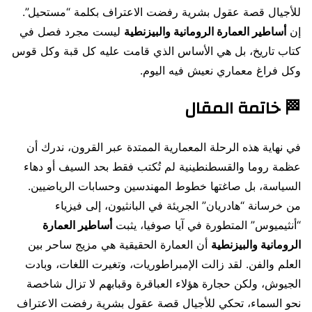
للأجيال قصة عقول بشرية رفضت الاعتراف بكلمة “مستحيل”.
إن
أساطير العمارة الرومانية والبيزنطية
ليست مجرد فصل في
كتاب تاريخ، بل هي الأساس الذي قامت عليه كل قبة وكل قوس
وكل فراغ معماري نعيش فيه اليوم.
🏁 خاتمة المقال
في نهاية هذه الرحلة المعمارية الممتدة عبر القرون، ندرك أن
عظمة روما والقسطنطينية لم تُكتب فقط بحد السيف أو دهاء
السياسة، بل صاغتها خطوط المهندسين وحسابات الرياضيين.
من خرسانة “هادريان” الجريئة في البانثيون، إلى فيزياء
“أنثيميوس” المتطورة في آيا صوفيا، يثبت
أساطير العمارة
الرومانية والبيزنطية
أن العمارة الحقيقية هي مزيج ساحر بين
العلم والفن. لقد زالت الإمبراطوريات، وتغيرت اللغات، وبادت
الجيوش، ولكن حجارة هؤلاء العباقرة وقبابهم لا تزال شاخصة
نحو السماء، تحكي للأجيال قصة عقول بشرية رفضت الاعتراف