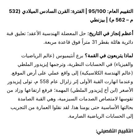
التقييم العام: 95/100 | الفترة: القرن السادس الميلادي (532
م – 562 م) | بيزنطي
أعظم إنجاز في التاريخ:
حل المعضلة الهندسية الأعقد؛ تعليق قبة
دائرية هائلة بقطر 31 متراً فوق قاعدة مربعة.
لماذا يتربعون في القمة؟
برع أنثيميوس (عالم الرياضيات
والفيزياء) في الحسابات النظرية، وترجمها إيزيدور الملطي
(عالم الهندسة الكلاسيكية) إلى واقع عملي على أرض الموقع.
وعندما انهارت القبة الأولى إثر زلزال عام 558 م، تولى إيزيدور
الأصغر (ابن أخ إيزيدور الملطي) المهمة؛ فرفع ارتفاعها وزاد من
تقوسها لامتصاص الصدمات السيزمية، وهي القبة الصامدة
بحالتها الأساسية حتى يومنا هذا. لقد نقلوا العمارة من التجريب
إلى الحسابات الرياضية الصارمة.
التقييم التفصيلي: