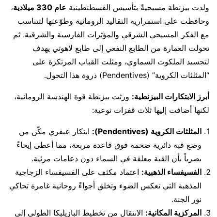
ولدت بيزنطة مسيحيةً بتأسيس القسطنطينية
عام 330 ميلادية
،
وحافظت على استمرارية التقاليد الرومانية وطوّعتها لتتناسب
مع الفكر المسيحي الشرقي والمؤثرات الفارسية والشرقية. ثم
تحولت العمارة من الطابع النفعي إلى طابع لاهوتي يهدف
لتجسيد الملكوت السماوي، ومثلت القباب المرتكزة على
“المثلثات الكروية” (Pendentives) ذروة هذا التحول.
أبرز الابتكارات البيزنطية:
ورثت بيزنطة قوة الهندسة الرومانية،
لكنها أضافت إليها ثلاث قفزات نوعية:
المثلثات الكروية (Pendentives):
ابتكار عبقري مكّن من
وضع قبة دائرية ضخمة فوق قاعدة مربعة، مما أعطى إيحاءً
بصرياً بأن القبة معلقة في السماء دون دعامات مرئية.
الفسيفساء الذهبية:
اعتماد مكثف على الفسيفساء الزجاجية
المذهبة التي تعكس الضوء وتخلق أجواءً روحانية غامرة تحاكي
نور الجنة.
المركزية المكانية:
الانتقال من تخطيط البازيليكا الطولي إلى