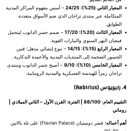
المعيار الثاني (25%): 24/25
– أسس مفهوم المراكز المدنية
المتكاملة عبر منتدى تراجان الذي ضم الأسواق متعددة
الطوابق.
المعيار الثالث (20%): 17/20
– صمم جسر الدانوب ليتحمل
فيضان النهر السنوي والتيارات القوية.
المعيار الرابع (15%): 14/15
– تنوع إنشائي مذهل؛ فمن
الجسور الضخمة إلى المنتديات المدنية والأعمدة التذكارية.
المعيار الخامس (10%): 9/10
– أصبح جسر الدانوب ومنتدى
تراجان رمزاً للهندسة العسكرية والمدنية الرومانية.
4. رابيريوس (Rabirius)
التقييم العام: 88/100 | الفترة: القرن الأول – الثاني الميلادي |
روماني
أهم أعماله:
قصر دوميتيان (Flavian Palace) على تلة بالاتين
نحو 80–90 م.