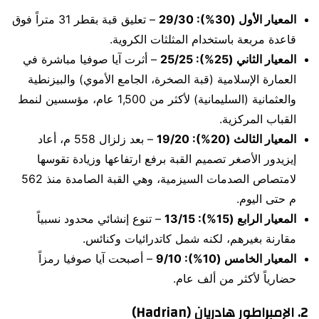
المعيار الأول (30%): 29/30
– تعليق قبة بقطر 31 متراً فوق
قاعدة مربعة باستخدام المثلثات الكروية.
المعيار الثاني (25%): 25/25
– أثرت آيا صوفيا مباشرة في
العمارة الإسلامية (قبة الصخرة، الجامع الأموي) والبيزنطية
والعثمانية (السليمانية) لأكثر من 1,500 عام، مؤسسين لنمط
القباب المركزية.
المعيار الثالث (20%): 19/20
– بعد زلزال 558 م، أعاد
إيزيدور الأصغر تصميم القبة برفع ارتفاعها وزيادة تقوسها
لامتصاص الصدمات السيزمية، وهي القبة الصامدة منذ 562
م حتى اليوم.
المعيار الرابع (15%): 13/15
– تنوع إنشائي محدود نسبياً
مقارنة بغيرهم، لكنه شمل كاتدرائيات وكنائس.
المعيار الخامس (10%): 9/10
– أصبحت آيا صوفيا رمزاً
حضارياً لأكثر من ألف عام.
2. الإمبراطور هادريان (Hadrian)