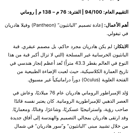
التقييم العام: 94/100 | الفترة: 76 م – 138 م | روماني
أهم الأعمال:
إعادة تصميم “البانثيون” (Pantheon) وفيلا هادريان
في تيفولي.
الابتكار:
لم يكن هادريان مجرد حاكم، بل مصمم عبقري. قبة
البانثيون الخرسانية غير المسلحة (التي لا تزال أكبر قبة من هذا
النوع في العالم بقطر 43.3 متراً) تُعد أعظم إنجاز هندسي في
تاريخ العمارة الكلاسيكية، حيث لعبت الإضاءة الطبيعية من
الفتحة العلوية (Oculus) دوراً دراماتيكياً غير مسبوق.
وُلد الإمبراطور الروماني هادريان عام 76 ميلاديًا، وعاش في
العصر الذهبي للإمبراطورية الرومانية. كان يعتبر نفسه قائدًا
صاحب رؤية، واستراتيجيًا عسكريًا، وشاعرًا، وفنانًا، ومعماريًا.
وقد ارتقى هادريان بمجالي التصميم والهندسة إلى آفاق جديدة
من خلال تشييد مبنى “البانثيون” و”سور هادريان” في شمال