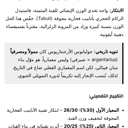
الابتكار:
واجه تحدي الوزن الإنشائي للقبة المثمنة، فاستبدل
الركام الحجري بأنابيب فخارية مجوفة (Tubuli). خفّض هذا الحل
الوزن بنسبة كبيرة وزاد من المرونة الزلزالية، مقترناً بفسيفساء
ذهبية أيقونية.
تنويه تاريخي:
جوليانوس الأرجنتاريوس كان
ممولاً ومصرفياً
(argentarius = صيرفي) وليس معمارياً. هو موّل بناء
سان فيتالي، لكن اسم المعماري الفعلي ضاع في التاريخ.
لذلك، نُنسب الإنجاز إليه تكريماً لدوره التمويلي الحيوي.
التقييم التفصيلي:
المعيار الأول (30%): 26/30
– ابتكار تقنية الأنابيب الفخارية
المجوفة لتخفيف وزن القبة.
المعيار الثاني (25%): 20/25
– أثرت تقنياته في بناء القباب