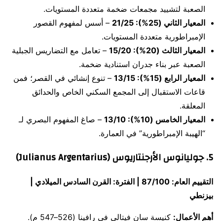
الصعبة لتشييد مجمعات ضخمة متعددة المستويات.
المعيار الثاني (25%): 21/25
– أسس لمفهوم القصور
الإمبراطورية متعددة المستويات.
المعيار الثالث (20%): 15/20
– تعامل مع التضاريس الجبلية
الصعبة عبر بناء جدران استنادية ضخمة.
المعيار الرابع (15%): 13/15
– تنوع إنشائي في القصر؛ فمن
قاعات الاستقبال إلى المجمع السكني الخاص والحدائق
المعلقة.
المعيار الخامس (10%): 13/10
– صاغ المفهوم البصري لـ
“الهيبة الإمبراطورية” في العمارة.
5. جوليانوس الأرجنتاريوس (Julianus Argentarius)
التقييم العام: 87/100 | الفترة: القرن السادس الميلادي |
بيزنطي
أهم الأعمال:
كنيسة سان فيتالي في رافينا (526–547 م).