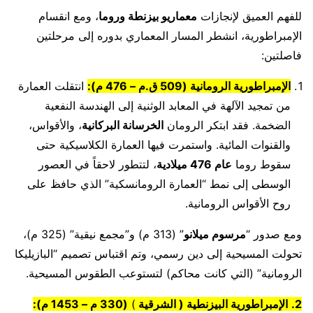
للفهم العميق لإنجازات
معماريو بيزنطة وروما
، ومع انقسام
الإمبراطورية، انشطر المسار المعماري بدوره إلى مرحلتين
فاصلتين:
الإمبراطورية الرومانية (509 ق.م – 476 م):
انتقلت العمارة
من تمجيد الآلهة في المعابد الوثنية إلى الهندسة النفعية
الضخمة. فقد ابتكر الرومان
الخرسانة البركانية
، والأقواس،
والقنوات المائية. واستمرت فيها العمارة الكلاسيكية حتى
سقوط روما
عام 476 ميلادية
، لتتطور لاحقاً في العصور
الوسطى إلى نمط “العمارة الرومانسكية” الذي حافظ على
روح الأقواس الرومانية.
ومع صدور “
مرسوم ميلانو
” (313 م) و”مجمع نيقية” (325 م)،
تحولت المسيحية إلى دين رسمي، وتم اقتباس تصميم “البازيليكا
الرومانية” (التي كانت محاكم) لتستوعب الطقوس المسيحية.
2.
الإمبراطورية البيزنطية (
الشرقية
)
(330 م – 1453 م):