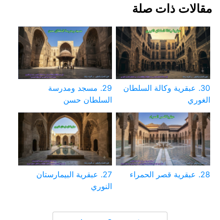
مقالات ذات صلة
30. عبقرية وكالة السلطان
29. مسجد ومدرسة
الغوري
السلطان حسن
28. عبقرية قصر الحمراء
27. عبقرية البيمارستان
النوري