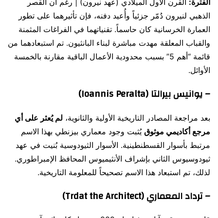
الفترة:
القرن الأول الميلادي (عهد نيرون) | رغم أن القصر
الذهبي لنيرون دُمّر جزئياً وأُعيد دفنه، فإن تأثيرهما على تطور
العمارة الخرسانية كان حاسماً. تقنياتهما في الفراغات المثمنة
والقباب المعلقة مهدت مباشرة لبناء البانثيون. تم استبعادهما من
قائمة “أهم 5” بسبب محدودية الأعمال الباقية مقارنة بالخمسة
الأوائل.
– يوانيس بيرالتا (Ioannis Peralta)
بعد مراجعة المصادر التاريخية الأولية والثانوية،
لم يُعثر على أي
مرجع أكاديمي موثوق
يُثبت وجود معماري بيزنطي بهذا الاسم
مرتبط بأسوار القسطنطينية. الأسوار الثيودوسية بُنيت في عهد
ثيودوسيوس الثاني بإشراف الأنثيميوس المحافظ الإمبراطوري.
لذلك، تم استبعاد هذا الاسم تصحيحاً للمعلومة التاريخية.
– ترداد المعماري (Trdat the Architect)