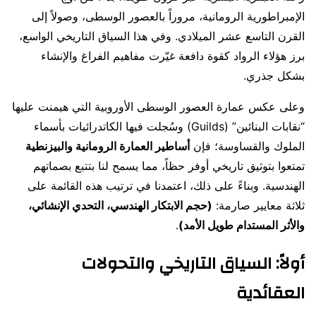
الإمبراطورية الرومانية، مروراً بالعصور الوسطى، وصولاً إلى
القرن التاسع عشر الميلادي. وفي هذا السياق التاريخي الواسع،
برز هؤلاء الرواد كقوة دافعة غيّرت مفاهيم الفراغ والإنشاء
بشكل جذري.
وعلى عكس عمارة العصور الوسطى الأوروبية التي هيمنت عليها
“نقابات البنائين” (Guilds) وسُجلت فيها الكاتدرائيات بأسماء
الملوك والقساوسة؛ فإن
أساطير العمارة الرومانية والبيزنطية
تمتعوا بتوثيق تاريخي أوفر حظاً، مما يسمح لنا بتتبع بصماتهم
الهندسية. وبناءً على ذلك، اعتمدنا في ترتيب هذه القائمة على
ثلاثة معايير صارمة:
(حجم الابتكار الهندسي، التحدي الإنشائي،
والأثر المستدام طويل الأمد)
.
أولاً: السياق التاريخي والتحولات
العقائدية