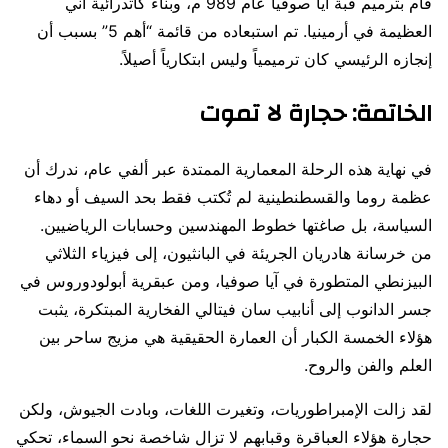
قام بترميم قبة آيا صوفيا عام 989 م، وبناء كاتدرائية آني
العظيمة في أرمينيا. تم استبعاده من قائمة “أهم 5” بسبب أن
إنجازه الرئيسي كان ترميمياً وليس ابتكارياً أصيلاً.
الخاتمة: حجارة لا تموت
في نهاية هذه الرحلة المعمارية الممتدة عبر ألفي عام، ندرك أن
عظمة روما والقسطنطينية لم تُكتب فقط بحد السيف أو دهاء
السياسة، بل صاغتها خطوط المهندسين وحسابات الرياضيين.
من خرسانة هادريان الجريئة في البانثيون، إلى فيزياء الثلاثي
البيزنطي المتطورة في آيا صوفيا، ومن عبقرية أبولودوروس في
جسر الدانوب إلى أنابيب سان فيتالي الفخارية المبتكرة، يثبت
هؤلاء الخمسة الكبار أن العمارة الحقيقية هي مزيج ساحر بين
العلم والفن والروح.
لقد زالت الإمبراطوريات، وتغيرت اللغات، وبادت الجيوش، ولكن
حجارة هؤلاء العباقرة وقبابهم لا تزال شاخصة نحو السماء، تحكي