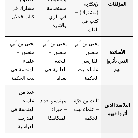
المؤلفات
والكرّية
مستخدمة
مشارك في
(مشترك) –
في الري
كتاب
الحيل
كتب في
والإنارة
الفلك
يحيى بن أبي
يحيى بن أبي
يحيى بن أبي
الأساتذة
منصور
منصور –
منصور –
الذين تأثروا
الفارسي –
النخبة
علماء
بهم
علماء بيت
العلمية في
الهندسة في
الحكمة
بغداد
بيت الحكمة
عدد من
ثابت بن قرّة
مهندسو بغداد
علماء
التلاميذ الذين
– علماء بيت
– خبراء
الهندسة في
أثروا فيهم
الحكمة
الميكانيكا
المدرسة
العباسية