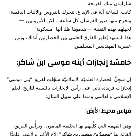
شارلمان ملك الفرنجة.
كانت الساعة آية في الإبداع، تتحرك بالتروس والآليات الدقيقة،
وتخرج منها صور الفرسان كل ساعة… لكن الأوروبيين —
لجهلهم بهذه التقنية — هدموها ظنًا أنها “مسكونة”!
هذا المشهد يُظهر الفارق العلمي بين الحضارتين آنذاك، ويبرز
عبقرية المهندسين المسلمين.
خامسًا:
إنجازات أبناء موسى ابن شاكر
:
إن سجِلَّ الحضارة العلميَّة الإسلاميَّة سجَّلت لفريق “بني موسى”
إنجازات فريدة، تأتي على رأس الإنجازات بالنسبة لتاريخ العلم
الإسلامي والعالمي ومنها على سبيل المثال:
قياس محيط الأرض
:
وهي المهمة التي كلَّفهم بها الخليفة المأمون، وترأَّس الفريقَ
القائمَ بها “
محمدُ بنُ موسى بن شاكر
” الأخ الأكبر والأشهر علميًّا