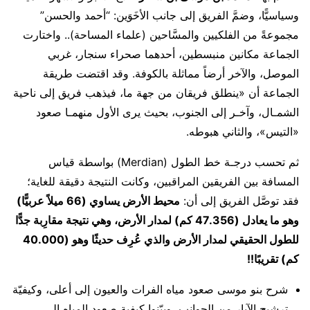
وسياسيًّا، وضمَّ الفريق إلى جانب الأخَوَين: “أحمد والحسن”
مجموعةً من الفلكيين والمسَّاحين (علماء المساحة).. واختارت
الجماعة مكانين منبسطين، أحدهما صحراء سنجار، غربي
الموصل، والآخر أرضاً مماثلة بالكوفة. وقد اقتضت طريقة
الجماعة أن «ينطلق فريقان من جهة ما، فيذهب فريق إلى ناحية
الشمـال، وآخـر إلى الجنوب، بحيث يرى الأول منهمـا صعود
«التيس»، والثاني هبوطه.
ثم تحسب درجـة خط الطول (Merdian) بواسطة قياس
المسافة بين الفريقين المراقبين، وكانت النتيجة دقيقة للغاية؛
فقد توصَّل الفريق إلى أن:
محيط الأرض يساوي (66 ميلاً عربيًّا)
وهو ما يعادل (47.356 كم) لمدار الأرض، وهي نتيجة مقارِبة جدًّا
للطول الحقيقي لمدار الأرض والذي عُرِف حديثًا وهو (40.000
كم) تقريبًا!!
شرح بنو موسى صعود مياه الفرات والعيون إلى أعلى، وكيفيّة
ترشيح الآبار من الجوانب، وبيّنوا كيفية صعود المياه إلى