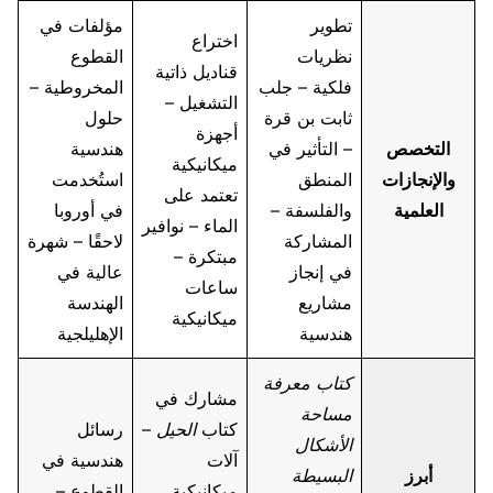
تطوير
مؤلفات في
اختراع
نظريات
القطوع
قناديل ذاتية
فلكية – جلب
المخروطية –
التشغيل –
ثابت بن قرة
حلول
أجهزة
التخصص
– التأثير في
هندسية
ميكانيكية
والإنجازات
المنطق
استُخدمت
تعتمد على
العلمية
والفلسفة –
في أوروبا
الماء – نوافير
المشاركة
لاحقًا – شهرة
مبتكرة –
في إنجاز
عالية في
ساعات
مشاريع
الهندسة
ميكانيكية
هندسية
الإهليلجية
كتاب معرفة
مشارك في
مساحة
كتاب
الحيل
–
رسائل
الأشكال
آلات
هندسية في
أبرز
البسيطة
ميكانيكية
القطوع –