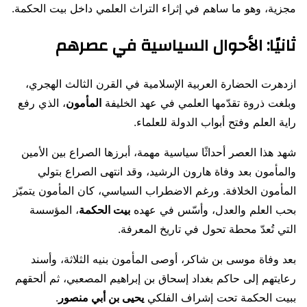
مجزية، وهو ما ساهم في إثراء التراث العلمي داخل بيت الحكمة.
ثانيًا: الأحوال السياسية في عصرهم
ازدهرت الحضارة العربية الإسلامية في القرن الثالث الهجري،
وبلغت ذروة تقدّمها العلمي في عهد الخليفة
المأمون
، الذي رفع
راية العلم وفتح أبواب الدولة للعلماء.
شهد هذا العصر أحداثًا سياسية مهمة، أبرزها الصراع بين الأمين
والمأمون بعد وفاة هارون الرشيد، وقد انتهى الصراع بتولي
المأمون الخلافة. ورغم الاضطراب السياسي، كان المأمون يتميّز
بحب العلم والعدل، وأسّس في عهده
بيت الحكمة
، المؤسسة
التي تُعدّ محطة تحول في تاريخ المعرفة.
بعد وفاة موسى بن شاكر، أوصى المأمون بنيه الثلاثة، وأسند
رعايتهم إلى حاكم بغداد إسحاق بن إبراهيم المصعبي، ثم ألحقهم
ببيت الحكمة تحت إشراف الفلكي
يحيى بن أبي منصور
.