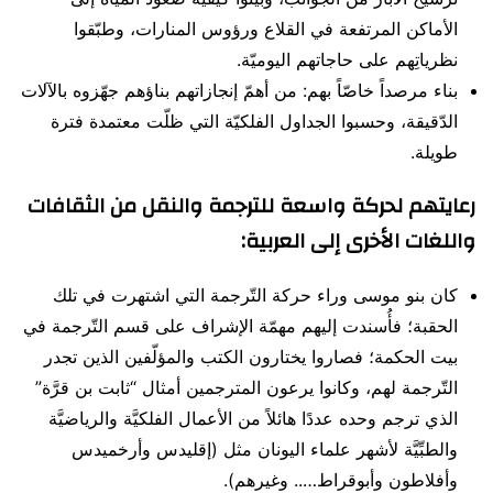
الأماكن المرتفعة في القلاع ورؤوس المنارات، وطبّقوا
نظرياتِهم على حاجاتهم اليوميّة.
بناء مرصداً خاصّاً بهم: من أهمّ إنجازاتهم بناؤهم جهّزوه بالآلات
الدّقيقة، وحسبوا الجداول الفلكيّة التي ظلّت معتمدة فترة
طويلة.
رعايتهم لحركة واسعة للترجمة والنقل من الثقافات
واللغات الأخرى إلى العربية:
كان بنو موسى وراء حركة التّرجمة التي اشتهرت في تلك
الحقبة؛ فأُسندت إليهم مهمّة الإشراف على قسم التّرجمة في
بيت الحكمة؛ فصاروا يختارون الكتب والمؤلّفين الذين تجدر
التّرجمة لهم، وكانوا يرعون المترجمين أمثال “ثابت بن قرَّة”
الذي ترجم وحده عددًا هائلاً من الأعمال الفلكيَّة والرياضيَّة
والطبِّيَّة لأشهر علماء اليونان مثل (إقليدس وأرخميدس
وأفلاطون وأبوقراط….. وغيرهم).