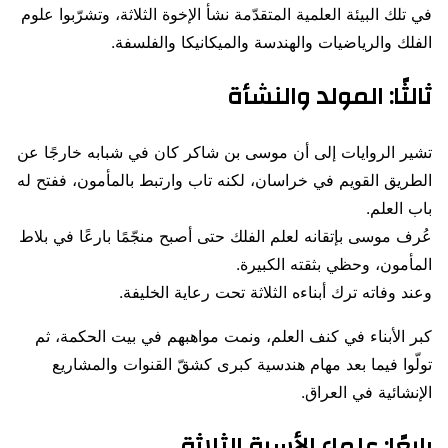
في تلك البيئة العلمية المتقدّمة نشأ الإخوة الثلاثة، وتشرّبوا علوم
الفلك والرياضيات والهندسة والميكانيكا والفلسفة.
ثالثًا: المولد والنشأة
تشير الروايات إلى أن موسى بن شاكر كان في شبابه خارجًا عن
الطريق القويم في خراسان، لكنه تاب وارتبط بالمأمون، ففتح له
باب العلم.
عُرف موسى بإتقانه لعلم الفلك حتى أصبح منجّمًا بارعًا في بلاط
المأمون، وحظي بثقته الكبيرة.
وعند وفاته ترك أبناءه الثلاثة تحت رعاية الخليفة.
كبر الأبناء في كنف العلم، ونمت مواهبهم في بيت الحكمة، ثم
تولّوا فيما بعد مهام هندسية كبرى كشقّ القنوات والمشاريع
الإنشائية في العراق.
رابعًا: علماء الأسرة الثلاثة