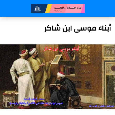
أبناء موسى ابن شاكر