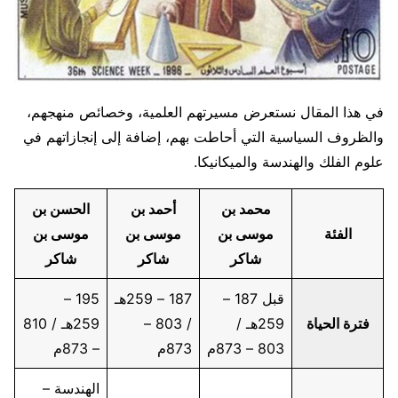
في هذا المقال نستعرض مسيرتهم العلمية، وخصائص منهجهم،
والظروف السياسية التي أحاطت بهم، إضافة إلى إنجازاتهم في
علوم الفلك والهندسة والميكانيكا.
محمد بن
أحمد بن
الحسن بن
الفئة
موسى بن
موسى بن
موسى بن
شاكر
شاكر
شاكر
قبل 187 –
187 – 259هـ
195 –
فترة الحياة
259هـ /
/ 803 –
259هـ / 810
803 – 873م
873م
– 873م
الهندسة –