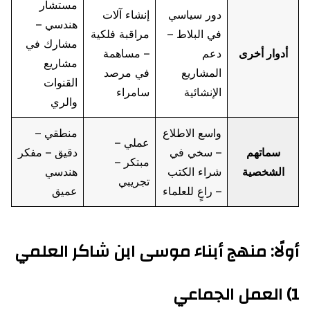
مستشار
دور سياسي
إنشاء آلات
هندسي –
في البلاط –
مراقبة فلكية
مشارك في
أدوار أخرى
دعم
– مساهمة
مشاريع
المشاريع
في مرصد
القنوات
الإنشائية
سامراء
والري
واسع الاطلاع
منطقي –
عملي –
سماتهم
– سخي في
دقيق – مفكر
مبتكر –
الشخصية
شراء الكتب
هندسي
تجريبي
– راعٍ للعلماء
عميق
أولًا: منهج أبناء موسى ابن شاكر العلمي
1) العمل الجماعي