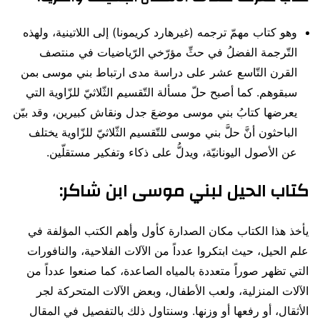
وهو كتاب مهمّ ترجمه (غيرهارد كريمونا) إلى اللاتينية، ولهذه
التّرجمة الفضلُ في حثِّ مؤرّخي الرّياضيات في منتصف
القرن التّاسع عشر على دراسة مدى ارتباط بني موسى بمن
سبقوهم. كما أصبح حلّ مسألة التّقسيم الثّلاثيّ للزّاوية التي
يعرضها كتابُ بني موسى موضعَ جدل ونقاش كبيرين، وقد بيّن
الباحثون أنَّ حلَّ بني موسى للتّقسيم الثّلاثيّ للزّاوية يختلف
عن الأصول اليونانيّة، ويدلُّ على ذكاء وتفكير مستقلّين.
كتاب الحيل لبني موسى ابن شاكر
:
يأخذ هذا الكتاب مكان الصدارة كأول وأهم الكتب المؤلفة في
علم الحيل، حيث ابتكروا عدداً من الآلات الفلاحية، والنافورات
التي تظهر صوراً متعددة بالمياه الصاعدة، كما صنعوا عدداً من
الآلات المنزلية، ولعب الأطفال، وبعض الآلات المتحركة لجر
الأثقال، أو رفعها أو وزنها. وسنتاول ذلك بالتفصيل في المقال