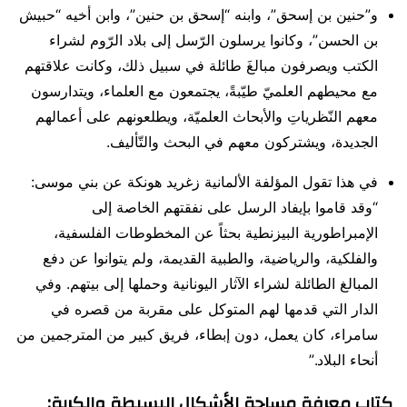
و”حنين بن إسحق”، وابنه “إسحق بن حنين”، وابن أخيه “حبيش
بن الحسن”، وكانوا يرسلون الرّسل إلى بلاد الرّوم لشراء
الكتب ويصرفون مبالغَ طائلة في سبيل ذلك، وكانت علاقتهم
مع محيطهم العلميّ طيّبةً، يجتمعون مع العلماء، ويتدارسون
معهم النّظرياتِ والأبحاث العلميّة، ويطلعونهم على أعمالهم
الجديدة، ويشتركون معهم في البحث والتّأليف.
في هذا تقول المؤلفة الألمانية زغريد هونكة عن بني موسى:
“وقد قاموا بإيفاد الرسل على نفقتهم الخاصة إلى
الإمبراطورية البيزنطية بحثاً عن المخطوطات الفلسفية،
والفلكية، والرياضية، والطبية القديمة، ولم يتوانوا عن دفع
المبالغ الطائلة لشراء الآثار اليونانية وحملها إلى بيتهم. وفي
الدار التي قدمها لهم المتوكل على مقربة من قصره في
سامراء، كان يعمل، دون إبطاء، فريق كبير من المترجمين من
أنحاء البلاد.”
كتاب معرفة مساحة الأشكال البسيطة والكرية: