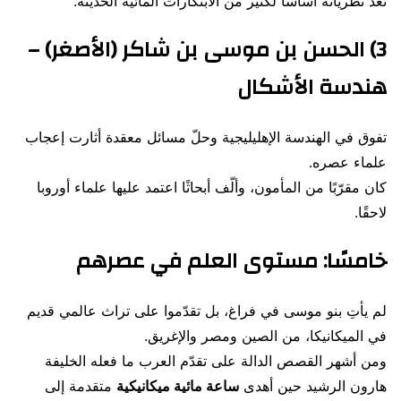
تُعد نظرياته أساسًا لكثير من الابتكارات المائية الحديثة.
3) الحسن بن موسى بن شاكر (الأصغر) –
هندسة الأشكال
تفوق في الهندسة الإهليليجية وحلّ مسائل معقدة أثارت إعجاب
علماء عصره.
كان مقرّبًا من المأمون، وألّف أبحاثًا اعتمد عليها علماء أوروبا
لاحقًا.
خامسًا: مستوى العلم في عصرهم
لم يأتِ بنو موسى في فراغ، بل تقدّموا على تراث عالمي قديم
في الميكانيكا، من الصين ومصر والإغريق.
ومن أشهر القصص الدالة على تقدّم العرب ما فعله الخليفة
هارون الرشيد حين أهدى
ساعة مائية ميكانيكية
متقدمة إلى