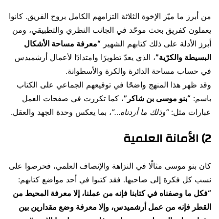
من أبرز ما ميّز الإخوة الثلاثة التزامهم الكامل بروح الفريق. كانوا
يعملون كفريق بحث موحّد في الجانب النظري والتطبيقي، ومن
أبرز الأدلة على ذلك كتابهم الشهير
“معرفة مساحة الأشكال
البسيطة والكرّية”
، الذي يعدّ تطويرًا وامتدادًا لأعمال أرشميدس
في حساب مساحة الدائرة والكرة والأسطوانة.
وقد ظهر هذا المنهج واضحًا في توقيعهم الجماعي على الكتاب
باسم:
“بنو موسى بن شاكر”
، كما تكررت في صفحات العمل
عبارات مثل:
“وذلك ما أردناه…”
، بما يعكس وحدة الجهد والعقل.
2) الأمانة العلمية
كان بنو موسى مثالًا في النزاهة والإنصاف العلمي، فحرصوا على
نسب كل فكرة إلى صاحبها. فقد كتبوا في أحد مواضع كتابهم:
“فكل ما وصفناه في كتابنا فإنه من عملنا، إلا معرفة المحيط من
القطر فإنه من عمل أرشميدس، وإلا معرفة وضع مقدارين بين