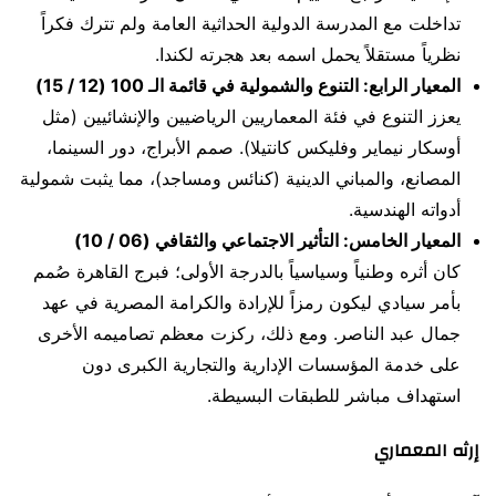
تداخلت مع المدرسة الدولية الحداثية العامة ولم تترك فكراً
نظرياً مستقلاً يحمل اسمه بعد هجرته لكندا.
المعيار الرابع: التنوع والشمولية في قائمة الـ 100 (12 / 15)
يعزز التنوع في فئة المعماريين الرياضيين والإنشائيين (مثل
أوسكار نيماير وفليكس كانتيلا). صمم الأبراج، دور السينما،
المصانع، والمباني الدينية (كنائس ومساجد)، مما يثبت شمولية
أدواته الهندسية.
المعيار الخامس: التأثير الاجتماعي والثقافي (06 / 10)
كان أثره وطنياً وسياسياً بالدرجة الأولى؛ فبرج القاهرة صُمم
بأمر سيادي ليكون رمزاً للإرادة والكرامة المصرية في عهد
جمال عبد الناصر. ومع ذلك، ركزت معظم تصاميمه الأخرى
على خدمة المؤسسات الإدارية والتجارية الكبرى دون
استهداف مباشر للطبقات البسيطة.
إرثه المعماري