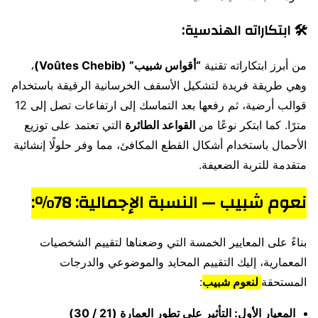
🛠️
ابتكاراته الهندسية:
من أبرز ابتكاراته تقنية
“أقواس شبيب” (Voûtes Chebib)
،
وهي طريقة فريدة لتشكيل الأسقف الخرسانية الرقيقة باستخدام
قوالب أرضية، ثم رفعها بعد التماسك إلى ارتفاعات تصل إلى 12
مترًا. كما ابتكر نوعًا من
القواعد الطائرة
التي تعتمد على توزيع
الأحمال باستخدام أشكال القطع المكافئ، مما وفر حلولًا إنشائية
متقدمة للتربة الضعيفة.
نعوم شبيب — النسبة الإجمالية: 78%:
بناءً على المعايير الخمسة التي وضعناها لتقييم الشخصيات
المعمارية، إليك التقييم المحايد والموضوعي والدرجات
المستحقة
لنعوم شبيب
:
المعيار الأول: التأثير على تطور العمارة (21 / 30)