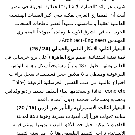
شبيب هو رائد “العمارة الإنشائية” الحداثية الجريئة في مصر.
أثبت أن المعماري العربي يمكنه تبني أكثر التقنيات الهندسية
العالمية تعقيداً ومنافستها، ممهداً لعصر ناطحات السحاب
الخرسانية في الشرق الأوسط ومقدماً نموذجاً للمعماري
المهندس (Architect-Engineer).
المعيار الثاني: الابتكار التقني والجمالي (24 / 25)
قمة تقنية استثنائية. صمم
برج القاهرة
(أعلى برج خرساني في
العالم وقتها، بطول 187 متراً) مستوحياً شكل زهرة اللوتس
الفرعونية ومغطى بـ 8 ملايين حجر فسيفساء. سجل براءات
اختراع عالمية في صب القشور الخرسانية الرقيقة (Thin-
shell concrete) واستخدمها لبناء أسقف سينما راديو وكنائس
ومصانع بمساحات ضخمة ودون أعمدة داعمة.
المعيار الثالث: الاستمرارية والتأثير عبر الزمن (15 / 20)
مبانيه تحولت فوراً إلى أيقونات بصرية وهوية ثابتة لمدينة
القاهرة لا يمكن تخيل خط الأفق للمدينة بدونها. ورغم قوته
الإنشائية، تراجع التقييم الفلسفي هنا لأن مدرسته التقنية