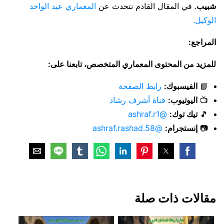
شبيب
. في المقال القادم نتحدث عن
المعماري عبد الواحد
الوكيل.
المراجع:
للمزيد من المحتوى المعماري المتخصص، تابعنا على:
📘
الفيسبوك:
رابط الصفحة
📺
اليوتيوب:
قناة أشرف رشاد
🎵
تيك توك:
@ashraf.r1
📷
إنستجرام:
@ashraf.rashad.58
مقالات ذات صلة