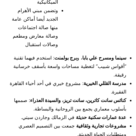
الميكانيكية
وتضمن مبني الأهرام
الجديد أيضا أماكن عامة
منها صالة اجتماعات
وصالة معارض ومطعم
وصالات استقبال
سينما ومسرح علي بابا
، و
برج بولمنت
: استخدم فيهما تقنية
“أقواس شبيب” لتغطية مساحات واسعة بأسقف خرسانية
رقيقة.
مدرسة القللي الخيرية
: مشروع خيري في أحد أحياء القاهرة
الفقيرة.
كنائس سانت كاترين، سانت تريز، والسيدة العذراء
: صممها
بأسلوب معماري يجمع بين الروحانية والبساطة.
عدة عمارات سكنية حديثة
في الزمالك وجاردن سيتي.
مشروعات تجارية وثقافية
جمعت بين التصميم العصري
ومتطلبات الحياة الحديثة.