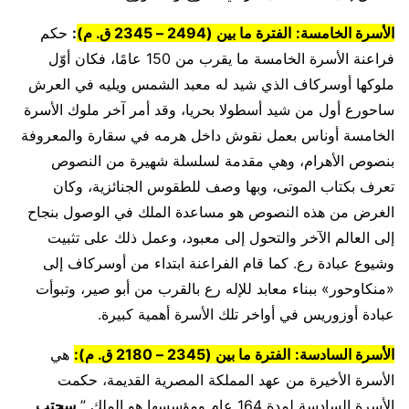
الأسرة الخامسة:
الفترة ما بين (2494 – 2345 ق. م)
:
حكم
فراعنة الأسرة الخامسة ما يقرب من 150 عامًا، فكان أوّل
ملوكها أوسركاف الذي شيد له معبد الشمس ويليه في العرش
ساحورع أول من شيد أسطولا بحريا، وقد أمر آخر ملوك الأسرة
الخامسة أوناس بعمل نقوش داخل هرمه في سقارة والمعروفة
بنصوص الأهرام، وهي مقدمة لسلسلة شهيرة من النصوص
تعرف بكتاب الموتى، وبها وصف للطقوس الجنائزية، وكان
الغرض من هذه النصوص هو مساعدة الملك في الوصول بنجاح
إلى العالم الآخر والتحول إلى معبود، وعمل ذلك على تثبيت
وشيوع عبادة رع. كما قام الفراعنة ابتداء من أوسركاف إلى
«منكاوحور» ببناء معابد للإله رع بالقرب من أبو صير، وتبوأت
عبادة أوزوريس في أواخر تلك الأسرة أهمية كبيرة.
الأسرة السادسة:
الفترة ما بين (2345 – 2180 ق. م):
هي
الأسرة الأخيرة من عهد المملكة المصرية القديمة، حكمت
الأسرة السادسة لمدة 164 عام ومؤسسها هو الملك ”
سحتب