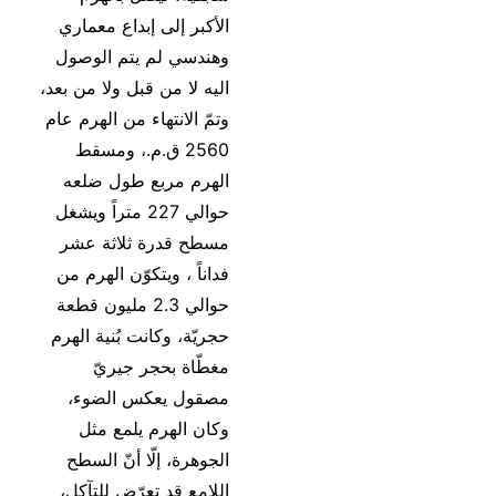
الأكبر إلى إبداع معماري
وهندسي لم يتم الوصول
اليه لا من قبل ولا من بعد،
وتمّ الانتهاء من الهرم عام
2560 ق.م.، ومسقط
الهرم مربع طول ضلعه
حوالي 227 متراً ويشغل
مسطح قدرة ثلاثة عشر
فداناً ، ويتكوّن الهرم من
حوالي 2.3 مليون قطعة
حجريّة، وكانت بُنية الهرم
مغطّاة بحجر جيريّ
مصقول يعكس الضوء،
وكان الهرم يلمع مثل
الجوهرة، إلّا أنّ السطح
اللامع قد تعرّض للتآكل،