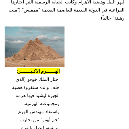
لنهر النيل وهضبة الأهرام وكانت الجبانة الرسمية التي اختارها
الفراعنة في الدولة القديمة للعاصمة القديمة “ممفيس” (“ميت
رهينة” حالياً)
الهــــــرم الاكـبـــــــر:
اختار الملك خوفو (الذي
خلف والده سنفرو) هضبة
الجيزة ليشيد فيها هرمه
ومجموعته الهرمية،
واستفاد مهندس الهرم
“حم أيونو” من تجارب
سابقيه، ليصل بالهرم