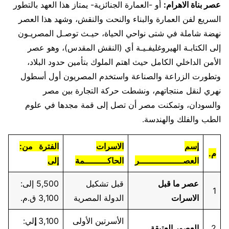
عصر بناة الاهرام:
أو -العمارة الجنائزية- يمتاز هذا العهد بالتطور
السريع لفن العمارة والبناء والنحت والنقش، وشهد هذا العصر
نهضة شاملة في شتى نواحي الحياة، حيـث توصـل المصريـون
إلى الكتابـة الهيروغليفـيـة أي (النقش المقدس)، وهو عصر
الأمن الداخلي الكامل حيث اهتم الملوك بتأمين حدود البلاد،
وتطورت الزراعة والصناعة واستخدم المصريون أول أسطول
نهري لنقل منتجاتهم، ونشطت حركة التجارة بين مصر
والسودان، وتمكنت مصر أن تصل إلى قمة مجدها في علوم
الطب والفلك والهندسة.
إسم
الاسرات
الفترة من:
م.
العصـــــــــــــــــر
الحاكـــــــــمة
إلى
عصر ما قبل
قبل تشكيل
5,500 إلى:
1
الاسرات
الدولة المصرية
3,100 ق.م.
الأسرتين الأولى
3,100
إ
لي:
2
العصور العتيقة