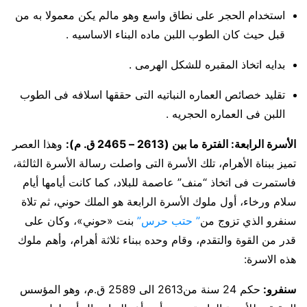
استخدام الحجر على نطاق واسع وهو مالم يكن معمولا به من
قبل حيث كان الطوب اللبن ماده البناء الاساسيه .
بدايه اتخاذ المقبره للشكل الهرمى .
تقليد خصائص العماره النباتيه التى حققها اسلافه فى الطوب
اللبن فى العماره الحجريه .
الأسرة الرابعة: الفترة ما بين (2613 – 2465 ق. م):
وهذا العصر
تميز ببناة الأهرام، تلك الأسرة التى واصلت رسالة الأسرة الثالثة،
فاستمرت فى اتخاذ “منف” عاصمة للبلاد، كما كانت أيامها أيام
سلام ورخاء، أول ملوك الأسرة الرابعة هو الملك حوني، ثم تلاة
سنفرو الذي تزوج من
” حتب حرس”
بنت «حوني»، وكان على
قدر من القوة والتقدم، وقام وحده ببناء ثلاثة أهرام، وأهم ملوك
هذه الاسرة:
سنفرو
:
حكم 24 سنة من2613 الى 2589 ق.م، وهو المؤسس