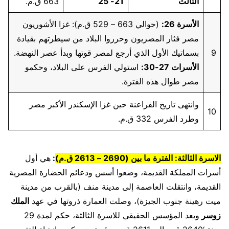
الثالث
21- 25
663 ق.م.
الأسرة 26:
(حوالي 663 – 529 ق.م): غزا الأشوريون
مصر فثار المصريون وحرروا البلاد من سيطرتهم بقيادة
9
بسماتيك الأول الذي أرجع لمصر قوتها وبدأ عصر النهضة.
الأسرات 27-30:
استولي الفرس على البلاد، وحكمو
مصر طوال هذه الفترة.
وانتهى تاريخ الفراعنة حين غزا الإسكندر الأكبر مصر
10
وطرد الفرس 332 ق.م.
الاسرة الثالثة: الفترة ما بين (2690 – 2613 ق.م)
:
هي أول
أسرات المملكة القديمة، وضعوا أسس ودعائم الحضارة المصرية
القديمة، وانتقلت العاصمة إلى مدينة منف (بالقرب من مدينة
ميت رهينة جنوب الجيزة)، وصلت العمارة ذروتها في عهد
الملك
زوسر
ويعد المؤسس الحقيقي للاسرة الثالثة، حكم لمدة 29