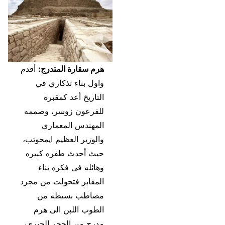
هرم سقارة المتدرج:
أقدم
واول بناء تذكاري في
التاريخ أعد كمقبرة
للفرعون زوسر، وصممه
المهندس المعماري
والوزير العظيم ايمحوتب،
حيث أحدث طفره كبيره
وهائله فى فكره بناء
المقابر فتحولت من مجرد
مصاطب بسيطه من
الطوب اللبن الى هرم
مدرج من الحجر الجيرى،