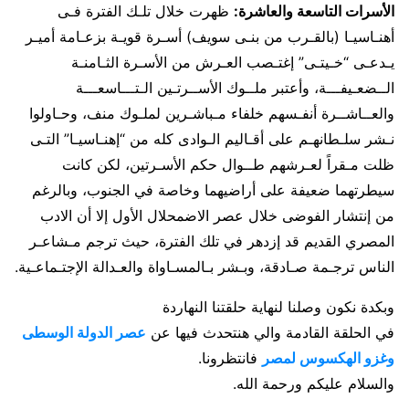
الأسرات التاسعة والعاشرة:
ظهرت خلال تلـك الفترة فـى
أهنـاسيـا (بالقـرب من بنـى سويف) أسـرة قويـة بزعـامة أميـر
يـدعـى “خـيتـى” إغتـصب العـرش من الأسـرة الثـامنـة
الــضعـيفـــة، وأعتبر ملــوك الأســرتـين الـتـــاسعـــة
والعــاشــرة أنفـسهم خلفاء مـباشـرين لملـوك منف، وحـاولوا
نـشر سلـطانهـم على أقـاليم الـوادى كله من “إهنـاسيـا” التـى
ظلت مـقراً لعـرشهم طــوال حكم الأسـرتين، لكن كانت
سيطرتهما ضعيفة على أراضيهما وخاصة في الجنوب، وبالرغم
من إنتشار الفوضى خلال عصر الاضمحلال الأول إلا أن الادب
المصري القديم قد إزدهر في تلك الفترة، حيث ترجم مـشاعـر
الناس ترجـمة صـادقة، وبـشر بـالمسـاواة والعـدالة الإجتـماعـية.
وبكدة نكون وصلنا لنهاية حلقتنا النهاردة
في الحلقة القادمة والي هنتحدث فيها عن
عصر الدولة الوسطى
وغزو الهكسوس لمصر
فانتظرونا.
والسلام عليكم ورحمة الله.