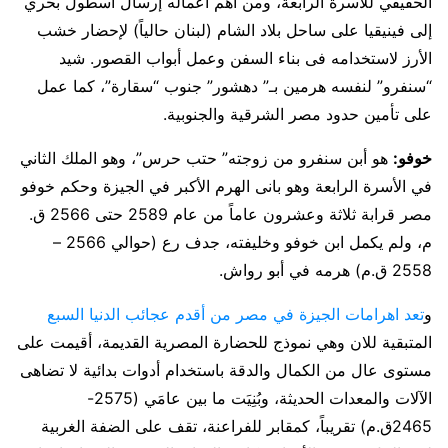
الحقيقي للأسرة الرابعة، ومن أهم أعماله إرسال أسطول بحري
إلى فينيقيا على ساحل بلاد الشام (لبنان حالياً) لإحضار خشب
الأرز لاستخدامه فى بناء السفن وعمل أبواب القصور. شيد
“سنفرو” لنفسه هرمين بـ” دهشور” جنوب “سقارة”، كما عمل
على تأمين حدود مصر الشرقية والجنوبية.
خوفو:
هو أبن سنفرو من زوجته” حتب حرس”، وهو الملك الثاني
في الأسرة الرابعة وهو بانى الهرم الأكبر في الجيزة وحكم خوفو
مصر قرابة ثلاثة وعشرون عاماً من عام 2589 حتى 2566 ق.
م، ولم يكمل ابن خوفو وخليفته، جدف رع (حوالي 2566 –
2558 ق.م) هرمه في أبو رواش.
و
تعد اهرامات الجيزة في مصر من أقدم عجائب الدنيا السبع
المتبقية للان وهي نموذج للحضارة المصرية القديمة، أقيمت على
مستوى عال من الكمال والدقة باستخدام أدوات بدائية لا تضاهى
الآلات والمعدات الحديثة، وبُنِيَت ما بين عامَي (2575-
2465ق.م) تقريباً، كمقابر للفراعنة، تقف على الضفة الغربية