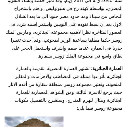
سنة ‘2640 ق.م الى 2611 ق.م، وقد تميز حكمه بإنشاء التقويم
المصري، بواسطة كهنة رع في هليوبوليس، واهتم باستخراج
النحاس من سيناء ومد حدود مصر جنوبا الى ما بعد الشلال
الاول بعد ان بسط نفوذه على النوبيين واستمر اسمه يتردد فى
العصور المتاخره نظرا لاهميه مجموعته الجنائزيه، ومارس الملك
زوسر حكما مطلقا يساعدة الوزير ايمحوتب، وقد أحدث تغييرا
جذريا فى العماره عندما صمم واشرف واستعمل الحجر على
نطاق واسع في مجموعة الملك زوسر بسقارة.
العمارة الجنائزية:
تشتهر العمارة المصرية القديمة بالعمارة
الجنائزية بأنواعها ممثلة في المصاطب والاهرامات والمقابر
المنحوتة، وتعتبر مجموعة زوسر بمنطقة سقارة من أقدم الاثار
حيث يرجع للاسرة الثالثة، ومن الشواهد المعمارية للعمارة
الجنائزية ومثال للهرم المتدرج، وسنشرح بالتفصيل مكونات
مجموعة زوسر فيما يلي: