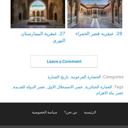
28. عبقرية قصر الحمراء
27. عبقرية البيمارستان
النوري
Leave a Comment
Categories:
الحضارة الفرعونية
,
تاريخ العمارة
Tags:
العمارة الجنائزية
,
عصر الاضمحلال الاول
,
عصر الدولة القديمة
,
عصر بناة الاهرام
الرئيسية
من نحن؟
سياسة الخصوصية