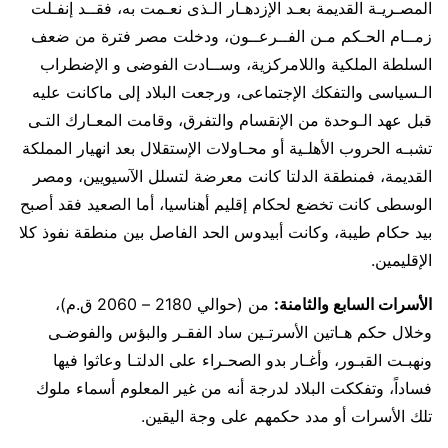
المصـريـة القديمة بعـد الإزدهـار الـذى نعـمت به، فقــد إنفـلت
زمــام الحـكم مـن الفــرعــون، ودخلت مصر فترة من ضعف
السلطة الملكية واللامركزية، وســادت الفوضى و الإضطراب
الـسياسى والتفكك الإجتماعى، ورجعت البلاد إلى ماكانت عليه
قبل عهد الـوحدة من الإنقسام والتفرق، وقامت المعـارك التـى
تشبـه الحروب الأهلـية أو محـاولات الإستقلال بعد انهيار المملكة
القديمة، فمنطقة الدلتا كانت معرضة لتسلل الآسيويين، ومصر
الوسطى كانت تخضع لحكام إقليم أهناسيا، أما الصعيد فقد أصبح
بيد حكام طيبة، وكانت أبيدوس الحد الفاصل بين منطقة نفوذ كلا
الإقليمين.
الأسرات السابع والثامنة:
من (حوالي 2180 – 2060 ق.م)،
وخلال حكم هـاتين الأسرتـين ساد الفقـر والبؤس والفوضـى
ونهبـت القبـور، وأغـار بدو الصحـراء على الدلتـا وعاثوا فيها
فساداً، وتفككت البلاد لدرجة أنه من غير المعلوم أسماء ملوك
تلك الأسرات أو مدد حكمهم على وجة اليقين.