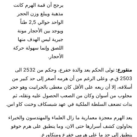
يرجح أن قمة الهرم كانت
مذهبة ويبلغ وزن الحجر
الواحد حوالي 2,5 طناً
ويوجد بين الأحجار مونة
جيرية ليس الهدف منها
اللصق وإنما سهولة حركة
الأحجار.
منقورع:
تولى الحكم بعد والدة خفرع، وحكم من 2532 الى
2503 ق.م. وعلى الرغم من أن هرمه أصغر إلى حد كبير من
أسلافه، إلا أن ربعه على الأقل كان مغطى بالجرانيت وهو حجر
مجلوب من أسوان وكان من الصعب الحصول عليه ونقله، ثم
بدات تضعف السلطة الملكية في عهد شبسكاف وخنت كاو اس.
يعد الهرم معجزة معمارية ما زال العلماء والمهندسون والخبراء
يحاولون كشف أسرارها حتى الان، وما ينطبق على هرم خوفو
ينطبق إلى حد ما على هرمي خفرع ومنكاورع.