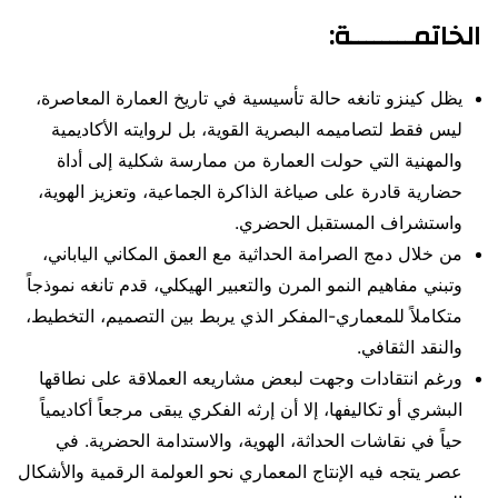
الخاتمــــــــة:
يظل كينزو تانغه حالة تأسيسية في تاريخ العمارة المعاصرة،
ليس فقط لتصاميمه البصرية القوية، بل لروايته الأكاديمية
والمهنية التي حولت العمارة من ممارسة شكلية إلى أداة
حضارية قادرة على صياغة الذاكرة الجماعية، وتعزيز الهوية،
واستشراف المستقبل الحضري.
من خلال دمج الصرامة الحداثية مع العمق المكاني الياباني،
وتبني مفاهيم النمو المرن والتعبير الهيكلي، قدم تانغه نموذجاً
متكاملاً للمعماري-المفكر الذي يربط بين التصميم، التخطيط،
والنقد الثقافي.
ورغم انتقادات وجهت لبعض مشاريعه العملاقة على نطاقها
البشري أو تكاليفها، إلا أن إرثه الفكري يبقى مرجعاً أكاديمياً
حياً في نقاشات الحداثة، الهوية، والاستدامة الحضرية. في
عصر يتجه فيه الإنتاج المعماري نحو العولمة الرقمية والأشكال