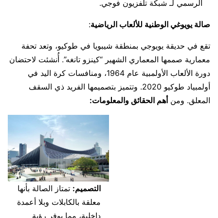
الرسمي لـ شبكة تلفزيون فوجي.
صالة يويوغي الوطنية للألعاب الرياضية
:
تقع في حديقة يويوجي بمنطقة شيبويا في طوكيو، وتعد تحفة
معمارية صممها المعماري الشهير “كينزو تانغه”. أُنشئت لاحتضان
دورة الألعاب الأولمبية عام 1964، ومنافسات كرة اليد في
أولمبياد طوكيو 2020. وتتميز بتصميمها الفريد ذي السقف
المعلق. ومن
أهم الحقائق والمعلومات:
التصميم:
تمتاز الصالة بأنها
معلقة بالكابلات وبلا أعمدة
داخلية، مما يوفر رؤية