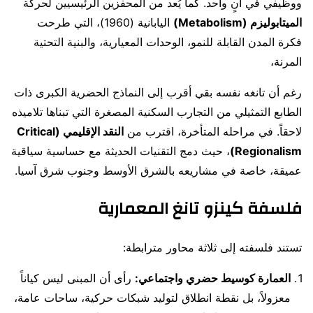
ووظيفي في آنٍ واحد. كما يُعد من المحفزين الرئيسيين لحركة
الميتابوليزم (Metabolism)
اليابانية (1960)، التي طرحت
فكرة المدن القابلة للنمو، الوحدات المعيارية، والبنية التحتية
المرنة،
رغم أن تانغه نفسه بقي أقرب إلى النماذج الحضرية الكبرى ذات
الطابع التمثيلي من التجارب السكنية المصغرة التي تبناها تلاميذه
لاحقاً. في مراحله المتأخرة، اقترب من
النقد الإقليمي (Critical
Regionalism)
، حيث دمج التقنيات الحديثة مع حساسية سياقية
عميقة، خاصة في مشاريعه بالشرق الأوسط وجنوب شرق آسيا.
فلسفة كينزو تانغ المعمارية
تستند فلسفته إلى ثلاثة محاور مترابطة:
العمارة كوسيط حضري واجتماعي:
رأى أن المبنى ليس كياناً
معزولاً، بل نقطة انطلاق لتوليد شبكات حركية، ساحات عامة،