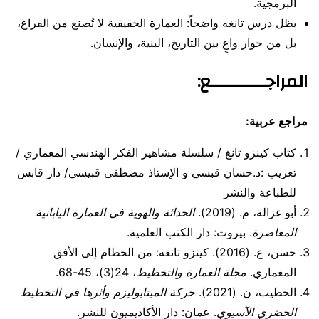
البرمجية.
يظل درس تانغه واضحاً: العمارة الحقيقية لا تُصنع من الفراغ،
بل من حوار واعٍ بين التاريخ، البنية، والإنسان.
المراجـــــــــــع:
مراجع عربية:
كتاب كينزو تانغ / سلسلة مشاهير الفكر الهندسي المعماري /
تعريب :د.حسان قبسي و الإستاذ مصطفى قبيسي/ دار قابس
للطباعة والنشر
أبو غزالة، م. (2019).
الحداثة والهوية في العمارة اليابانية
المعاصرة
. بيروت: دار الكتب العلمية.
حسن، ع. (2016). كينزو تانغه: من الحطام إلى الأفق
المعماري.
مجلة العمارة والتخطيط
، 24(3)، 45-68.
الخطيب، ن. (2021).
حركة الميتابوليزم وأثرها في التخطيط
الحضري الآسيوي
. عمان: دار الأكاديميون للنشر.