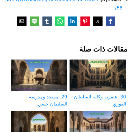
58/
مقالات ذات صلة
30. عبقرية وكالة السلطان
29. مسجد ومدرسة
الغوري
السلطان حسن