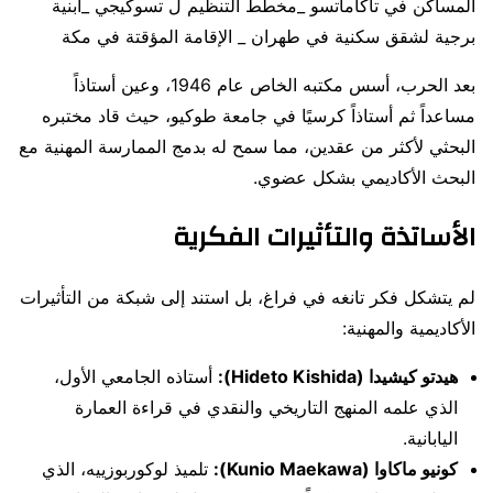
المساكن في تاكاماتسو _مخطط التنظيم ل تسوكيجي _أبنية
برجية لشقق سكنية في طهران _ الإقامة المؤقتة في مكة
بعد الحرب، أسس مكتبه الخاص عام 1946، وعين أستاذاً
مساعداً ثم أستاذاً كرسيًا في جامعة طوكيو، حيث قاد مختبره
البحثي لأكثر من عقدين، مما سمح له بدمج الممارسة المهنية مع
البحث الأكاديمي بشكل عضوي.
الأساتذة والتأثيرات الفكرية
لم يتشكل فكر تانغه في فراغ، بل استند إلى شبكة من التأثيرات
الأكاديمية والمهنية:
هيدتو كيشيدا (Hideto Kishida):
أستاذه الجامعي الأول،
الذي علمه المنهج التاريخي والنقدي في قراءة العمارة
اليابانية.
كونيو ماكاوا (Kunio Maekawa):
تلميذ لوكوربوزييه، الذي