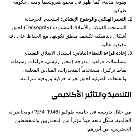
وهوية مدنية، كما ظهر في مجمع هيروشيما ومبنى حكومة
طوكيو.
التعبير الهيكلي والوضوح الإنشائي:
استخدم الخرسانة
المسلحة، الفولاذ، والأسلاك المشدودة (Tensegrity) لخلق
أشكال ديناميكية تكشف منطق تكوينها، مع الحفاظ على دقة
تنفيذية عالية.
إعادة قراءة الفضاء الياباني:
استبدل الانغلاق التقليدي
بتسلسلات فراغية متدرجة (محور رئيسي، فراغات وسيطة،
نقاط تركيز)، مستخدماً المنحدرات، الميادين المعلقة،
والفتحات الضوئية لخلق تجربة حركية وروحية متزامنة.
التلاميذ والتأثير الأكاديمي
من خلال تدريسه في جامعة طوكيو (1946–1974) ومحاضراته
العالمية، شكّل تانغه جيلاً مؤثراً من المعماريين والمخططين
الحضريين، من أبرزهم: