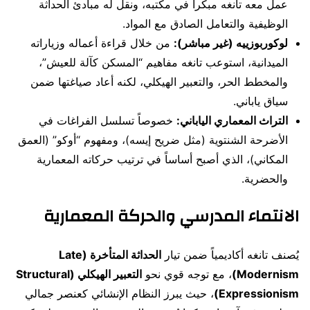
عمل معه تانغه مبكراً في مكتبه، ونقل له مبادئ الحداثة
الوظيفية والتعامل الصادق مع المواد.
لوكوربوزييه (غير مباشر):
من خلال قراءة أعماله وزياراته
الميدانية، استوعب تانغه مفاهيم “المسكن كآلة للعيش”،
والمخطط الحر، والتعبير الهيكلي، لكنه أعاد صياغتها ضمن
سياق ياباني.
التراث المعماري الياباني:
خصوصاً تسلسل الفراغات في
الأضرحة الشنتوية (مثل ضريح إيسه)، ومفهوم “أوكو” (العمق
المكاني)، الذي أصبح أساساً في ترتيب حركاته المعمارية
والحضرية.
الانتماء المدرسي والحركة المعمارية
يُصنف تانغه أكاديمياً ضمن تيار
الحداثة المتأخرة (Late
Modernism)
، مع توجه قوي نحو
التعبير الهيكلي (Structural
Expressionism)
، حيث يبرز النظام الإنشائي كعنصر جمالي