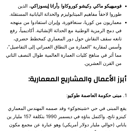
فوميهيكو ماكي
و
كيشو كوروكاوا
و
أراتا إيسوزاكي
، الذين
طوروا لاحقاً مفاهيم الميتابوليزم والحداثة اليابانية المستقلة.
معماريون من كوريا، سنغافورة، وإيران استفادوا من منهجه
في دمج الرمزية الوطنية مع الحداثة الإنشائية. أكاديمياً، رفع
تانغه سقف النقاش حول دور المعماري كمخطط حضري،
وأسس لمقاربة “العمارة من النطاق العمراني إلى التفاصيل”،
مما أثر في مناهج كليات العمارة العالمية طوال النصف الثاني
من القرن العشرين.
أبرز الأعمال والمشاريع المعمارية:
مبنى حكومة العاصمة طوكيو
:
يقع المبنى في حي «شينجوكو» وقد صممه المهندس المعماري
كينزو تانج، واكتمل بناؤه في ديسمبر 1990 بتكلفة 157 مليار ين
ياباني (حوالي مليار دولار أمريكي) وهو عبارة عن مجمع مكون