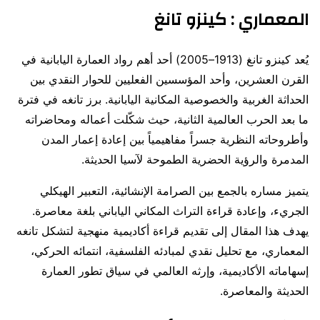
المعماري : كينزو تانغ
يُعد كينزو تانغ (1913–2005) أحد أهم رواد العمارة اليابانية في
القرن العشرين، وأحد المؤسسين الفعليين للحوار النقدي بين
الحداثة الغربية والخصوصية المكانية اليابانية. برز تانغه في فترة
ما بعد الحرب العالمية الثانية، حيث شكّلت أعماله ومحاضراته
وأطروحاته النظرية جسراً مفاهيمياً بين إعادة إعمار المدن
المدمرة والرؤية الحضرية الطموحة لآسيا الحديثة.
يتميز مساره بالجمع بين الصرامة الإنشائية، التعبير الهيكلي
الجريء، وإعادة قراءة التراث المكاني الياباني بلغة معاصرة.
يهدف هذا المقال إلى تقديم قراءة أكاديمية منهجية لتشكل تانغه
المعماري، مع تحليل نقدي لمبادئه الفلسفية، انتمائه الحركي،
إسهاماته الأكاديمية، وإرثه العالمي في سياق تطور العمارة
الحديثة والمعاصرة.