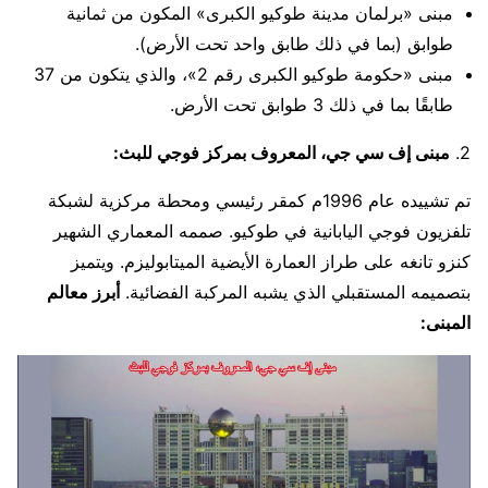
مبنى «برلمان مدينة طوكيو الكبرى» المكون من ثمانية
طوابق (بما في ذلك طابق واحد تحت الأرض).
مبنى «حكومة طوكيو الكبرى رقم 2»، والذي يتكون من 37
طابقًا بما في ذلك 3 طوابق تحت الأرض.
2.
مبنى إف سي جي، المعروف بمركز فوجي للبث:
تم تشييده عام 1996م كمقر رئيسي ومحطة مركزية لشبكة
تلفزيون فوجي اليابانية في طوكيو. صممه المعماري الشهير
كنزو تانغه على طراز العمارة الأيضية الميتابوليزم. ويتميز
بتصميمه المستقبلي الذي يشبه المركبة الفضائية.
أبرز معالم
المبنى: