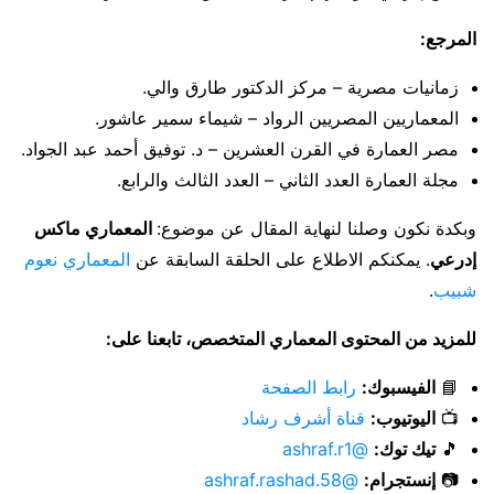
المرجع:
زمانيات مصرية – مركز الدكتور طارق والي.
المعماريين المصريين الرواد – شيماء سمير عاشور.
مصر العمارة في القرن العشرين – د. توفيق أحمد عبد الجواد.
مجلة العمارة العدد الثاني – العدد الثالث والرابع.
وبكدة نكون وصلنا لنهاية المقال عن موضوع:
المعماري ماكس
إدرعي
. يمكنكم الاطلاع على الحلقة السابقة عن
المعماري نعوم
شبيب
.
للمزيد من المحتوى المعماري المتخصص، تابعنا على:
📘
الفيسبوك:
رابط الصفحة
📺
اليوتيوب:
قناة أشرف رشاد
🎵
تيك توك:
@ashraf.r1
📷
إنستجرام:
@ashraf.rashad.58