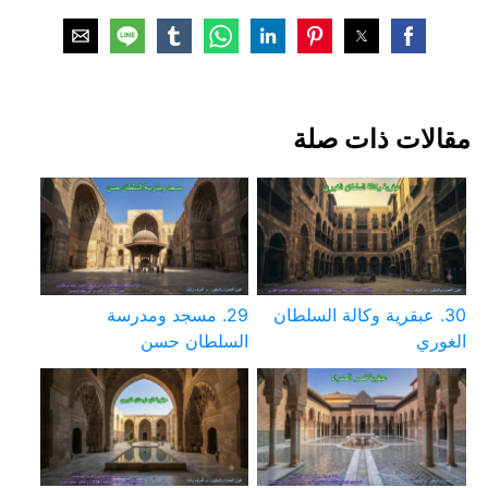
مقالات ذات صلة
30. عبقرية وكالة السلطان
29. مسجد ومدرسة
الغوري
السلطان حسن