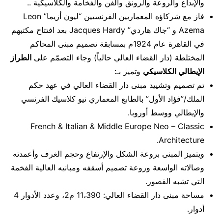
والإبداع والروعة والرونق والفن والفخامة والكلاسيكية ..
فاز مع شركاؤه المعماريين الفرنسيين “ليون أزيما” Leon
Azema و “جاك هاردي” Jacques Hardy بعد افتتاح مكتبهم
في القاهرة عام 1924م بمسابقة تصميم مبنى المحاكم
المختلطة (دار القضاء العالي حالياً) وجاء التصمّم على
الطراز
الإيطالي الكلاسيكي
وتميز بـ:
تم تصميم وتشييد مبنى دار القضاء العالي في عهد حكم
الملك/”فؤاد الأول” بالطابع المعماري نيو كلاسيك الفرنسي
والإيطالي ووسط أوروبا.
French & Italian & Middle Europe Neo – Classic
Architecture.
ويتميز المبنى بروعة الشكل والإرتفاع وحجم الغرف وأعمدته
وصالاته الواسعة وروعة تصميم أسقفه ومبانيه العالية الفخمة
التي تشبه القصور.
مساحة مبنى دار القضاء العالي: 11،390 م2، وعدد الأدوار 4
أدوار.