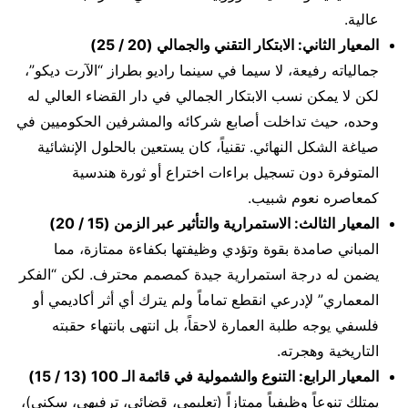
عالية.
المعيار الثاني: الابتكار التقني والجمالي (20 / 25)
جمالياته رفيعة، لا سيما في سينما راديو بطراز “الآرت ديكو”،
لكن لا يمكن نسب الابتكار الجمالي في دار القضاء العالي له
وحده، حيث تداخلت أصابع شركائه والمشرفين الحكوميين في
صياغة الشكل النهائي. تقنياً، كان يستعين بالحلول الإنشائية
المتوفرة دون تسجيل براءات اختراع أو ثورة هندسية
كمعاصره نعوم شبيب.
المعيار الثالث: الاستمرارية والتأثير عبر الزمن (15 / 20)
المباني صامدة بقوة وتؤدي وظيفتها بكفاءة ممتازة، مما
يضمن له درجة استمرارية جيدة كمصمم محترف. لكن “الفكر
المعماري” لإدرعي انقطع تماماً ولم يترك أي أثر أكاديمي أو
فلسفي يوجه طلبة العمارة لاحقاً، بل انتهى بانتهاء حقبته
التاريخية وهجرته.
المعيار الرابع: التنوع والشمولية في قائمة الـ 100 (13 / 15)
يمتلك تنوعاً وظيفياً ممتازاً (تعليمي، قضائي، ترفيهي، سكني)،