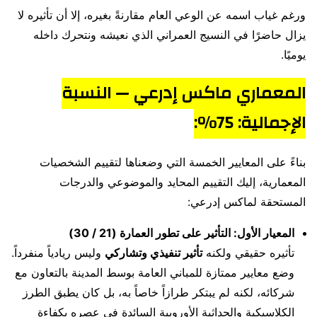
ورغم غياب اسمه عن الوعي العام مقارنةً بغيره، إلا أن تأثيره لا
يزال حاضرًا في النسيج العمراني الذي نعيشه ونتحرك داخله
يوميًا.
المعماري ماكس إدرعي — النسبة
الإجمالية: 75%:
بناءً على المعايير الخمسة التي وضعناها لتقييم الشخصيات
المعمارية، إليك التقييم المحايد والموضوعي والدرجات
المستحقة لماكس إدرعي:
المعيار الأول: التأثير على تطور العمارة (21 / 30)
تأثيره حقيقي ولكنه
تأثير تنفيذي وتشاركي
وليس ريادياً منفرداً.
وضع معايير ممتازة للمباني العامة بوسط المدينة بالتعاون مع
شركائه، لكنه لم يبتكر طرازاً خاصاً به، بل كان يطبق الطرز
الكلاسيكية والحداثية الأوروبية السائدة في عصره بكفاءة