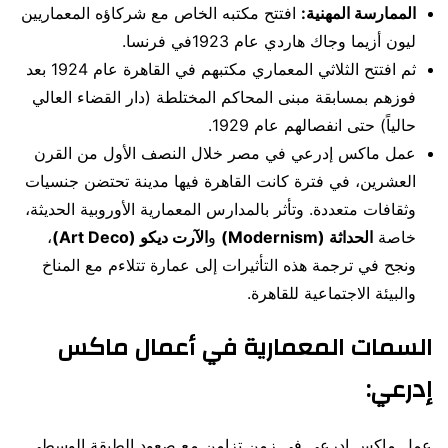
الممارسة المهنية:
افتتح مكتبه الخاص مع شركاؤه المعماريين
ليون أزيما وجاك هاردي عام 1923في فرنسا.
ثم افتتح الثلاثي المعماري مكتبهم في القاهرة عام 1924 بعد
فوزهم بمسابقة مبنى المحاكم المختلطة (دار القضاء العالي
حالياً) حتى انفصالهم عام 1929.
عمل ماكس إدرعي في مصر خلال النصف الأول من القرن
العشرين، في فترة كانت القاهرة فيها مدينة تحتضن جنسيات
وثقافات متعددة. وتأثر بالمدارس المعمارية الأوروبية الحديثة،
خاصة
الحداثة (Modernism)
و
الآرت ديكو (Art Deco)
،
ونجح في ترجمة هذه التأثيرات إلى عمارة تتلاءم مع المناخ
والبيئة الاجتماعية للقاهرة.
السمات المعمارية في أعمال ماكس
إدرعي:
عمل ماكس إدرعي في زمن تزامن مع صعود الطبقة الوسطى