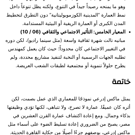
وهو ما يمنحه رصيداً جيداً في التنوع، ولكنه يظل تنوعاً داخل
نمط العمارة “المدينية الكوزموبوليتانية” دون التطرق لتخطيط
المدن الكبرى أو العمارة الريفية أو البيئية المستدامة.
المعيار الخامس: التأثير الاجتماعي والثقافي (06 / 10)
مبانيه نالت شهرة ثقافية واسعة (مثل سينما راديو)، لكن دوره
في التغيير الاجتماعي كان محدوداً؛ حيث كان يعمل كمهندس
تطلبه الجهات الرسمية أو النخبة لتنفيذ مشاريع محددة، ولم
يطرح حلولاً تنموية أو مجتمعية لطبقات الشعب العريضة.
خاتمة
يمثل ماكس إدرعي نموذجًا للمعماري الذي عمل بصمت، لكن
أثره كان عميقًا. عمارة لا تصرخ، ولا تتباهى، لكنها تؤدي وظيفتها
بذكاء وجمال. ومع إعادة اكتشاف عمارة القرن العشرين في
مصر، يصبح من الضروري إعادة تسليط الضوء على أسماء مثل
ماكس إدرعي، بوصفهم جزءًا أصيلًا من حكاية القاهرة الحديثة.